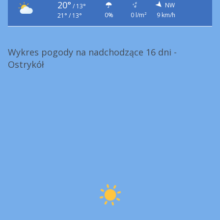
20°
NW
/
13°
0%
0 l/m²
9 km/h
21° / 13°
Wykres pogody na nadchodzące 16 dni -
Ostrykół