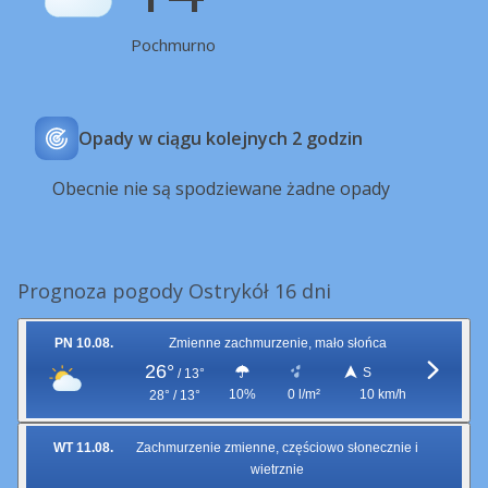
Pochmurno
Opady w ciągu kolejnych 2 godzin
Obecnie nie są spodziewane żadne opady
Prognoza pogody Ostrykół 16 dni
PN 10.08.
Zmienne zachmurzenie, mało słońca
26°
S
/
13°
10%
0 l/m²
10 km/h
28° / 13°
WT 11.08.
Zachmurzenie zmienne, częściowo słonecznie i
wietrznie