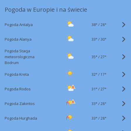
Pogoda w Europie i na świecie
38°
/
Pogoda Antalya
28°
33°
/
Pogoda Alanya
30°
Pogoda Stacja
35°
/
meteorologiczna
27°
Bodrum
32°
/
Pogoda Kreta
17°
31°
/
Pogoda Rodos
27°
33°
/
Pogoda Zakintos
28°
33°
/
Pogoda Hurghada
28°