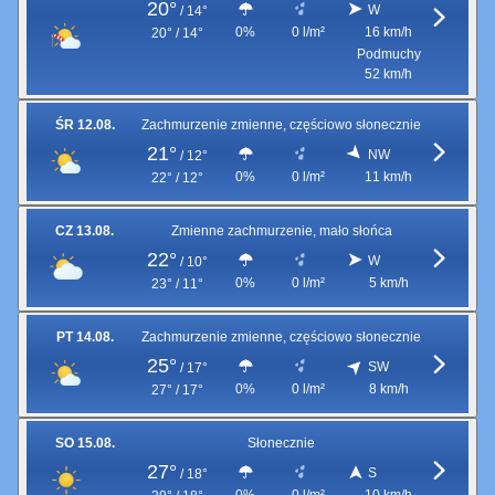
20°
W
/
14°
0%
0 l/m²
16 km/h
20° / 14°
Podmuchy
52 km/h
ŚR 12.08.
Zachmurzenie zmienne, częściowo słonecznie
21°
NW
/
12°
0%
0 l/m²
11 km/h
22° / 12°
CZ 13.08.
Zmienne zachmurzenie, mało słońca
22°
W
/
10°
0%
0 l/m²
5 km/h
23° / 11°
PT 14.08.
Zachmurzenie zmienne, częściowo słonecznie
25°
SW
/
17°
0%
0 l/m²
8 km/h
27° / 17°
SO 15.08.
Słonecznie
27°
S
/
18°