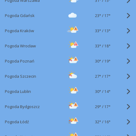
31°
/
Pogoda Warszawa
15°
23°
/
Pogoda Gdańsk
17°
33°
/
Pogoda Kraków
13°
33°
/
Pogoda Wrocław
18°
30°
/
Pogoda Poznań
19°
27°
/
Pogoda Szczecin
17°
30°
/
Pogoda Lublin
14°
29°
/
Pogoda Bydgoszcz
17°
32°
/
Pogoda Łódź
16°