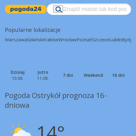
Popularne lokalizacje
Warszawa
Gdańsk
Kraków
Wrocław
Poznań
Szczecin
Lublin
Bydgo
Dzisiaj
Jutro
7 dni
Weekend
16 dni
10.08.
11.08.
Pogoda Ostrykół prognoza 16-
dniowa
14°