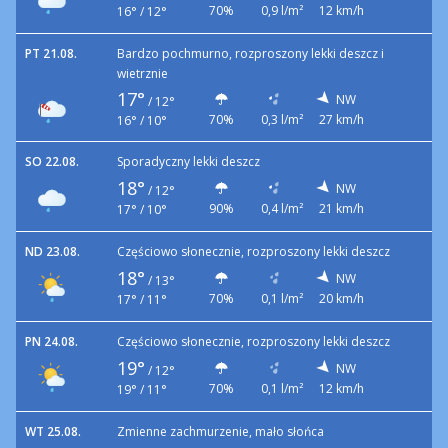
70%
0,9 l/m²
12 km/h
16° / 12°
PT 21.08.
Bardzo pochmurno, rozproszony lekki deszcz i
wietrznie
17°
NW
/
12°
70%
0,3 l/m²
27 km/h
16° / 10°
SO 22.08.
Sporadyczny lekki deszcz
18°
NW
/
12°
90%
0,4 l/m²
21 km/h
17° / 10°
ND 23.08.
Częściowo słonecznie, rozproszony lekki deszcz
18°
NW
/
13°
70%
0,1 l/m²
20 km/h
17° / 11°
PN 24.08.
Częściowo słonecznie, rozproszony lekki deszcz
19°
NW
/
12°
70%
0,1 l/m²
12 km/h
19° / 11°
WT 25.08.
Zmienne zachmurzenie, mało słońca