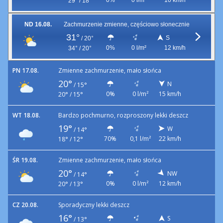
0%
0 l/m²
10 km/h
29° / 18°
ND 16.08.
Zachmurzenie zmienne, częściowo słonecznie
31°
S
/
20°
0%
0 l/m²
12 km/h
34° / 20°
PN 17.08.
Zmienne zachmurzenie, mało słońca
20°
N
/
15°
0%
0 l/m²
15 km/h
20° / 15°
WT 18.08.
Bardzo pochmurno, rozproszony lekki deszcz
19°
W
/
14°
70%
0,1 l/m²
22 km/h
18° / 12°
ŚR 19.08.
Zmienne zachmurzenie, mało słońca
20°
NW
/
14°
0%
0 l/m²
12 km/h
20° / 13°
CZ 20.08.
Sporadyczny lekki deszcz
16°
S
/
13°