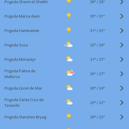
36°
/
Pogoda Sharm el-Sheikh
28°
35°
/
Pogoda Marsa Alam
31°
31°
/
Pogoda Hammamet
25°
32°
/
Pogoda Susa
26°
31°
/
Pogoda Monastyr
27°
Pogoda Palma de
35°
/
27°
Mallorca
30°
/
Pogoda Lloret de Mar
24°
Pogoda Santa Cruz de
23°
/
22°
Tenerife
29°
/
Pogoda Slanchev Bryag
22°