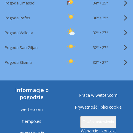
34°
/
Pogoda Limassol
25°
30°
/
Pogoda Pafos
25°
32°
/
Pogoda Valletta
27°
32°
/
Pogoda San Ġiljan
27°
32°
/
Pogoda Sliema
27°
Informacje o
Praca w wetter.com
pogodzie
Prywatność i pliki cookie
wetter.com
tiempo.es
Otwórz ustawienia
Wsparcie i kontakt