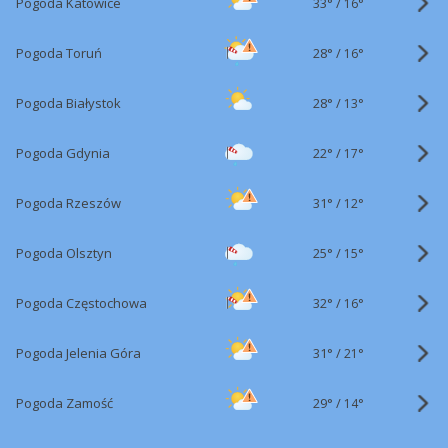
33°
/
Pogoda Katowice
16°
28°
/
Pogoda Toruń
16°
28°
/
Pogoda Białystok
13°
22°
/
Pogoda Gdynia
17°
31°
/
Pogoda Rzeszów
12°
25°
/
Pogoda Olsztyn
15°
32°
/
Pogoda Częstochowa
16°
31°
/
Pogoda Jelenia Góra
21°
29°
/
Pogoda Zamość
14°