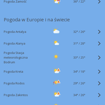
36°
/
Pogoda Zamość
22°
Pogoda w Europie i na świecie
32°
/
Pogoda Antalya
26°
31°
/
Pogoda Alanya
28°
Pogoda Stacja
33°
/
meteorologiczna
25°
Bodrum
34°
/
Pogoda Kreta
18°
29°
/
Pogoda Rodos
26°
34°
/
Pogoda Zakintos
26°