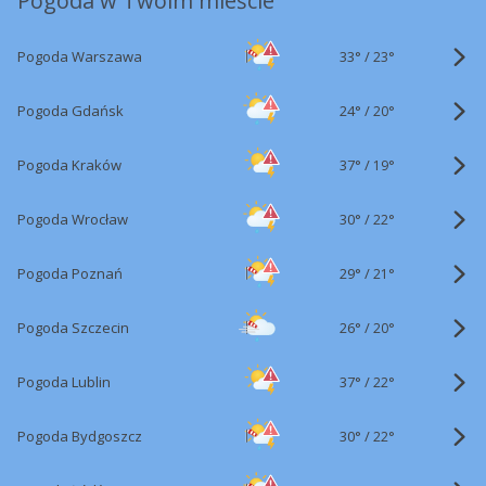
Pogoda w Twoim mieście
33°
/
Pogoda Warszawa
23°
24°
/
Pogoda Gdańsk
20°
37°
/
Pogoda Kraków
19°
30°
/
Pogoda Wrocław
22°
29°
/
Pogoda Poznań
21°
26°
/
Pogoda Szczecin
20°
37°
/
Pogoda Lublin
22°
30°
/
Pogoda Bydgoszcz
22°