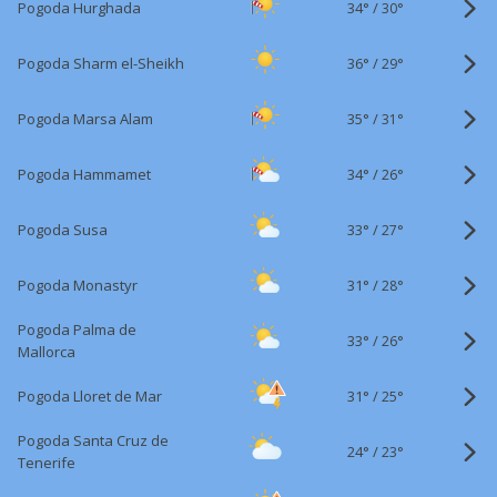
34°
/
Pogoda Hurghada
30°
36°
/
Pogoda Sharm el-Sheikh
29°
35°
/
Pogoda Marsa Alam
31°
34°
/
Pogoda Hammamet
26°
33°
/
Pogoda Susa
27°
31°
/
Pogoda Monastyr
28°
Pogoda Palma de
33°
/
26°
Mallorca
31°
/
Pogoda Lloret de Mar
25°
Pogoda Santa Cruz de
24°
/
23°
Tenerife