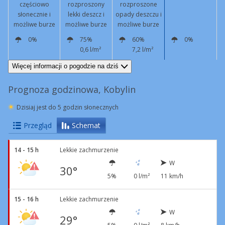
częściowo
rozproszony
rozproszone
słonecznie i
lekki deszcz i
opady deszczu i
możliwe burze
możliwe burze
możliwe burze
0%
75%
60%
0%
0,6 l/m²
7,2 l/m²
W
10 km/h
NW
6 km/h
NW
9 km/h
W
13 km/h
Więcej informacji o pogodzie na dziś
Prognoza godzinowa, Kobylin
Dzisiaj jest do 5 godzin słonecznych
Przegląd
Schemat
14 - 15 h
Lekkie zachmurzenie
W
30°
5%
0 l/m²
11 km/h
15 - 16 h
Lekkie zachmurzenie
W
29°