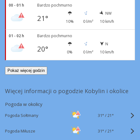
00 - 01 h
Bardzo pochmurno
NW
21°
10%
0 l/m²
10 km/h
01 - 02 h
Bardzo pochmurno
N
20°
0%
0 l/m²
10 km/h
Pokaż więcej godzin
Więcej informacji o pogodzie Kobylin i okolice
Pogoda w okolicy
31°
/
Pogoda Sołtmany
21°
31°
/
Pogoda Miłusze
21°