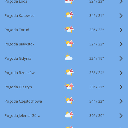
32°
/
Pogoda Łódź
23°
34°
/
Pogoda Katowice
21°
30°
/
Pogoda Toruń
22°
32°
/
Pogoda Białystok
22°
22°
/
Pogoda Gdynia
19°
38°
/
Pogoda Rzeszów
24°
30°
/
Pogoda Olsztyn
21°
34°
/
Pogoda Częstochowa
22°
30°
/
Pogoda Jelenia Góra
20°