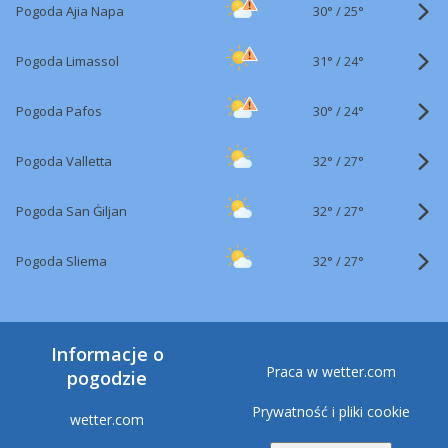
30°
/
Pogoda Ajia Napa
25°
31°
/
Pogoda Limassol
24°
30°
/
Pogoda Pafos
24°
32°
/
Pogoda Valletta
27°
32°
/
Pogoda San Ġiljan
27°
32°
/
Pogoda Sliema
27°
Informacje o
Praca w wetter.com
pogodzie
Prywatność i pliki cookie
wetter.com