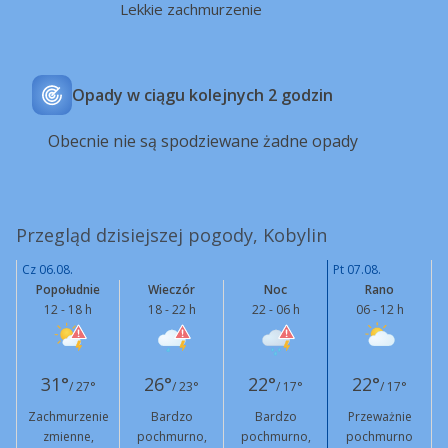
Lekkie zachmurzenie
Opady w ciągu kolejnych 2 godzin
Obecnie nie są spodziewane żadne opady
Przegląd dzisiejszej pogody, Kobylin
Cz 06.08.
Pt 07.08.
Popołudnie
Wieczór
Noc
Rano
12 - 18 h
18 - 22 h
22 - 06 h
06 - 12 h
31°
26°
22°
22°
/ 27°
/ 23°
/ 17°
/ 17°
Zachmurzenie
Bardzo
Bardzo
Przeważnie
zmienne,
pochmurno,
pochmurno,
pochmurno