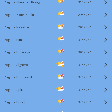
31°
/
Pogoda Slanchev Bryag
22°
29°
/
Pogoda Złote Piaski
25°
29°
/
Pogoda Nesebyr
23°
33°
/
Pogoda Rimini
24°
39°
/
Pogoda Florencja
22°
31°
/
Pogoda Alghero
24°
32°
/
Pogoda Dubrownik
28°
31°
/
Pogoda Split
26°
32°
/
Pogoda Poreč
25°