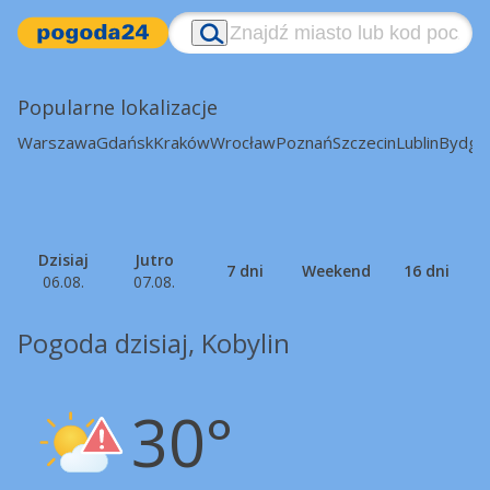
Popularne lokalizacje
Warszawa
Gdańsk
Kraków
Wrocław
Poznań
Szczecin
Lublin
Bydgo
Dzisiaj
Jutro
7 dni
Weekend
16 dni
06.08.
07.08.
Pogoda dzisiaj, Kobylin
30°