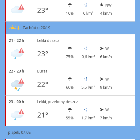
NW
23°
10%
0 l/m²
4 km/h
Zachód o 20:19
21 - 22 h
Lekki deszcz
W
23°
75%
0,6 l/m²
6 km/h
22 - 23 h
Burza
W
22°
60%
5,5 l/m²
9 km/h
23 - 00 h
Lekki, przelotny deszcz
W
21°
55%
1,7 l/m²
7 km/h
piątek, 07.08.