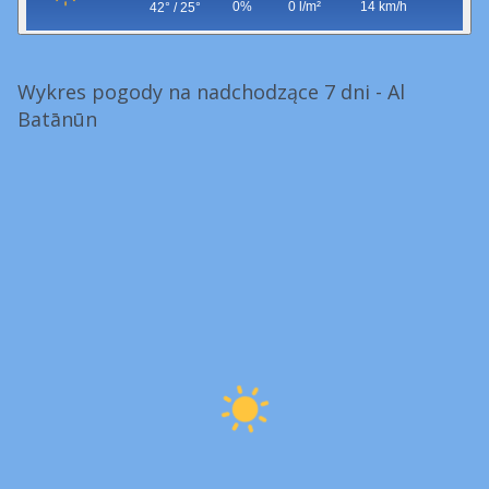
0%
0 l/m²
14 km/h
42° / 25°
Wykres pogody na nadchodzące 7 dni - Al
Batānūn