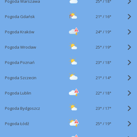
25°
/
Pogoda Warszawa
18°
21°
/
Pogoda Gdańsk
16°
24°
/
Pogoda Kraków
19°
25°
/
Pogoda Wrocław
19°
23°
/
Pogoda Poznań
18°
21°
/
Pogoda Szczecin
14°
22°
/
Pogoda Lublin
18°
23°
/
Pogoda Bydgoszcz
17°
25°
/
Pogoda Łódź
19°