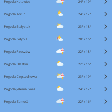
24°
/
Pogoda Katowice
19°
24°
/
Pogoda Toruń
17°
23°
/
Pogoda Białystok
18°
20°
/
Pogoda Gdynia
16°
22°
/
Pogoda Rzeszów
18°
22°
/
Pogoda Olsztyn
16°
23°
/
Pogoda Częstochowa
19°
24°
/
Pogoda Jelenia Góra
17°
22°
/
Pogoda Zamość
16°