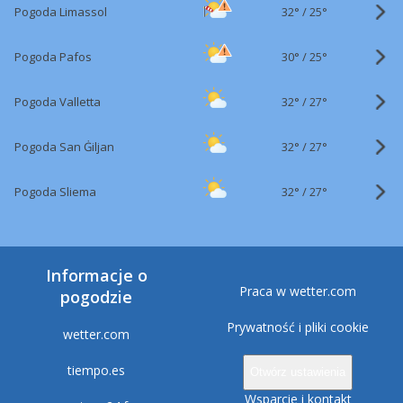
32°
/
Pogoda Limassol
25°
30°
/
Pogoda Pafos
25°
32°
/
Pogoda Valletta
27°
32°
/
Pogoda San Ġiljan
27°
32°
/
Pogoda Sliema
27°
Informacje o
Praca w wetter.com
pogodzie
Prywatność i pliki cookie
wetter.com
tiempo.es
Otwórz ustawienia
Wsparcie i kontakt