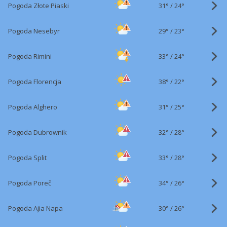
31°
/
Pogoda Złote Piaski
24°
29°
/
Pogoda Nesebyr
23°
33°
/
Pogoda Rimini
24°
38°
/
Pogoda Florencja
22°
31°
/
Pogoda Alghero
25°
32°
/
Pogoda Dubrownik
28°
33°
/
Pogoda Split
28°
34°
/
Pogoda Poreč
26°
30°
/
Pogoda Ajia Napa
26°