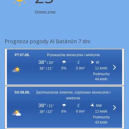
Słonecznie
Prognoza pogody Al Batānūn 7 dni
PT 07.08.
Przeważnie słonecznie i wietrznie
38°
W
/
20°
0%
0 l/m²
11 km/h
38° / 21°
Podmuchy
44 km/h
SO 08.08.
Zachmurzenie zmienne, częściowo słonecznie i
wietrznie
38°
NW
/
21°
0%
0 l/m²
12 km/h
39° / 22°
Podmuchy
43 km/h