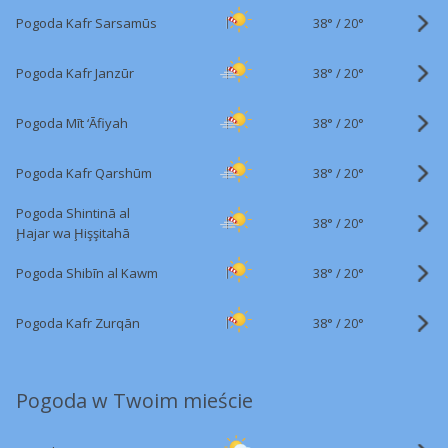
38°
/
Pogoda Kafr Sarsamūs
20°
38°
/
Pogoda Kafr Janzūr
20°
38°
/
Pogoda Mīt ‘Āfiyah
20°
38°
/
Pogoda Kafr Qarshūm
20°
Pogoda Shintinā al
38°
/
20°
Ḩajar wa Ḩişşitahā
38°
/
Pogoda Shibīn al Kawm
20°
38°
/
Pogoda Kafr Zurqān
20°
Pogoda w Twoim mieście