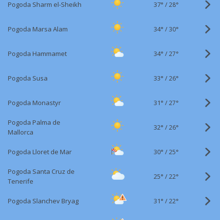
37°
/
Pogoda Sharm el-Sheikh
28°
34°
/
Pogoda Marsa Alam
30°
34°
/
Pogoda Hammamet
27°
33°
/
Pogoda Susa
26°
31°
/
Pogoda Monastyr
27°
Pogoda Palma de
32°
/
26°
Mallorca
30°
/
Pogoda Lloret de Mar
25°
Pogoda Santa Cruz de
25°
/
22°
Tenerife
31°
/
Pogoda Slanchev Bryag
22°