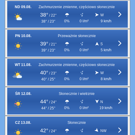
ND 09.08.
Zachmurzenie zmienne, częściowo słonecznie
38°
W
/
22°
0%
0 l/m²
9 km/h
38° / 23°
PN 10.08.
Przeważnie słonecznie
39°
S
/
21°
0%
0 l/m²
5 km/h
39° / 23°
WT 11.08.
Zachmurzenie zmienne, częściowo słonecznie
40°
W
/
23°
0%
0 l/m²
8 km/h
40° / 25°
ŚR 12.08.
Słonecznie i wietrznie
44°
N
/
24°
0%
0 l/m²
19 km/h
44° / 25°
CZ 13.08.
Słonecznie
42°
NW
/
24°