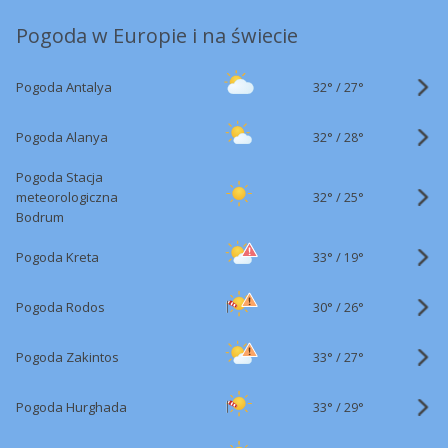
Pogoda w Europie i na świecie
32°
/
Pogoda Antalya
27°
32°
/
Pogoda Alanya
28°
Pogoda Stacja
32°
/
meteorologiczna
25°
Bodrum
33°
/
Pogoda Kreta
19°
30°
/
Pogoda Rodos
26°
33°
/
Pogoda Zakintos
27°
33°
/
Pogoda Hurghada
29°