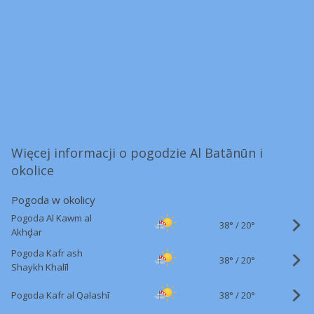
Więcej informacji o pogodzie Al Batānūn i
okolice
Pogoda w okolicy
Pogoda Al Kawm al
38°
/
20°
Akhḑar
Pogoda Kafr ash
38°
/
20°
Shaykh Khalīl
38°
/
Pogoda Kafr al Qalashī
20°