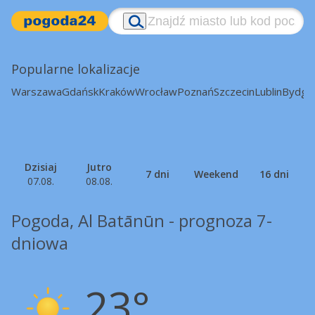
Popularne lokalizacje
Warszawa
Gdańsk
Kraków
Wrocław
Poznań
Szczecin
Lublin
Bydgo
Dzisiaj
Jutro
7 dni
Weekend
16 dni
07.08.
08.08.
Pogoda, Al Batānūn - prognoza 7-
dniowa
23°