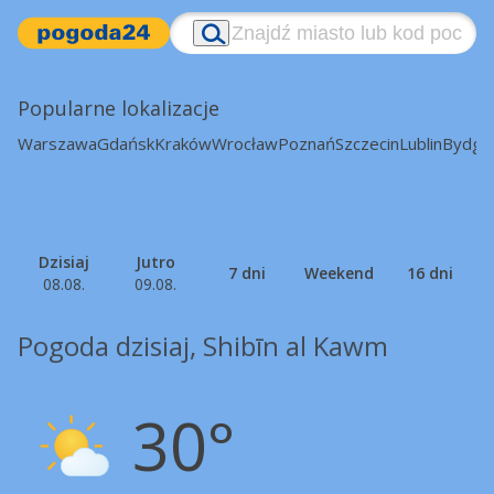
Popularne lokalizacje
Warszawa
Gdańsk
Kraków
Wrocław
Poznań
Szczecin
Lublin
Bydgo
Dzisiaj
Jutro
7 dni
Weekend
16 dni
08.08.
09.08.
Pogoda dzisiaj, Shibīn al Kawm
30°