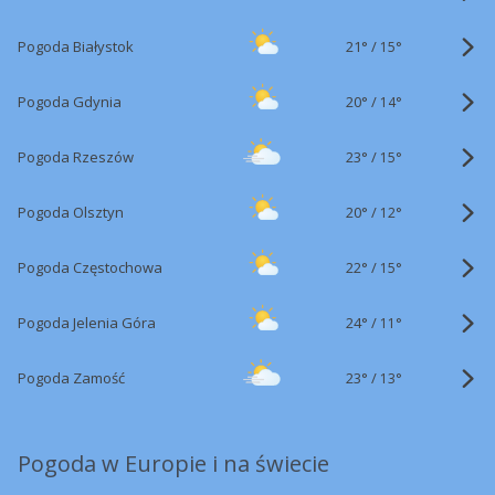
21°
/
Pogoda Białystok
15°
20°
/
Pogoda Gdynia
14°
23°
/
Pogoda Rzeszów
15°
20°
/
Pogoda Olsztyn
12°
22°
/
Pogoda Częstochowa
15°
24°
/
Pogoda Jelenia Góra
11°
23°
/
Pogoda Zamość
13°
Pogoda w Europie i na świecie