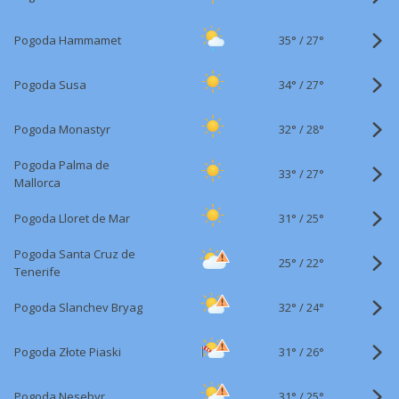
35°
/
Pogoda Hammamet
27°
34°
/
Pogoda Susa
27°
32°
/
Pogoda Monastyr
28°
Pogoda Palma de
33°
/
27°
Mallorca
31°
/
Pogoda Lloret de Mar
25°
Pogoda Santa Cruz de
25°
/
22°
Tenerife
32°
/
Pogoda Slanchev Bryag
24°
31°
/
Pogoda Złote Piaski
26°
31°
/
Pogoda Nesebyr
25°