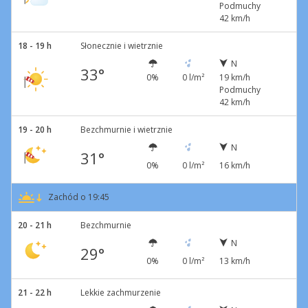
Podmuchy
42 km/h
18 - 19 h
Słonecznie i wietrznie
N
33°
0%
0 l/m²
19 km/h
Podmuchy
42 km/h
19 - 20 h
Bezchmurnie i wietrznie
N
31°
0%
0 l/m²
16 km/h
Zachód o 19:45
20 - 21 h
Bezchmurnie
N
29°
0%
0 l/m²
13 km/h
21 - 22 h
Lekkie zachmurzenie