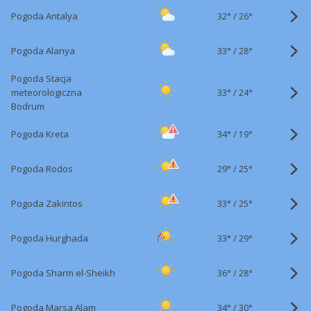
32°
/
Pogoda Antalya
26°
33°
/
Pogoda Alanya
28°
Pogoda Stacja
33°
/
meteorologiczna
24°
Bodrum
34°
/
Pogoda Kreta
19°
29°
/
Pogoda Rodos
25°
33°
/
Pogoda Zakintos
25°
33°
/
Pogoda Hurghada
29°
36°
/
Pogoda Sharm el-Sheikh
28°
34°
/
Pogoda Marsa Alam
30°