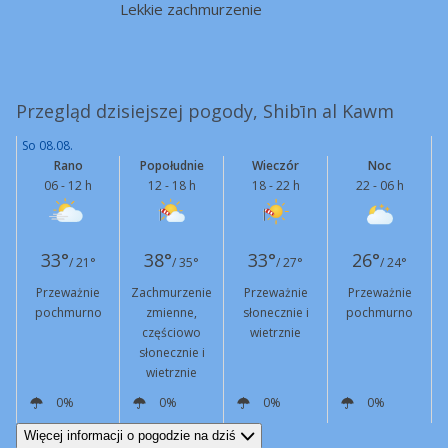
Lekkie zachmurzenie
Przegląd dzisiejszej pogody, Shibīn al Kawm
So 08.08.
Rano
Popołudnie
Wieczór
Noc
06 - 12 h
12 - 18 h
18 - 22 h
22 - 06 h
33°
38°
33°
26°
/ 21°
/ 35°
/ 27°
/ 24°
Przeważnie
Zachmurzenie
Przeważnie
Przeważnie
pochmurno
zmienne,
słonecznie i
pochmurno
częściowo
wietrznie
słonecznie i
wietrznie
0%
0%
0%
0%
W
8 km/h
NW
12 km/h
Podmuchy
42 km/h
NW
15 km/h
Podmuchy
42 km/h
W
5 km/h
Więcej informacji o pogodzie na dziś