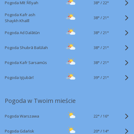
38°
/
Pogoda Mīt ‘Āfiyah
22°
Pogoda Kafr ash
38°
/
21°
Shaykh Khalīl
38°
/
Pogoda Ad Dalātūn
21°
38°
/
Pogoda Shubrā Balūlah
21°
38°
/
Pogoda Kafr Sarsamūs
21°
39°
/
Pogoda Işţubārī
21°
Pogoda w Twoim mieście
22°
/
Pogoda Warszawa
16°
20°
/
Pogoda Gdańsk
14°