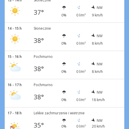
13 - 14 h
Słonecznie
NW
37°
0%
0 l/m²
9 km/h
14 - 15 h
Słonecznie
NW
38°
0%
0 l/m²
8 km/h
15 - 16 h
Pochmurno
NW
38°
0%
0 l/m²
8 km/h
16 - 17 h
Pochmurno
NW
38°
0%
0 l/m²
18 km/h
17 - 18 h
Lekkie zachmurzenie i wietrznie
NW
35°
0%
0 l/m²
20 km/h