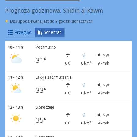
Prognoza godzinowa, Shibīn al Kawm
Dziś spodziewane jest do 9 godzin słonecznych
Przegląd
Schemat
10 - 11 h
Pochmurno
NW
31°
0%
0 l/m²
9 km/h
11 - 12 h
Lekkie zachmurzenie
NW
33°
0%
0 l/m²
9 km/h
12 - 13 h
Słonecznie
NW
35°
0%
0 l/m²
9 km/h