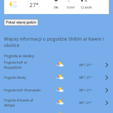
N
27°
0%
0 l/m²
12 km/h
Pokaż więcej godzin
Więcej informacji o pogodzie Shibīn al Kawm i
okolice
Pogoda w okolicy
Pogoda Kafr al
38°
/
21°
Muşayliḩah
38°
/
Pogoda Almāy
21°
38°
/
Pogoda Kafr Shanawān
21°
Pogoda Al Kawm al
38°
/
21°
Akhḑar