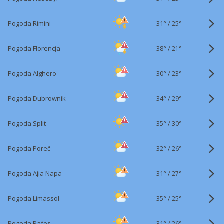
31°
/
Pogoda Rimini
25°
38°
/
Pogoda Florencja
21°
30°
/
Pogoda Alghero
23°
34°
/
Pogoda Dubrownik
29°
35°
/
Pogoda Split
30°
32°
/
Pogoda Poreč
26°
31°
/
Pogoda Ajia Napa
27°
35°
/
Pogoda Limassol
25°
31°
/
Pogoda Pafos
26°