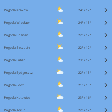
24°
/
Pogoda Kraków
17°
24°
/
Pogoda Wrocław
13°
22°
/
Pogoda Poznań
12°
22°
/
Pogoda Szczecin
12°
23°
/
Pogoda Lublin
17°
22°
/
Pogoda Bydgoszcz
13°
21°
/
Pogoda Łódź
15°
23°
/
Pogoda Katowice
16°
22°
/
Pogoda Toruń
12°