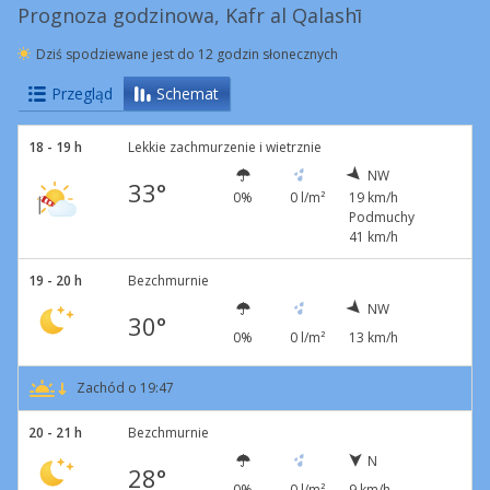
Prognoza godzinowa, Kafr al Qalashī
Dziś spodziewane jest do 12 godzin słonecznych
Przegląd
Schemat
18 - 19 h
Lekkie zachmurzenie i wietrznie
NW
33°
0%
0 l/m²
19 km/h
Podmuchy
41 km/h
19 - 20 h
Bezchmurnie
NW
30°
0%
0 l/m²
13 km/h
Zachód o 19:47
20 - 21 h
Bezchmurnie
N
28°
0%
0 l/m²
9 km/h