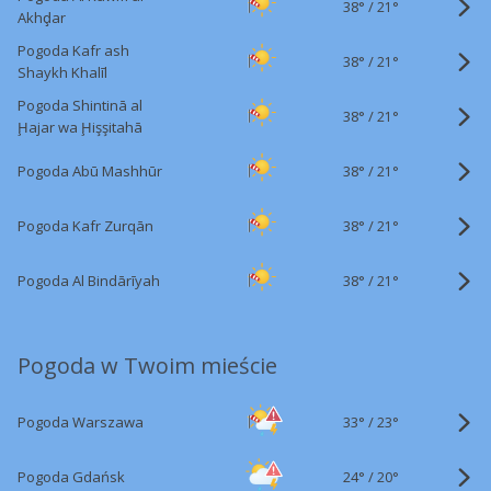
38°
/
21°
Akhḑar
Pogoda Kafr ash
38°
/
21°
Shaykh Khalīl
Pogoda Shintinā al
38°
/
21°
Ḩajar wa Ḩişşitahā
38°
/
Pogoda Abū Mashhūr
21°
38°
/
Pogoda Kafr Zurqān
21°
38°
/
Pogoda Al Bindārīyah
21°
Pogoda w Twoim mieście
33°
/
Pogoda Warszawa
23°
24°
/
Pogoda Gdańsk
20°