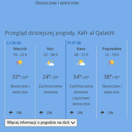
Słonecznie i wietrznie
Przegląd dzisiejszej pogody, Kafr al Qalashī
Cz 06.08.
Pt 07.08.
Wieczór
Noc
Rano
Popołudnie
18 - 22 h
22 - 06 h
06 - 12 h
12 - 18 h
33°
24°
34°
38°
/ 26°
/ 20°
/ 20°
/ 35°
Słonecznie i
Zachmurzenie
Zachmurzenie
Słonecznie i
wietrznie
zmienne
zmienne,
wietrznie
częściowo
słonecznie
0%
0%
0%
0%
N
12 km/h
Podmuchy
41 km/h
N
5 km/h
W
7 km/h
W
12 km/h
Podmuchy
46 km/h
Więcej informacji o pogodzie na dziś