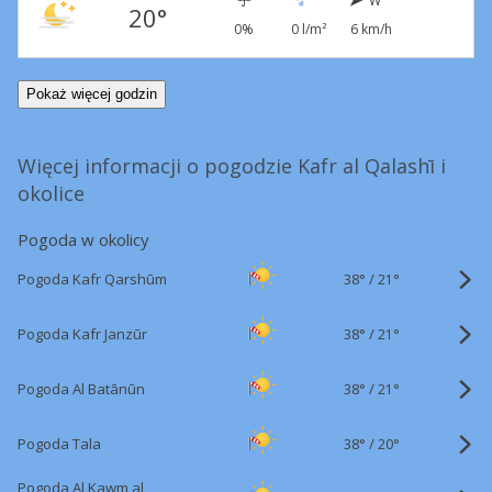
W
20°
0%
0 l/m²
6 km/h
Pokaż więcej godzin
Więcej informacji o pogodzie Kafr al Qalashī i
okolice
Pogoda w okolicy
38°
/
Pogoda Kafr Qarshūm
21°
38°
/
Pogoda Kafr Janzūr
21°
38°
/
Pogoda Al Batānūn
21°
38°
/
Pogoda Tala
20°
Pogoda Al Kawm al