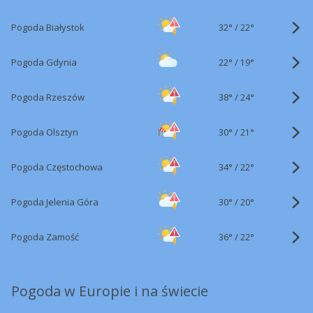
32°
/
Pogoda Białystok
22°
22°
/
Pogoda Gdynia
19°
38°
/
Pogoda Rzeszów
24°
30°
/
Pogoda Olsztyn
21°
34°
/
Pogoda Częstochowa
22°
30°
/
Pogoda Jelenia Góra
20°
36°
/
Pogoda Zamość
22°
Pogoda w Europie i na świecie