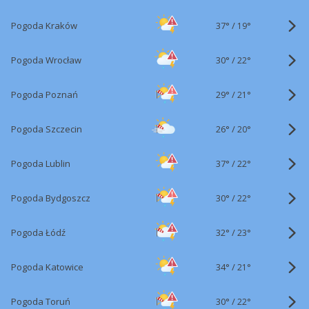
37°
/
Pogoda Kraków
19°
30°
/
Pogoda Wrocław
22°
29°
/
Pogoda Poznań
21°
26°
/
Pogoda Szczecin
20°
37°
/
Pogoda Lublin
22°
30°
/
Pogoda Bydgoszcz
22°
32°
/
Pogoda Łódź
23°
34°
/
Pogoda Katowice
21°
30°
/
Pogoda Toruń
22°