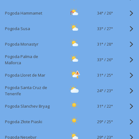
34°
/
Pogoda Hammamet
26°
33°
/
Pogoda Susa
27°
31°
/
Pogoda Monastyr
28°
Pogoda Palma de
33°
/
26°
Mallorca
31°
/
Pogoda Lloret de Mar
25°
Pogoda Santa Cruz de
24°
/
23°
Tenerife
31°
/
Pogoda Slanchev Bryag
22°
29°
/
Pogoda Złote Piaski
25°
29°
/
Pogoda Nesebyr
23°