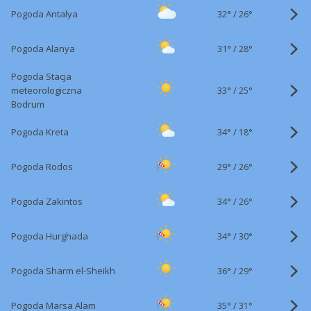
32°
/
Pogoda Antalya
26°
31°
/
Pogoda Alanya
28°
Pogoda Stacja
33°
/
meteorologiczna
25°
Bodrum
34°
/
Pogoda Kreta
18°
29°
/
Pogoda Rodos
26°
34°
/
Pogoda Zakintos
26°
34°
/
Pogoda Hurghada
30°
36°
/
Pogoda Sharm el-Sheikh
29°
35°
/
Pogoda Marsa Alam
31°