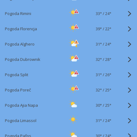
33°
/
Pogoda Rimini
24°
39°
/
Pogoda Florencja
22°
31°
/
Pogoda Alghero
24°
32°
/
Pogoda Dubrownik
28°
31°
/
Pogoda Split
26°
32°
/
Pogoda Poreč
25°
30°
/
Pogoda Ajia Napa
25°
31°
/
Pogoda Limassol
24°
30°
/
Pogoda Pafos
24°