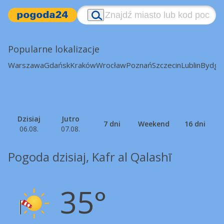
Popularne lokalizacje
Warszawa
Gdańsk
Kraków
Wrocław
Poznań
Szczecin
Lublin
Bydgo
Dzisiaj
Jutro
7 dni
Weekend
16 dni
06.08.
07.08.
Pogoda dzisiaj, Kafr al Qalashī
35°