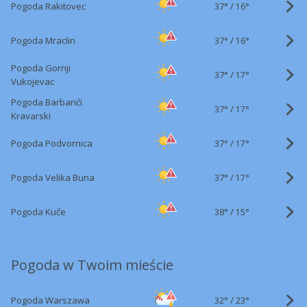
37°
/
Pogoda Rakitovec
16°
37°
/
Pogoda Mraclin
16°
Pogoda Gornji
37°
/
17°
Vukojevac
Pogoda Barbarići
37°
/
17°
Kravarski
37°
/
Pogoda Podvornica
17°
37°
/
Pogoda Velika Buna
17°
38°
/
Pogoda Kuče
15°
Pogoda w Twoim mieście
32°
/
Pogoda Warszawa
23°