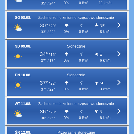
0%
0 l/m²
11 km/h
35° / 24°
SO 08.08.
Zachmurzenie zmienne, częściowo słonecznie
30°
NE
/
20°
0%
0 l/m²
8 km/h
33° / 22°
ND 09.08.
Słonecznie
34°
E
/
16°
0%
0 l/m²
6 km/h
37° / 17°
PN 10.08.
Słonecznie
37°
SE
/
22°
0%
0 l/m²
3 km/h
37° / 22°
WT 11.08.
Zachmurzenie zmienne, częściowo słonecznie
36°
N
/
23°
0%
0 l/m²
8 km/h
36° / 25°
ŚR 12.08.
Przeważnie słonecznie