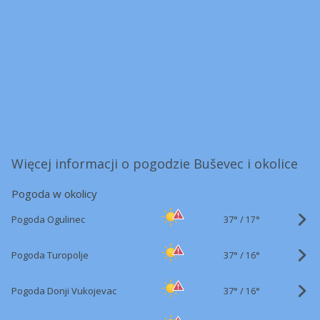
Więcej informacji o pogodzie Buševec i okolice
Pogoda w okolicy
37°
/
Pogoda Ogulinec
17°
37°
/
Pogoda Turopolje
16°
37°
/
Pogoda Donji Vukojevac
16°