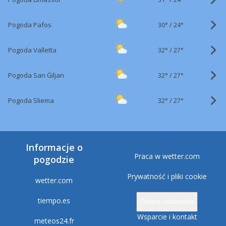
30°
/
Pogoda Pafos
24°
32°
/
Pogoda Valletta
27°
32°
/
Pogoda San Ġiljan
27°
32°
/
Pogoda Sliema
27°
Informacje o
Praca w wetter.com
pogodzie
Prywatność i pliki cookie
wetter.com
tiempo.es
Otwórz ustawienia
Wsparcie i kontakt
meteos24.fr