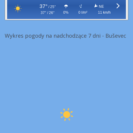
37°
NE
/
25°
0%
0 l/m²
11 km/h
37° / 26°
Wykres pogody na nadchodzące 7 dni - Buševec