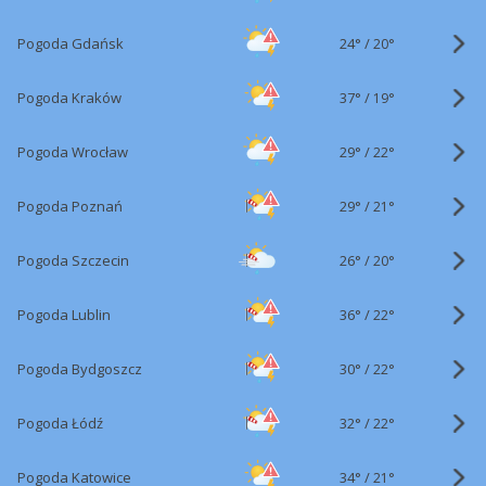
24°
/
Pogoda Gdańsk
20°
37°
/
Pogoda Kraków
19°
29°
/
Pogoda Wrocław
22°
29°
/
Pogoda Poznań
21°
26°
/
Pogoda Szczecin
20°
36°
/
Pogoda Lublin
22°
30°
/
Pogoda Bydgoszcz
22°
32°
/
Pogoda Łódź
22°
34°
/
Pogoda Katowice
21°