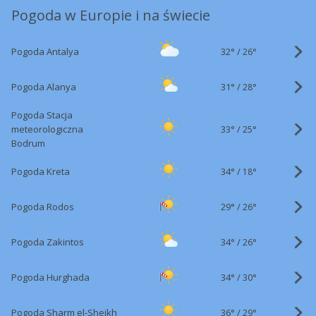
Pogoda w Europie i na świecie
32°
/
Pogoda Antalya
26°
31°
/
Pogoda Alanya
28°
Pogoda Stacja
33°
/
meteorologiczna
25°
Bodrum
34°
/
Pogoda Kreta
18°
29°
/
Pogoda Rodos
26°
34°
/
Pogoda Zakintos
26°
34°
/
Pogoda Hurghada
30°
36°
/
Pogoda Sharm el-Sheikh
29°