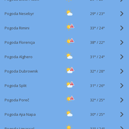
29°
/
Pogoda Nesebyr
23°
33°
/
Pogoda Rimini
24°
38°
/
Pogoda Florencja
22°
31°
/
Pogoda Alghero
24°
32°
/
Pogoda Dubrownik
28°
31°
/
Pogoda Split
26°
32°
/
Pogoda Poreč
25°
30°
/
Pogoda Ajia Napa
25°
31°
/
Pogoda Limassol
24°