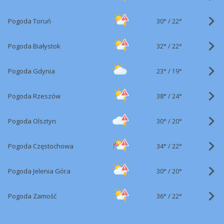
30°
/
Pogoda Toruń
22°
32°
/
Pogoda Białystok
22°
23°
/
Pogoda Gdynia
19°
38°
/
Pogoda Rzeszów
24°
30°
/
Pogoda Olsztyn
20°
34°
/
Pogoda Częstochowa
22°
30°
/
Pogoda Jelenia Góra
20°
36°
/
Pogoda Zamość
22°