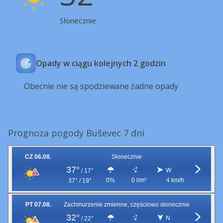
Słonecznie
Opady w ciągu kolejnych 2 godzin
Obecnie nie są spodziewane żadne opady
Prognoza pogody Buševec 7 dni
CZ 06.08.
Słonecznie
37°
W
/
17°
0%
0 l/m²
4 km/h
37° / 19°
PT 07.08.
Zachmurzenie zmienne, częściowo słonecznie
32°
N
/
22°