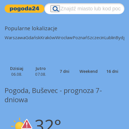
Popularne lokalizacje
Warszawa
Gdańsk
Kraków
Wrocław
Poznań
Szczecin
Lublin
Bydgo
Dzisiaj
Jutro
7 dni
Weekend
16 dni
06.08.
07.08.
Pogoda, Buševec - prognoza 7-
dniowa
32°