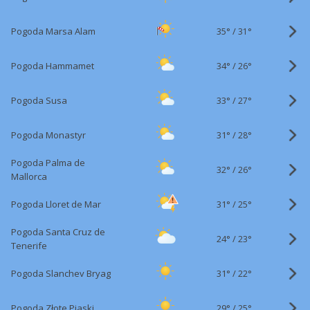
35°
/
Pogoda Marsa Alam
31°
34°
/
Pogoda Hammamet
26°
33°
/
Pogoda Susa
27°
31°
/
Pogoda Monastyr
28°
Pogoda Palma de
32°
/
26°
Mallorca
31°
/
Pogoda Lloret de Mar
25°
Pogoda Santa Cruz de
24°
/
23°
Tenerife
31°
/
Pogoda Slanchev Bryag
22°
29°
/
Pogoda Złote Piaski
25°