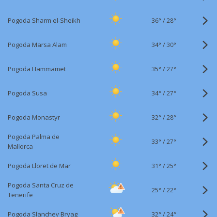
36°
/
Pogoda Sharm el-Sheikh
28°
34°
/
Pogoda Marsa Alam
30°
35°
/
Pogoda Hammamet
27°
34°
/
Pogoda Susa
27°
32°
/
Pogoda Monastyr
28°
Pogoda Palma de
33°
/
27°
Mallorca
31°
/
Pogoda Lloret de Mar
25°
Pogoda Santa Cruz de
25°
/
22°
Tenerife
32°
/
Pogoda Slanchev Bryag
24°