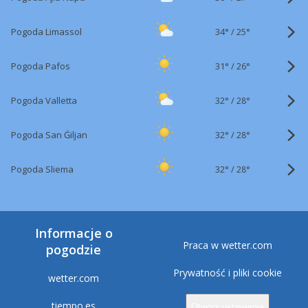
34°
/
Pogoda Limassol
25°
31°
/
Pogoda Pafos
26°
32°
/
Pogoda Valletta
28°
32°
/
Pogoda San Ġiljan
28°
32°
/
Pogoda Sliema
28°
Informacje o
Praca w wetter.com
pogodzie
Prywatność i pliki cookie
wetter.com
tiempo.es
Otwórz ustawienia