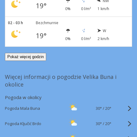
NW
19°
0%
0 l/m²
1 km/h
02 - 03 h
Bezchmurnie
W
19°
0%
0 l/m²
2 km/h
Pokaż więcej godzin
Więcej informacji o pogodzie Velika Buna i
okolice
Pogoda w okolicy
30°
/
Pogoda Mala Buna
20°
30°
/
Pogoda Ključić Brdo
20°