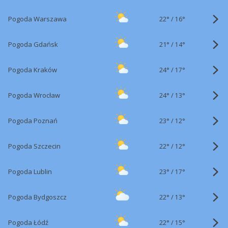
22°
/
Pogoda Warszawa
16°
21°
/
Pogoda Gdańsk
14°
24°
/
Pogoda Kraków
17°
24°
/
Pogoda Wrocław
13°
23°
/
Pogoda Poznań
12°
22°
/
Pogoda Szczecin
12°
23°
/
Pogoda Lublin
17°
22°
/
Pogoda Bydgoszcz
13°
22°
/
Pogoda Łódź
15°