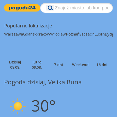
Popularne lokalizacje
Warszawa
Gdańsk
Kraków
Wrocław
Poznań
Szczecin
Lublin
Bydgo
Dzisiaj
Jutro
7 dni
Weekend
16 dni
08.08.
09.08.
Pogoda dzisiaj, Velika Buna
30°