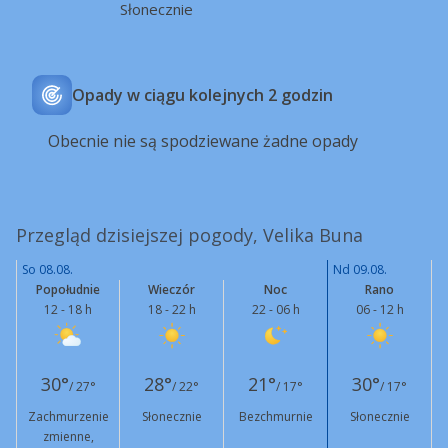
Słonecznie
Opady w ciągu kolejnych 2 godzin
Obecnie nie są spodziewane żadne opady
Przegląd dzisiejszej pogody, Velika Buna
So 08.08.
Nd 09.08.
Popołudnie
Wieczór
Noc
Rano
12 - 18 h
18 - 22 h
22 - 06 h
06 - 12 h
30°
28°
21°
30°
/ 27°
/ 22°
/ 17°
/ 17°
Zachmurzenie
Słonecznie
Bezchmurnie
Słonecznie
zmienne,