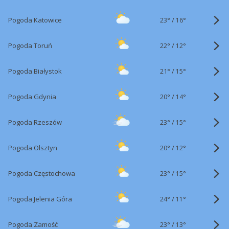
23°
/
Pogoda Katowice
16°
22°
/
Pogoda Toruń
12°
21°
/
Pogoda Białystok
15°
20°
/
Pogoda Gdynia
14°
23°
/
Pogoda Rzeszów
15°
20°
/
Pogoda Olsztyn
12°
23°
/
Pogoda Częstochowa
15°
24°
/
Pogoda Jelenia Góra
11°
23°
/
Pogoda Zamość
13°