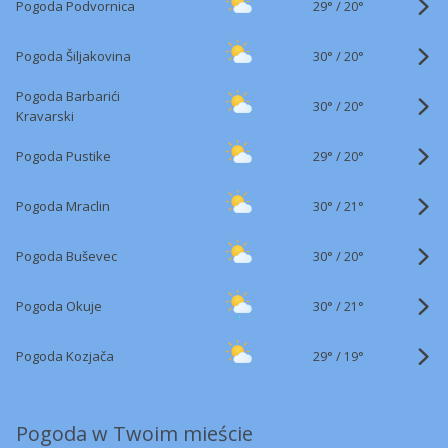
29°
/
Pogoda Podvornica
20°
30°
/
Pogoda Šiljakovina
20°
Pogoda Barbarići
30°
/
20°
Kravarski
29°
/
Pogoda Pustike
20°
30°
/
Pogoda Mraclin
21°
30°
/
Pogoda Buševec
20°
30°
/
Pogoda Okuje
21°
29°
/
Pogoda Kozjača
19°
Pogoda w Twoim mieście