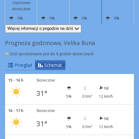
częściowo
słonecznie
0%
0%
0%
0%
NE
12 km/h
NE
4 km/h
W
2 km/h
NE
4 km/h
Więcej informacji o pogodzie na dziś
Prognoza godzinowa, Velika Buna
Dziś spodziewane jest do 8 godzin słonecznych
Przegląd
Schemat
15 - 16 h
Słonecznie
NE
31°
5%
0 l/m²
12 km/h
16 - 17 h
Słonecznie
NE
31°
5%
0 l/m²
12 km/h