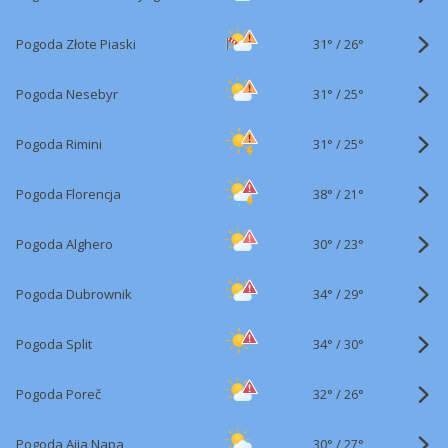
31°
/
Pogoda Złote Piaski
26°
31°
/
Pogoda Nesebyr
25°
31°
/
Pogoda Rimini
25°
38°
/
Pogoda Florencja
21°
30°
/
Pogoda Alghero
23°
34°
/
Pogoda Dubrownik
29°
34°
/
Pogoda Split
30°
32°
/
Pogoda Poreč
26°
30°
/
Pogoda Ajia Napa
27°