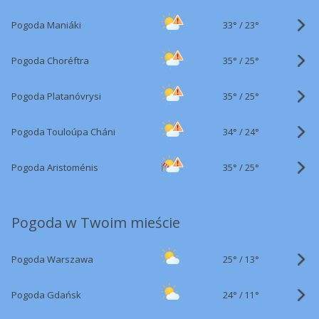
33°
/
Pogoda Maniáki
23°
35°
/
Pogoda Choréftra
25°
35°
/
Pogoda Platanóvrysi
25°
34°
/
Pogoda Touloúpa Cháni
24°
35°
/
Pogoda Aristoménis
25°
Pogoda w Twoim mieście
25°
/
Pogoda Warszawa
13°
24°
/
Pogoda Gdańsk
11°