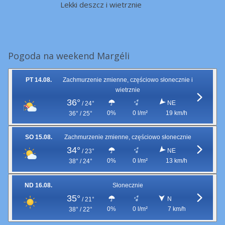
Lekki deszcz i wietrznie
Pogoda na weekend Margéli
PT 14.08.
Zachmurzenie zmienne, częściowo słonecznie i
wietrznie
36°
NE
/
24°
0%
0 l/m²
19 km/h
36° / 25°
SO 15.08.
Zachmurzenie zmienne, częściowo słonecznie
34°
NE
/
23°
0%
0 l/m²
13 km/h
38° / 24°
ND 16.08.
Słonecznie
35°
N
/
21°
0%
0 l/m²
7 km/h
38° / 22°