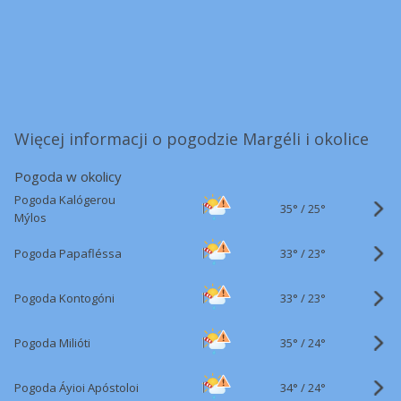
Więcej informacji o pogodzie Margéli i okolice
Pogoda w okolicy
Pogoda Kalógerou
35°
/
25°
Mýlos
33°
/
Pogoda Papafléssa
23°
33°
/
Pogoda Kontogóni
23°
35°
/
Pogoda Milióti
24°
34°
/
Pogoda Áyioi Apóstoloi
24°