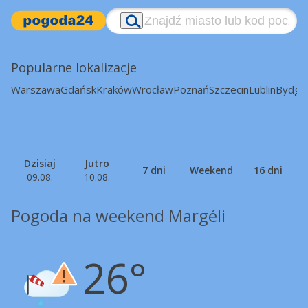
Popularne lokalizacje
Warszawa
Gdańsk
Kraków
Wrocław
Poznań
Szczecin
Lublin
Bydgo
Dzisiaj
Jutro
7 dni
Weekend
16 dni
09.08.
10.08.
Pogoda na weekend Margéli
26°