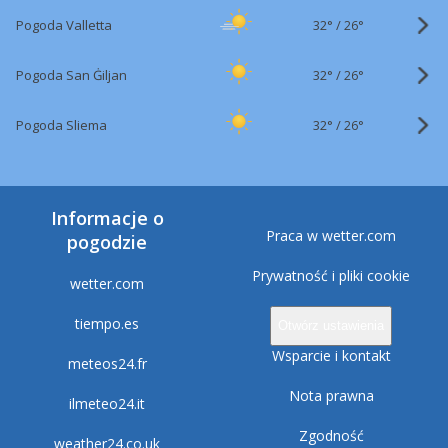
32°
/
Pogoda Valletta
26°
32°
/
Pogoda San Ġiljan
26°
32°
/
Pogoda Sliema
26°
Informacje o
Praca w wetter.com
pogodzie
Prywatność i pliki cookie
wetter.com
tiempo.es
Otwórz ustawienia
Wsparcie i kontakt
meteos24.fr
Nota prawna
ilmeteo24.it
Zgodność
weather24.co.uk