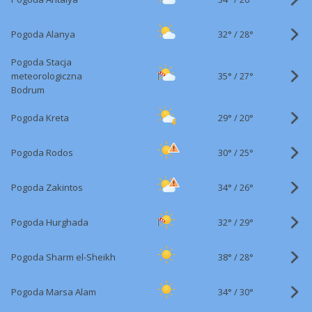
32°
/
Pogoda Alanya
28°
Pogoda Stacja
35°
/
meteorologiczna
27°
Bodrum
29°
/
Pogoda Kreta
20°
30°
/
Pogoda Rodos
25°
34°
/
Pogoda Zakintos
26°
32°
/
Pogoda Hurghada
29°
38°
/
Pogoda Sharm el-Sheikh
28°
34°
/
Pogoda Marsa Alam
30°