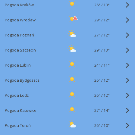
26°
/
Pogoda Kraków
13°
29°
/
Pogoda Wrocław
12°
27°
/
Pogoda Poznań
12°
29°
/
Pogoda Szczecin
13°
24°
/
Pogoda Lublin
11°
26°
/
Pogoda Bydgoszcz
12°
26°
/
Pogoda Łódź
12°
27°
/
Pogoda Katowice
14°
26°
/
Pogoda Toruń
10°