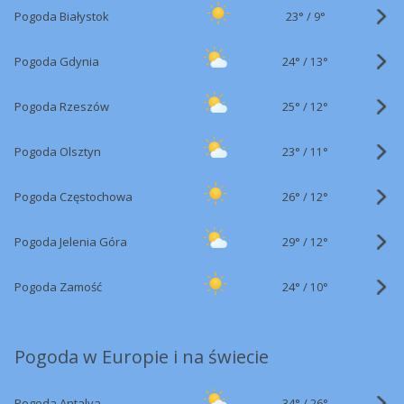
23°
/
Pogoda Białystok
9°
24°
/
Pogoda Gdynia
13°
25°
/
Pogoda Rzeszów
12°
23°
/
Pogoda Olsztyn
11°
26°
/
Pogoda Częstochowa
12°
29°
/
Pogoda Jelenia Góra
12°
24°
/
Pogoda Zamość
10°
Pogoda w Europie i na świecie
34°
/
Pogoda Antalya
26°