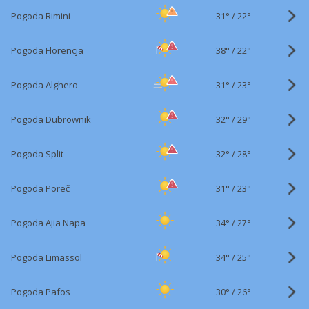
31°
/
Pogoda Rimini
22°
38°
/
Pogoda Florencja
22°
31°
/
Pogoda Alghero
23°
32°
/
Pogoda Dubrownik
29°
32°
/
Pogoda Split
28°
31°
/
Pogoda Poreč
23°
34°
/
Pogoda Ajia Napa
27°
34°
/
Pogoda Limassol
25°
30°
/
Pogoda Pafos
26°