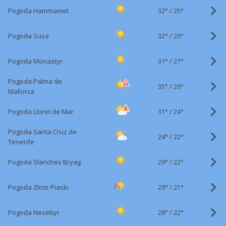
32°
/
Pogoda Hammamet
25°
32°
/
Pogoda Susa
26°
31°
/
Pogoda Monastyr
27°
Pogoda Palma de
35°
/
26°
Mallorca
31°
/
Pogoda Lloret de Mar
24°
Pogoda Santa Cruz de
24°
/
22°
Tenerife
29°
/
Pogoda Slanchev Bryag
22°
29°
/
Pogoda Złote Piaski
21°
28°
/
Pogoda Nesebyr
22°