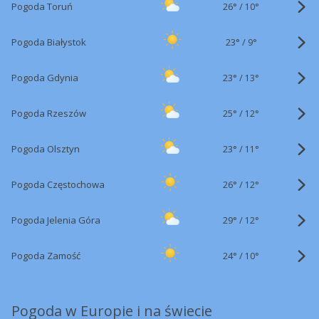
26°
/
Pogoda Toruń
10°
23°
/
Pogoda Białystok
9°
23°
/
Pogoda Gdynia
13°
25°
/
Pogoda Rzeszów
12°
23°
/
Pogoda Olsztyn
11°
26°
/
Pogoda Częstochowa
12°
29°
/
Pogoda Jelenia Góra
12°
24°
/
Pogoda Zamość
10°
Pogoda w Europie i na świecie