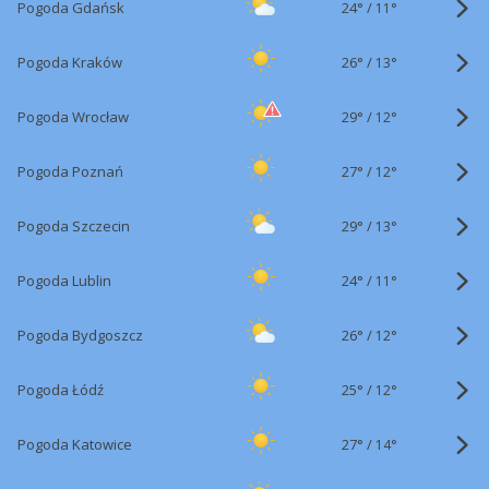
24°
/
Pogoda Gdańsk
11°
26°
/
Pogoda Kraków
13°
29°
/
Pogoda Wrocław
12°
27°
/
Pogoda Poznań
12°
29°
/
Pogoda Szczecin
13°
24°
/
Pogoda Lublin
11°
26°
/
Pogoda Bydgoszcz
12°
25°
/
Pogoda Łódź
12°
27°
/
Pogoda Katowice
14°