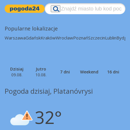
Popularne lokalizacje
Warszawa
Gdańsk
Kraków
Wrocław
Poznań
Szczecin
Lublin
Bydgo
Dzisiaj
Jutro
7 dni
Weekend
16 dni
09.08.
10.08.
Pogoda dzisiaj, Platanóvrysi
32°