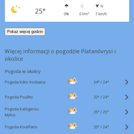
N
25°
0%
0 l/m²
7 km/h
Pokaż więcej godzin
Więcej informacji o pogodzie Platanóvrysi i
okolice
Pogoda w okolicy
34°
/
Pogoda Káto Voútaina
24°
33°
/
Pogoda Poulítsi
24°
Pogoda Kalógerou
35°
/
25°
Mýlos
35°
/
Pogoda Koutífaris
24°