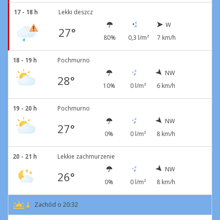
17 - 18 h
Lekki deszcz
W
27°
80%
0,3 l/m²
7 km/h
18 - 19 h
Pochmurno
NW
28°
10%
0 l/m²
6 km/h
19 - 20 h
Pochmurno
NW
27°
0%
0 l/m²
8 km/h
20 - 21 h
Lekkie zachmurzenie
NW
26°
0%
0 l/m²
8 km/h
Zachód o 20:32