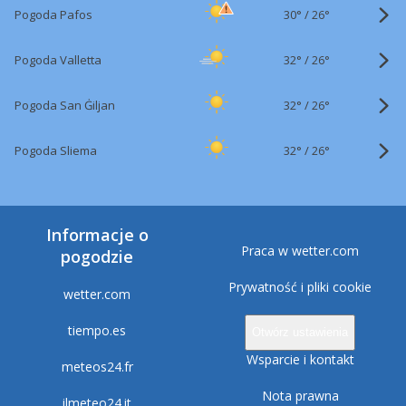
30°
/
Pogoda Pafos
26°
32°
/
Pogoda Valletta
26°
32°
/
Pogoda San Ġiljan
26°
32°
/
Pogoda Sliema
26°
Informacje o
Praca w wetter.com
pogodzie
Prywatność i pliki cookie
wetter.com
tiempo.es
Otwórz ustawienia
Wsparcie i kontakt
meteos24.fr
Nota prawna
ilmeteo24.it