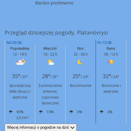
Bardzo pochmurno
Przegląd dzisiejszej pogody, Platanóvrysi
Nd 09.08.
Pn 10.08.
Popołudnie
Wieczór
Noc
Rano
12 - 18 h
18 - 22 h
22 - 06 h
06 - 12 h
35°
28°
25°
32°
/ 25°
/ 25°
/ 24°
/ 24°
Sporadyczny
Zachmurzenie
Bezchmurnie
Słonecznie i
lekki deszcz i
zmienne,
wietrznie
wietrznie
częściowo
słonecznie
90%
10%
0%
0%
3,5 l/m²
N
10 km/h
Podmuchy
42 km/h
NW
8 km/h
N
8 km/h
NE
15 km/h
Podmuchy
54 km/h
Więcej informacji o pogodzie na dziś