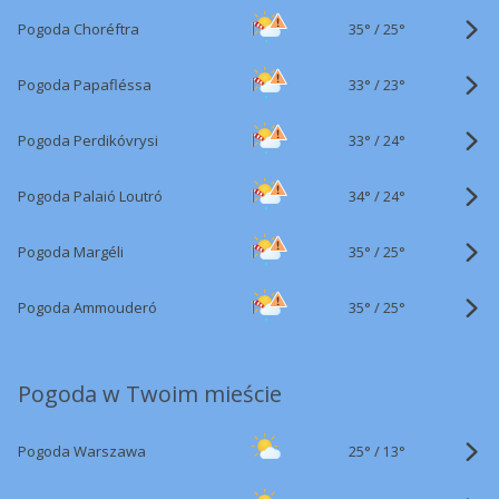
35°
/
Pogoda Choréftra
25°
33°
/
Pogoda Papafléssa
23°
33°
/
Pogoda Perdikóvrysi
24°
34°
/
Pogoda Palaió Loutró
24°
35°
/
Pogoda Margéli
25°
35°
/
Pogoda Ammouderó
25°
Pogoda w Twoim mieście
25°
/
Pogoda Warszawa
13°