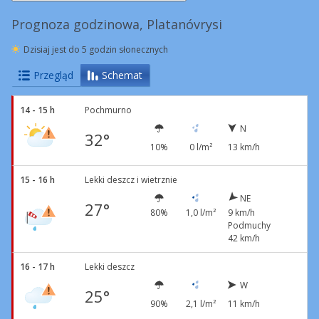
Prognoza godzinowa, Platanóvrysi
Dzisiaj jest do 5 godzin słonecznych
Przegląd
Schemat
14 - 15 h
Pochmurno
N
32°
10%
0 l/m²
13 km/h
15 - 16 h
Lekki deszcz i wietrznie
NE
27°
80%
1,0 l/m²
9 km/h
Podmuchy
42 km/h
16 - 17 h
Lekki deszcz
W
25°
90%
2,1 l/m²
11 km/h