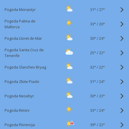
31°
/
Pogoda Monastyr
27°
Pogoda Palma de
33°
/
26°
Mallorca
30°
/
Pogoda Lloret de Mar
24°
Pogoda Santa Cruz de
25°
/
22°
Tenerife
32°
/
Pogoda Slanchev Bryag
22°
31°
/
Pogoda Złote Piaski
24°
30°
/
Pogoda Nesebyr
23°
33°
/
Pogoda Rimini
24°
39°
/
Pogoda Florencja
22°