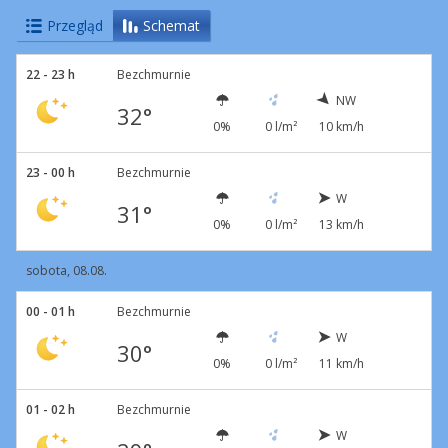
Przegląd
Schemat
22 - 23 h
Bezchmurnie
NW
32°
0%
0 l/m²
10 km/h
23 - 00 h
Bezchmurnie
W
31°
0%
0 l/m²
13 km/h
sobota, 08.08.
00 - 01 h
Bezchmurnie
W
30°
0%
0 l/m²
11 km/h
01 - 02 h
Bezchmurnie
W