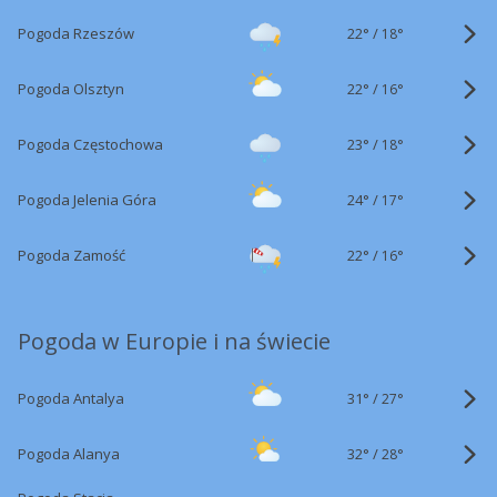
22°
/
Pogoda Rzeszów
18°
22°
/
Pogoda Olsztyn
16°
23°
/
Pogoda Częstochowa
18°
24°
/
Pogoda Jelenia Góra
17°
22°
/
Pogoda Zamość
16°
Pogoda w Europie i na świecie
31°
/
Pogoda Antalya
27°
32°
/
Pogoda Alanya
28°