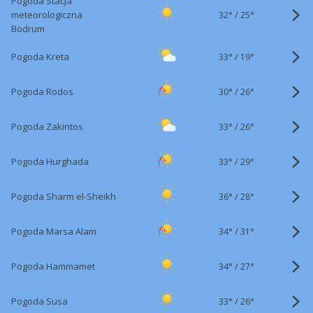
Pogoda Stacja
32°
/
meteorologiczna
25°
Bodrum
33°
/
Pogoda Kreta
19°
30°
/
Pogoda Rodos
26°
33°
/
Pogoda Zakintos
26°
33°
/
Pogoda Hurghada
29°
36°
/
Pogoda Sharm el-Sheikh
28°
34°
/
Pogoda Marsa Alam
31°
34°
/
Pogoda Hammamet
27°
33°
/
Pogoda Susa
26°