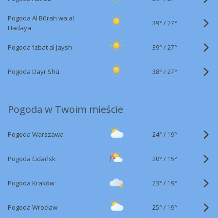
Pogoda Al Būrah wa al
39°
/
27°
Hadāyā
39°
/
Pogoda ‘Izbat al Jaysh
27°
38°
/
Pogoda Dayr Shū
27°
Pogoda w Twoim mieście
24°
/
Pogoda Warszawa
19°
20°
/
Pogoda Gdańsk
15°
23°
/
Pogoda Kraków
19°
25°
/
Pogoda Wrocław
19°