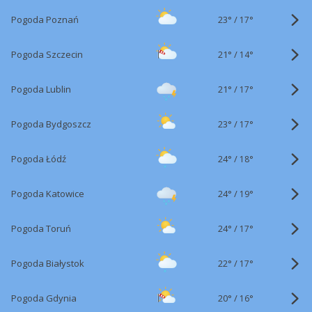
23°
/
Pogoda Poznań
17°
21°
/
Pogoda Szczecin
14°
21°
/
Pogoda Lublin
17°
23°
/
Pogoda Bydgoszcz
17°
24°
/
Pogoda Łódź
18°
24°
/
Pogoda Katowice
19°
24°
/
Pogoda Toruń
17°
22°
/
Pogoda Białystok
17°
20°
/
Pogoda Gdynia
16°