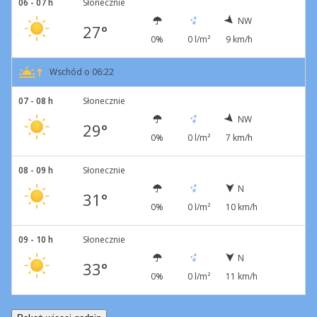
06 - 07 h
Słonecznie
NW
27°
0%
0 l/m²
9 km/h
Wschód o 06:22
07 - 08 h
Słonecznie
NW
29°
0%
0 l/m²
7 km/h
08 - 09 h
Słonecznie
N
31°
0%
0 l/m²
10 km/h
09 - 10 h
Słonecznie
N
33°
0%
0 l/m²
11 km/h