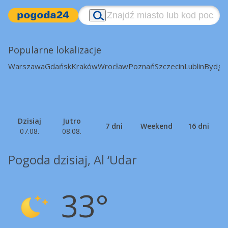
Popularne lokalizacje
Warszawa
Gdańsk
Kraków
Wrocław
Poznań
Szczecin
Lublin
Bydgo
Dzisiaj
Jutro
7 dni
Weekend
16 dni
07.08.
08.08.
Pogoda dzisiaj, Al ‘Udar
33°