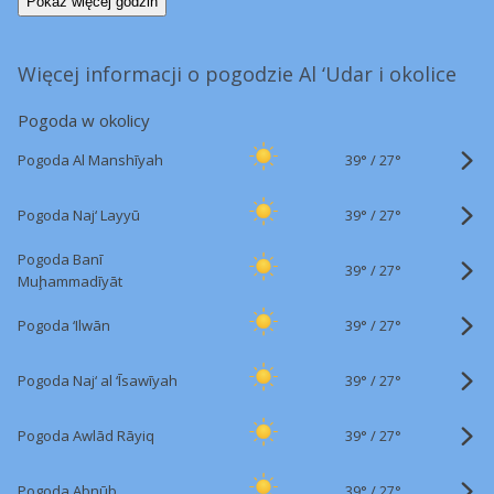
Pokaż więcej godzin
Więcej informacji o pogodzie Al ‘Udar i okolice
Pogoda w okolicy
39°
/
Pogoda Al Manshīyah
27°
39°
/
Pogoda Naj‘ Layyū
27°
Pogoda Banī
39°
/
27°
Muḩammadīyāt
39°
/
Pogoda ‘Ilwān
27°
39°
/
Pogoda Naj‘ al ‘Īsawīyah
27°
39°
/
Pogoda Awlād Rāyiq
27°
39°
/
Pogoda Abnūb
27°