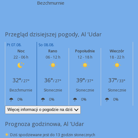
Bezchmurnie
Przegląd dzisiejszej pogody, Al ‘Udar
Pt 07.08.
So 08.08.
Noc
Rano
Popołudnie
Wieczór
22 - 06 h
06 - 12 h
12 - 18 h
18 - 22 h
32°
36°
39°
37°
/ 27°
/ 27°
/ 37°
/ 33°
Bezchmurnie
Słonecznie
Słonecznie
Słonecznie
0%
0%
0%
0%
W
11 km/h
N
10 km/h
NW
20 km/h
NW
15 km/h
Więcej informacji o pogodzie na dziś
Prognoza godzinowa, Al ‘Udar
Dziś spodziewane jest do 13 godzin słonecznych