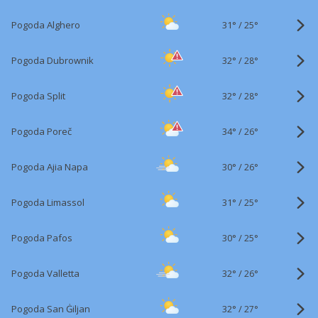
31°
/
Pogoda Alghero
25°
32°
/
Pogoda Dubrownik
28°
32°
/
Pogoda Split
28°
34°
/
Pogoda Poreč
26°
30°
/
Pogoda Ajia Napa
26°
31°
/
Pogoda Limassol
25°
30°
/
Pogoda Pafos
25°
32°
/
Pogoda Valletta
26°
32°
/
Pogoda San Ġiljan
27°