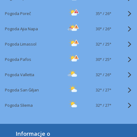
35°
/
Pogoda Poreč
26°
30°
/
Pogoda Ajia Napa
26°
32°
/
Pogoda Limassol
25°
30°
/
Pogoda Pafos
25°
32°
/
Pogoda Valletta
26°
32°
/
Pogoda San Ġiljan
27°
32°
/
Pogoda Sliema
27°
Informacje o