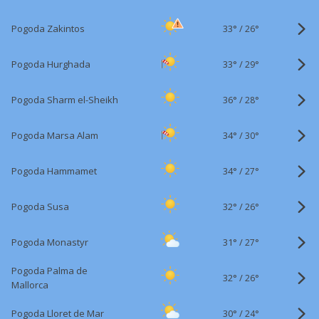
33°
/
Pogoda Zakintos
26°
33°
/
Pogoda Hurghada
29°
36°
/
Pogoda Sharm el-Sheikh
28°
34°
/
Pogoda Marsa Alam
30°
34°
/
Pogoda Hammamet
27°
32°
/
Pogoda Susa
26°
31°
/
Pogoda Monastyr
27°
Pogoda Palma de
32°
/
26°
Mallorca
30°
/
Pogoda Lloret de Mar
24°