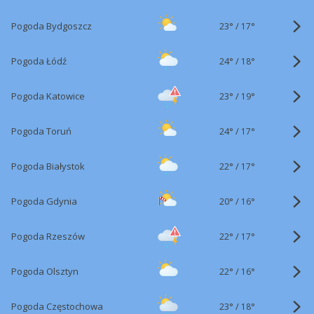
23°
/
Pogoda Bydgoszcz
17°
24°
/
Pogoda Łódź
18°
23°
/
Pogoda Katowice
19°
24°
/
Pogoda Toruń
17°
22°
/
Pogoda Białystok
17°
20°
/
Pogoda Gdynia
16°
22°
/
Pogoda Rzeszów
17°
22°
/
Pogoda Olsztyn
16°
23°
/
Pogoda Częstochowa
18°