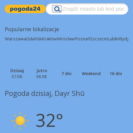
Popularne lokalizacje
Warszawa
Gdańsk
Kraków
Wrocław
Poznań
Szczecin
Lublin
Bydgo
Dzisiaj
Jutro
7 dni
Weekend
16 dni
07.08.
08.08.
Pogoda dzisiaj, Dayr Shū
32°