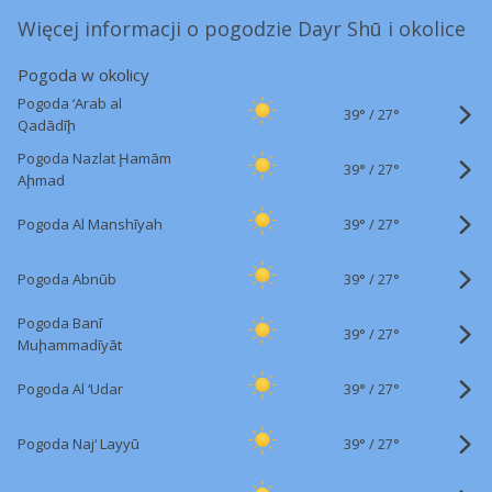
Więcej informacji o pogodzie Dayr Shū i okolice
Pogoda w okolicy
Pogoda ‘Arab al
39°
/
27°
Qadādīḩ
Pogoda Nazlat Ḩamām
39°
/
27°
Aḩmad
39°
/
Pogoda Al Manshīyah
27°
39°
/
Pogoda Abnūb
27°
Pogoda Banī
39°
/
27°
Muḩammadīyāt
39°
/
Pogoda Al ‘Udar
27°
39°
/
Pogoda Naj‘ Layyū
27°