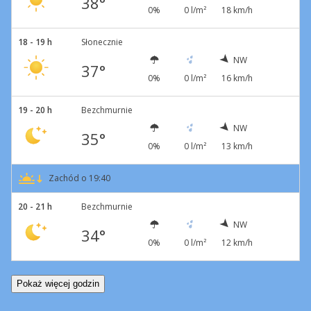
38°
0%
0 l/m²
18 km/h
18 - 19 h
Słonecznie
NW
37°
0%
0 l/m²
16 km/h
19 - 20 h
Bezchmurnie
NW
35°
0%
0 l/m²
13 km/h
Zachód o 19:40
20 - 21 h
Bezchmurnie
NW
34°
0%
0 l/m²
12 km/h
Pokaż więcej godzin