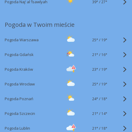
39°
/
Pogoda Naj‘ al ‘Īsawīyah
27°
Pogoda w Twoim mieście
25°
/
Pogoda Warszawa
19°
21°
/
Pogoda Gdańsk
16°
23°
/
Pogoda Kraków
19°
25°
/
Pogoda Wrocław
19°
24°
/
Pogoda Poznań
18°
21°
/
Pogoda Szczecin
14°
21°
/
Pogoda Lublin
18°