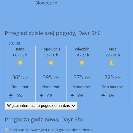
Słonecznie
Przegląd dzisiejszej pogody, Dayr Shū
Pt 07.08.
Rano
Popołudnie
Wieczór
Noc
06 - 12 h
12 - 18 h
18 - 22 h
22 - 06 h
36°
39°
37°
32°
/ 27°
/ 37°
/ 33°
/ 27°
Słonecznie
Słonecznie
Słonecznie
Bezchmurnie
0%
0%
0%
0%
NW
11 km/h
NW
19 km/h
NW
13 km/h
N
8 km/h
Więcej informacji o pogodzie na dziś
Prognoza godzinowa, Dayr Shū
Dziś spodziewane jest do 13 godzin słonecznych