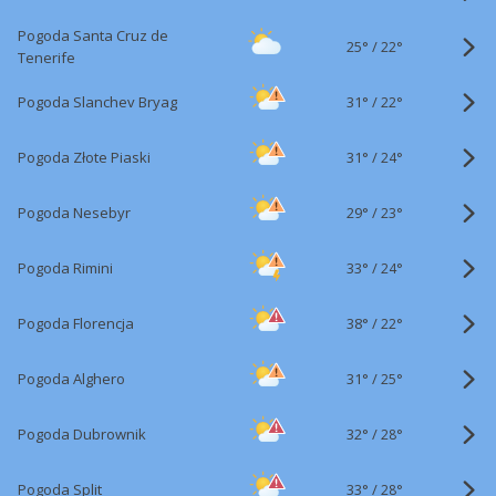
Pogoda Santa Cruz de
25°
/
22°
Tenerife
31°
/
Pogoda Slanchev Bryag
22°
31°
/
Pogoda Złote Piaski
24°
29°
/
Pogoda Nesebyr
23°
33°
/
Pogoda Rimini
24°
38°
/
Pogoda Florencja
22°
31°
/
Pogoda Alghero
25°
32°
/
Pogoda Dubrownik
28°
33°
/
Pogoda Split
28°