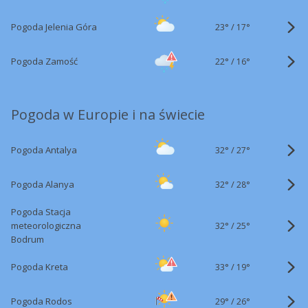
23°
/
Pogoda Jelenia Góra
17°
22°
/
Pogoda Zamość
16°
Pogoda w Europie i na świecie
32°
/
Pogoda Antalya
27°
32°
/
Pogoda Alanya
28°
Pogoda Stacja
32°
/
meteorologiczna
25°
Bodrum
33°
/
Pogoda Kreta
19°
29°
/
Pogoda Rodos
26°