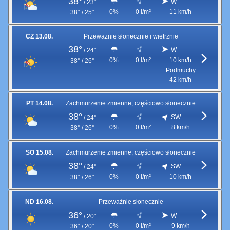
38°
W
/
23°
0%
0 l/m²
11 km/h
38° / 25°
CZ 13.08.
Przeważnie słonecznie i wietrznie
38°
W
/
24°
0%
0 l/m²
10 km/h
38° / 26°
Podmuchy
42 km/h
PT 14.08.
Zachmurzenie zmienne, częściowo słonecznie
38°
SW
/
24°
0%
0 l/m²
8 km/h
38° / 26°
SO 15.08.
Zachmurzenie zmienne, częściowo słonecznie
38°
SW
/
24°
0%
0 l/m²
10 km/h
38° / 26°
ND 16.08.
Przeważnie słonecznie
36°
W
/
20°
0%
0 l/m²
9 km/h
36° / 20°