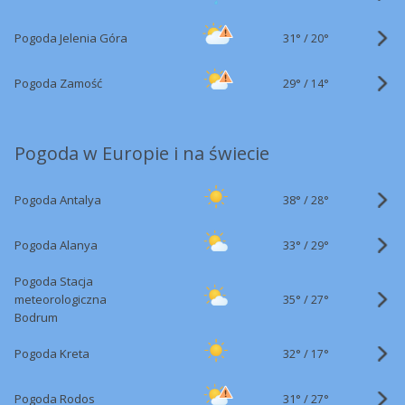
31°
/
Pogoda Jelenia Góra
20°
29°
/
Pogoda Zamość
14°
Pogoda w Europie i na świecie
38°
/
Pogoda Antalya
28°
33°
/
Pogoda Alanya
29°
Pogoda Stacja
35°
/
meteorologiczna
27°
Bodrum
32°
/
Pogoda Kreta
17°
31°
/
Pogoda Rodos
27°