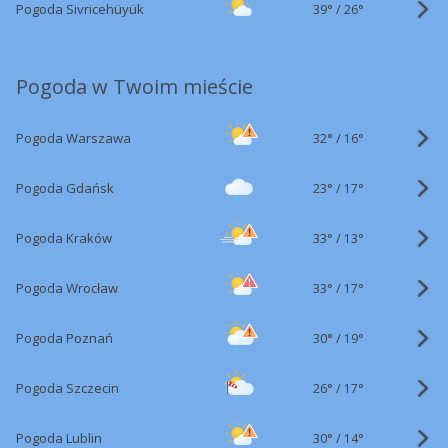
39°
/
Pogoda Sivricehüyük
26°
Pogoda w Twoim mieście
32°
/
Pogoda Warszawa
16°
23°
/
Pogoda Gdańsk
17°
33°
/
Pogoda Kraków
13°
33°
/
Pogoda Wrocław
17°
30°
/
Pogoda Poznań
19°
26°
/
Pogoda Szczecin
17°
30°
/
Pogoda Lublin
14°