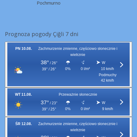
Pochmurno
Prognoza pogody Çiğli 7 dni
PN 10.08.
Zachmurzenie zmienne, częściowo słonecznie i
wietrznie
38°
W
/
26°
0%
0 l/m²
10 km/h
39° / 26°
Podmuchy
42 km/h
WT 11.08.
Przeważnie słonecznie
37°
W
/
23°
0%
0 l/m²
9 km/h
39° / 25°
ŚR 12.08.
Zachmurzenie zmienne, częściowo słonecznie i
wietrznie