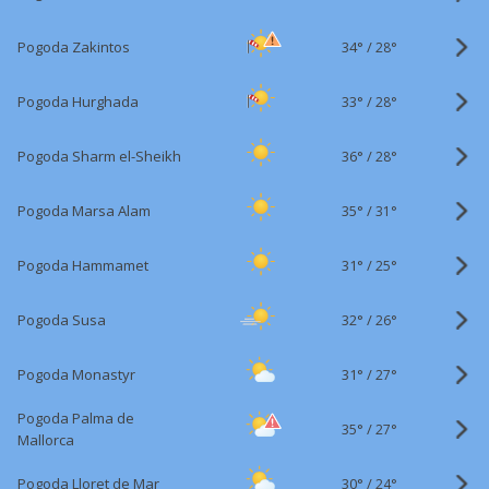
34°
/
Pogoda Zakintos
28°
33°
/
Pogoda Hurghada
28°
36°
/
Pogoda Sharm el-Sheikh
28°
35°
/
Pogoda Marsa Alam
31°
31°
/
Pogoda Hammamet
25°
32°
/
Pogoda Susa
26°
31°
/
Pogoda Monastyr
27°
Pogoda Palma de
35°
/
27°
Mallorca
30°
/
Pogoda Lloret de Mar
24°