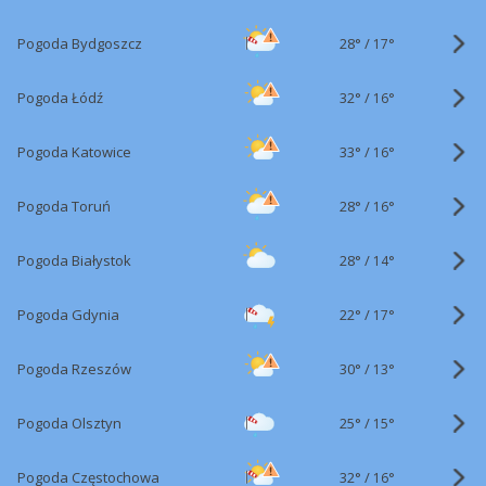
28°
/
Pogoda Bydgoszcz
17°
32°
/
Pogoda Łódź
16°
33°
/
Pogoda Katowice
16°
28°
/
Pogoda Toruń
16°
28°
/
Pogoda Białystok
14°
22°
/
Pogoda Gdynia
17°
30°
/
Pogoda Rzeszów
13°
25°
/
Pogoda Olsztyn
15°
32°
/
Pogoda Częstochowa
16°