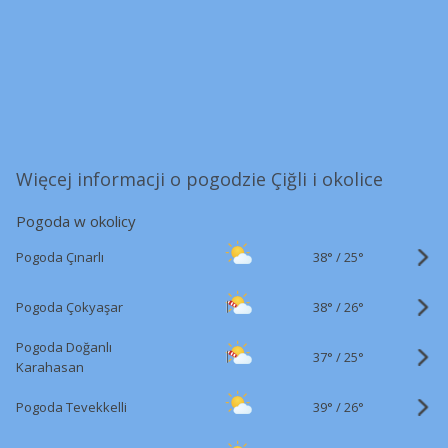
Więcej informacji o pogodzie Çiğli i okolice
Pogoda w okolicy
38°
/
Pogoda Çınarlı
25°
38°
/
Pogoda Çokyaşar
26°
Pogoda Doğanlı
37°
/
25°
Karahasan
39°
/
Pogoda Tevekkelli
26°