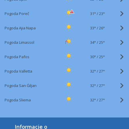
31°
/
Pogoda Poreč
23°
33°
/
Pogoda Ajia Napa
26°
34°
/
Pogoda Limassol
25°
30°
/
Pogoda Pafos
25°
32°
/
Pogoda Valletta
27°
32°
/
Pogoda San Ġiljan
27°
32°
/
Pogoda Sliema
27°
Informacje o