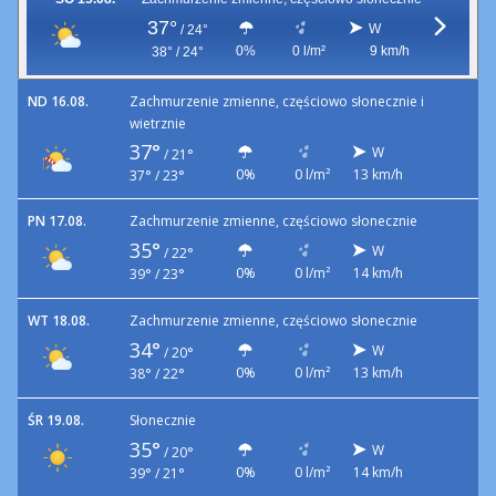
37°
W
/
24°
0%
0 l/m²
9 km/h
38° / 24°
ND 16.08.
Zachmurzenie zmienne, częściowo słonecznie i
wietrznie
37°
W
/
21°
0%
0 l/m²
13 km/h
37° / 23°
PN 17.08.
Zachmurzenie zmienne, częściowo słonecznie
35°
W
/
22°
0%
0 l/m²
14 km/h
39° / 23°
WT 18.08.
Zachmurzenie zmienne, częściowo słonecznie
34°
W
/
20°
0%
0 l/m²
13 km/h
38° / 22°
ŚR 19.08.
Słonecznie
35°
W
/
20°
0%
0 l/m²
14 km/h
39° / 21°