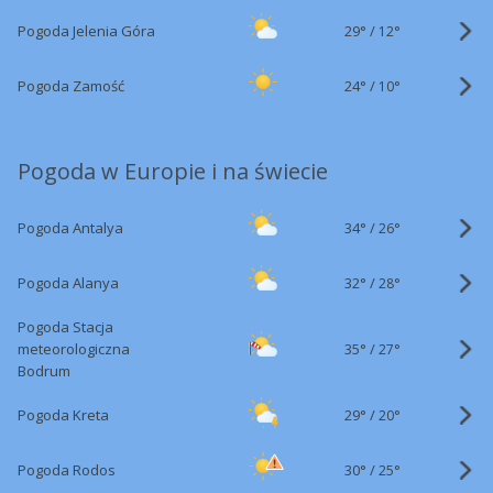
29°
/
Pogoda Jelenia Góra
12°
24°
/
Pogoda Zamość
10°
Pogoda w Europie i na świecie
34°
/
Pogoda Antalya
26°
32°
/
Pogoda Alanya
28°
Pogoda Stacja
35°
/
meteorologiczna
27°
Bodrum
29°
/
Pogoda Kreta
20°
30°
/
Pogoda Rodos
25°