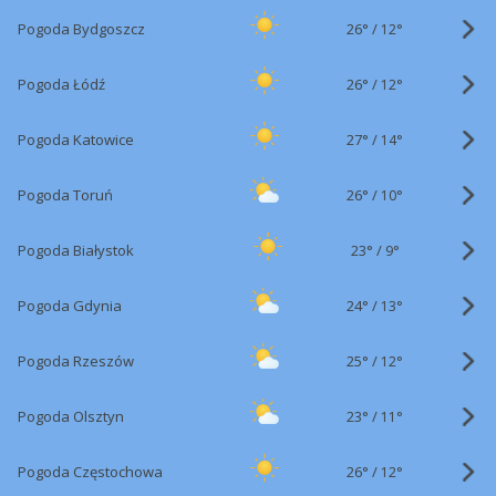
26°
/
Pogoda Bydgoszcz
12°
26°
/
Pogoda Łódź
12°
27°
/
Pogoda Katowice
14°
26°
/
Pogoda Toruń
10°
23°
/
Pogoda Białystok
9°
24°
/
Pogoda Gdynia
13°
25°
/
Pogoda Rzeszów
12°
23°
/
Pogoda Olsztyn
11°
26°
/
Pogoda Częstochowa
12°