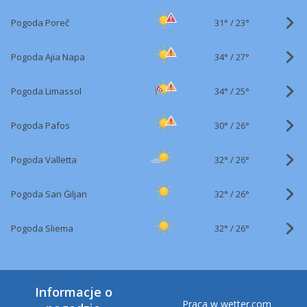
31°
/
Pogoda Poreč
23°
34°
/
Pogoda Ajia Napa
27°
34°
/
Pogoda Limassol
25°
30°
/
Pogoda Pafos
26°
32°
/
Pogoda Valletta
26°
32°
/
Pogoda San Ġiljan
26°
32°
/
Pogoda Sliema
26°
Informacje o
Praca w wetter.com