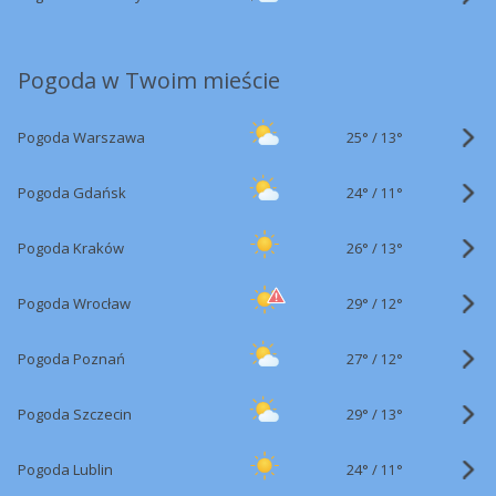
Pogoda w Twoim mieście
25°
/
Pogoda Warszawa
13°
24°
/
Pogoda Gdańsk
11°
26°
/
Pogoda Kraków
13°
29°
/
Pogoda Wrocław
12°
27°
/
Pogoda Poznań
12°
29°
/
Pogoda Szczecin
13°
24°
/
Pogoda Lublin
11°