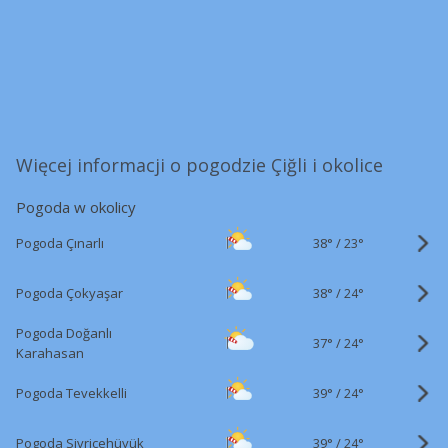
Więcej informacji o pogodzie Çiğli i okolice
Pogoda w okolicy
38°
/
Pogoda Çınarlı
23°
38°
/
Pogoda Çokyaşar
24°
Pogoda Doğanlı
37°
/
24°
Karahasan
39°
/
Pogoda Tevekkelli
24°
39°
/
Pogoda Sivricehüyük
24°