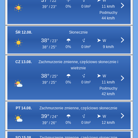
37°
W
/
22°
0%
0 l/m²
11 km/h
39° / 23°
Podmuchy
44 km/h
ŚR 12.08.
Słonecznie
38°
W
/
23°
0%
0 l/m²
9 km/h
38° / 25°
CZ 13.08.
Zachmurzenie zmienne, częściowo słonecznie i
wietrznie
38°
W
/
25°
0%
0 l/m²
11 km/h
39° / 25°
Podmuchy
42 km/h
PT 14.08.
Zachmurzenie zmienne, częściowo słonecznie
39°
W
/
24°
0%
0 l/m²
12 km/h
39° / 26°
SO 15.08.
Zachmurzenie zmienne, częściowo słonecznie