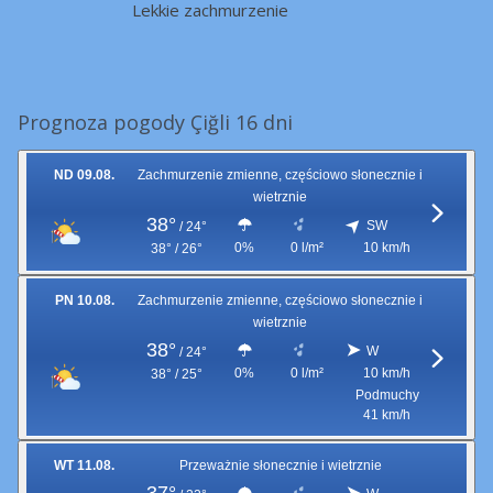
Lekkie zachmurzenie
Prognoza pogody Çiğli 16 dni
ND 09.08.
Zachmurzenie zmienne, częściowo słonecznie i
wietrznie
38°
SW
/
24°
0%
0 l/m²
10 km/h
38° / 26°
PN 10.08.
Zachmurzenie zmienne, częściowo słonecznie i
wietrznie
38°
W
/
24°
0%
0 l/m²
10 km/h
38° / 25°
Podmuchy
41 km/h
WT 11.08.
Przeważnie słonecznie i wietrznie