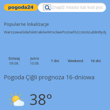
Popularne lokalizacje
Warszawa
Gdańsk
Kraków
Wrocław
Poznań
Szczecin
Lublin
Bydgo
Dzisiaj
Jutro
7 dni
Weekend
16 dni
09.08.
10.08.
Pogoda Çiğli prognoza 16-dniowa
38°