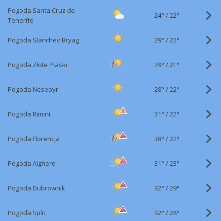
Pogoda Santa Cruz de
24°
/
22°
Tenerife
29°
/
Pogoda Slanchev Bryag
22°
29°
/
Pogoda Złote Piaski
21°
28°
/
Pogoda Nesebyr
22°
31°
/
Pogoda Rimini
22°
38°
/
Pogoda Florencja
22°
31°
/
Pogoda Alghero
23°
32°
/
Pogoda Dubrownik
29°
32°
/
Pogoda Split
28°