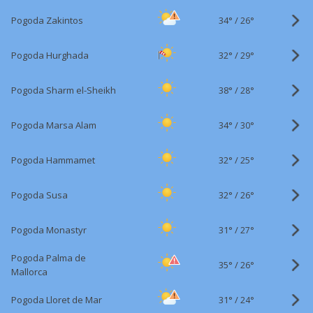
34°
/
Pogoda Zakintos
26°
32°
/
Pogoda Hurghada
29°
38°
/
Pogoda Sharm el-Sheikh
28°
34°
/
Pogoda Marsa Alam
30°
32°
/
Pogoda Hammamet
25°
32°
/
Pogoda Susa
26°
31°
/
Pogoda Monastyr
27°
Pogoda Palma de
35°
/
26°
Mallorca
31°
/
Pogoda Lloret de Mar
24°