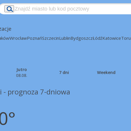
zacje
aków
Wrocław
Poznań
Szczecin
Lublin
Bydgoszcz
Łódź
Katowice
Toru
Jutro
7 dni
Weekend
08.08.
i - prognoza 7-dniowa
0°