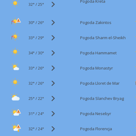
Pogoda Kreta
32°
/
25°
30°
/
Pogoda Zakintos
26°
33°
/
Pogoda Sharm el-Sheikh
29°
34°
/
Pogoda Hammamet
30°
33°
/
Pogoda Monastyr
26°
32°
/
Pogoda Lloret de Mar
26°
25°
/
Pogoda Slanchev Bryag
22°
31°
/
Pogoda Nesebyr
24°
32°
/
Pogoda Florencja
24°