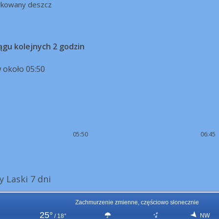
rkowany deszcz
ągu kolejnych 2 godzin
 około 05:50
05:50
06:45
 Laski 7 dni
Zachmurzenie zmienne, częściowo słonecznie
25°
NW
/
18°