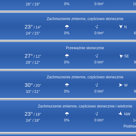
0%
0 l/m²
1
26° / 19°
Zachmurzenie zmienne, częściowo słonecznie
23°
N
/
14°
0%
0 l/m²
6
24° / 15°
Przeważnie słonecznie
27°
SE
/
12°
0%
0 l/m²
9
29° / 12°
Zachmurzenie zmienne, częściowo słonecznie
30°
W
/
20°
0%
0 l/m²
9
33° / 21°
Zachmurzenie zmienne, częściowo słonecznie i wietrznie
23°
NW
/
18°
0%
0 l/m²
1
24° / 18°
Podmuc