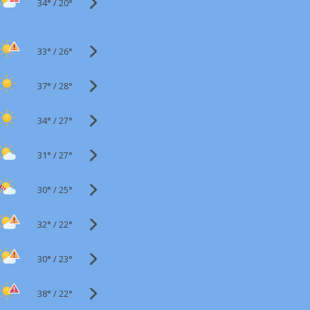
34°
/
20°
33°
/
26°
37°
/
28°
34°
/
27°
31°
/
27°
30°
/
25°
32°
/
22°
30°
/
23°
38°
/
22°