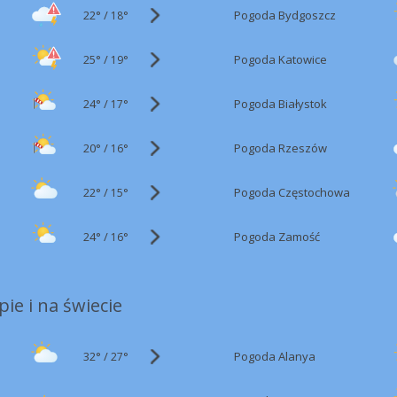
22°
/
Pogoda Bydgoszcz
18°
25°
/
Pogoda Katowice
19°
24°
/
Pogoda Białystok
17°
20°
/
Pogoda Rzeszów
16°
22°
/
Pogoda Częstochowa
15°
24°
/
Pogoda Zamość
16°
ie i na świecie
32°
/
Pogoda Alanya
27°