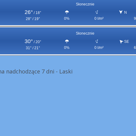
Słonecznie
26°
N
/
18°
0%
0 l/m²
9
28° / 19°
Słonecznie
30°
SE
/
20°
0%
0 l/m²
6
31° / 21°
a nadchodzące 7 dni - Laski