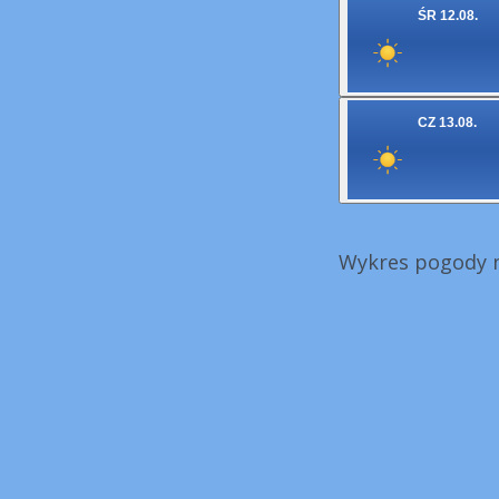
ŚR 12.08.
CZ 13.08.
Wykres pogody n