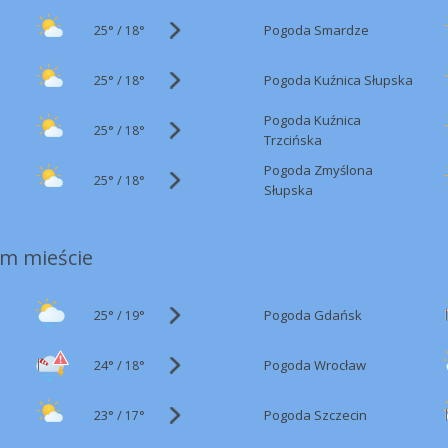
25°
/
Pogoda Smardze
18°
25°
/
Pogoda Kuźnica Słupska
18°
Pogoda Kuźnica
25°
/
18°
Trzcińska
Pogoda Zmyślona
25°
/
18°
Słupska
m mieście
25°
/
Pogoda Gdańsk
19°
24°
/
Pogoda Wrocław
18°
23°
/
Pogoda Szczecin
17°