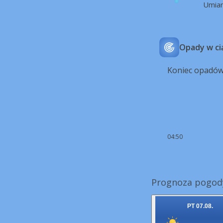
Umia
Opady w ci
Koniec opadów
04:50
Prognoza pogody
PT 07.08.