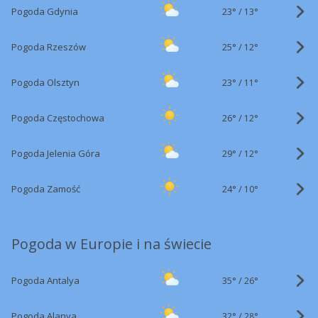
23°
/
Pogoda Gdynia
13°
25°
/
Pogoda Rzeszów
12°
23°
/
Pogoda Olsztyn
11°
26°
/
Pogoda Częstochowa
12°
29°
/
Pogoda Jelenia Góra
12°
24°
/
Pogoda Zamość
10°
Pogoda w Europie i na świecie
35°
/
Pogoda Antalya
26°
32°
/
Pogoda Alanya
28°