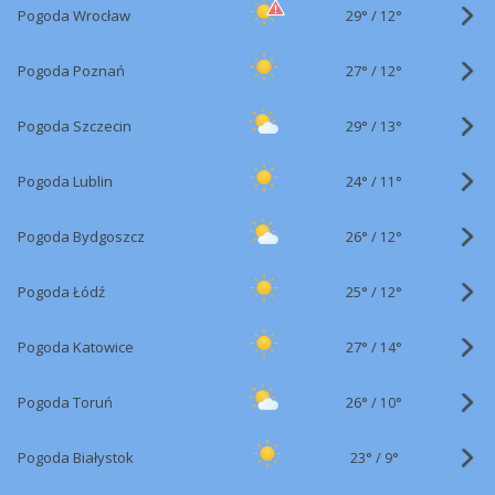
29°
/
Pogoda Wrocław
12°
27°
/
Pogoda Poznań
12°
29°
/
Pogoda Szczecin
13°
24°
/
Pogoda Lublin
11°
26°
/
Pogoda Bydgoszcz
12°
25°
/
Pogoda Łódź
12°
27°
/
Pogoda Katowice
14°
26°
/
Pogoda Toruń
10°
23°
/
Pogoda Białystok
9°