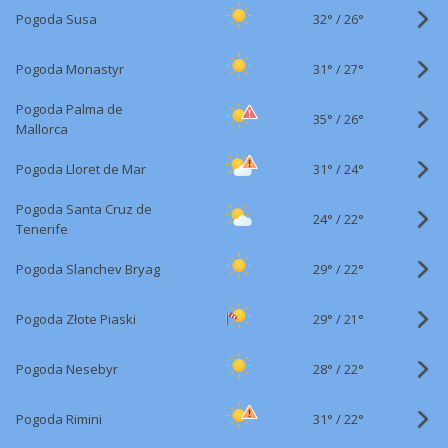
32°
/
Pogoda Susa
26°
31°
/
Pogoda Monastyr
27°
Pogoda Palma de
35°
/
26°
Mallorca
31°
/
Pogoda Lloret de Mar
24°
Pogoda Santa Cruz de
24°
/
22°
Tenerife
29°
/
Pogoda Slanchev Bryag
22°
29°
/
Pogoda Złote Piaski
21°
28°
/
Pogoda Nesebyr
22°
31°
/
Pogoda Rimini
22°