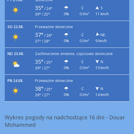
35°
S
/
24°
0%
0 l/m²
11 km/h
39° / 25°
SO 22.08.
Przeważnie słonecznie
37°
NE
/
26°
0%
0 l/m²
9 km/h
37° / 28°
ND 23.08.
Zachmurzenie zmienne, częściowo słonecznie
35°
N
/
25°
0%
0 l/m²
10 km/h
39° / 27°
PN 24.08.
Przeważnie słonecznie
38°
N
/
25°
0%
0 l/m²
14 km/h
39° / 27°
Wykres pogody na nadchodzące 16 dni - Douar
Mohammed