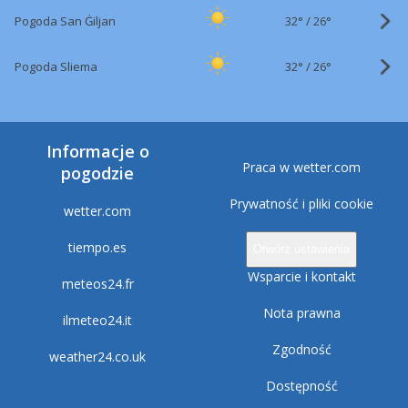
32°
/
Pogoda San Ġiljan
26°
32°
/
Pogoda Sliema
26°
Informacje o
Praca w wetter.com
pogodzie
Prywatność i pliki cookie
wetter.com
tiempo.es
Otwórz ustawienia
Wsparcie i kontakt
meteos24.fr
Nota prawna
ilmeteo24.it
Zgodność
weather24.co.uk
Dostępność