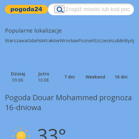
Popularne lokalizacje
Warszawa
Gdańsk
Kraków
Wrocław
Poznań
Szczecin
Lublin
Bydgo
Dzisiaj
Jutro
7 dni
Weekend
16 dni
09.08.
10.08.
Pogoda Douar Mohammed prognoza
16-dniowa
33°