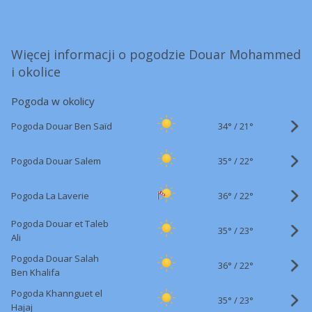
Więcej informacji o pogodzie Douar Mohammed
i okolice
Pogoda w okolicy
34°
/
Pogoda Douar Ben Saïd
21°
35°
/
Pogoda Douar Salem
22°
36°
/
Pogoda La Laverie
22°
Pogoda Douar et Taleb
35°
/
23°
Ali
Pogoda Douar Salah
36°
/
22°
Ben Khalifa
Pogoda Khannguet el
35°
/
23°
Hajaj