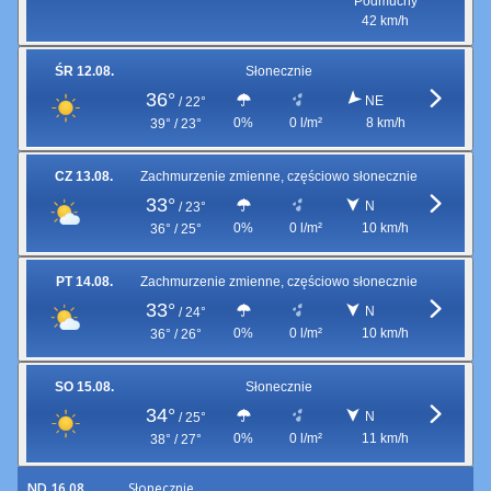
Podmuchy
42 km/h
ŚR 12.08.
Słonecznie
36°
NE
/
22°
0%
0 l/m²
8 km/h
39° / 23°
CZ 13.08.
Zachmurzenie zmienne, częściowo słonecznie
33°
N
/
23°
0%
0 l/m²
10 km/h
36° / 25°
PT 14.08.
Zachmurzenie zmienne, częściowo słonecznie
33°
N
/
24°
0%
0 l/m²
10 km/h
36° / 26°
SO 15.08.
Słonecznie
34°
N
/
25°
0%
0 l/m²
11 km/h
38° / 27°
ND 16.08.
Słonecznie