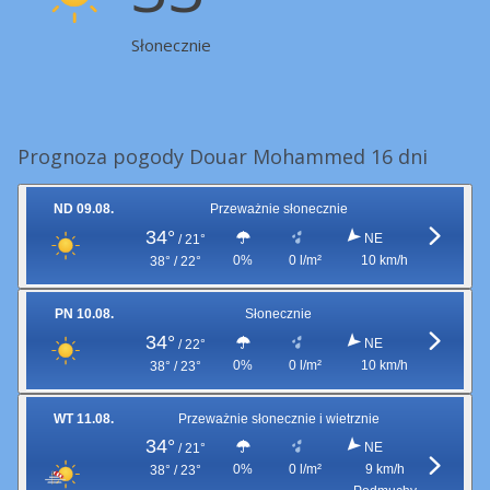
Słonecznie
Prognoza pogody Douar Mohammed 16 dni
ND 09.08.
Przeważnie słonecznie
34°
NE
/
21°
0%
0 l/m²
10 km/h
38° / 22°
PN 10.08.
Słonecznie
34°
NE
/
22°
0%
0 l/m²
10 km/h
38° / 23°
WT 11.08.
Przeważnie słonecznie i wietrznie
34°
NE
/
21°
0%
0 l/m²
9 km/h
38° / 23°