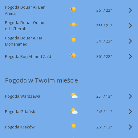
Pogoda Douar Ali Ben
36°
/
22°
Ahmar
Pogoda Douar Oulad
35°
/
21°
ech Cherabi
Pogoda Douar el Haj
34°
/
23°
Mohammed
36°
/
Pogoda Borj Ahmed Zaïd
22°
Pogoda w Twoim mieście
25°
/
Pogoda Warszawa
13°
24°
/
Pogoda Gdańsk
11°
26°
/
Pogoda Kraków
13°