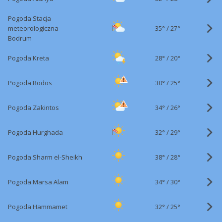
Pogoda Stacja
35°
/
meteorologiczna
27°
Bodrum
28°
/
Pogoda Kreta
20°
30°
/
Pogoda Rodos
25°
34°
/
Pogoda Zakintos
26°
32°
/
Pogoda Hurghada
29°
38°
/
Pogoda Sharm el-Sheikh
28°
34°
/
Pogoda Marsa Alam
30°
32°
/
Pogoda Hammamet
25°