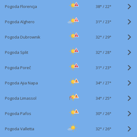
38°
/
Pogoda Florencja
22°
31°
/
Pogoda Alghero
23°
32°
/
Pogoda Dubrownik
29°
32°
/
Pogoda Split
28°
31°
/
Pogoda Poreč
23°
34°
/
Pogoda Ajia Napa
27°
34°
/
Pogoda Limassol
25°
30°
/
Pogoda Pafos
26°
32°
/
Pogoda Valletta
26°