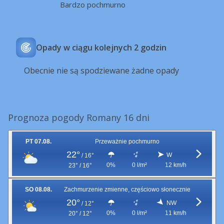
Bardzo pochmurno
Opady w ciągu kolejnych 2 godzin
Obecnie nie są spodziewane żadne opady
Prognoza pogody Romany 16 dni
PT 07.08.
Przeważnie pochmurno
22°
W
/
16°
0%
0 l/m²
12 km/h
23° / 16°
SO 08.08.
Zachmurzenie zmienne, częściowo słonecznie
20°
NW
/
12°
0%
0 l/m²
11 km/h
20° / 12°