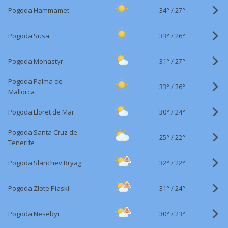
34°
/
Pogoda Hammamet
27°
33°
/
Pogoda Susa
26°
31°
/
Pogoda Monastyr
27°
Pogoda Palma de
33°
/
26°
Mallorca
30°
/
Pogoda Lloret de Mar
24°
Pogoda Santa Cruz de
25°
/
22°
Tenerife
32°
/
Pogoda Slanchev Bryag
22°
31°
/
Pogoda Złote Piaski
24°
30°
/
Pogoda Nesebyr
23°