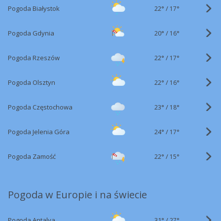
22°
/
Pogoda Białystok
17°
20°
/
Pogoda Gdynia
16°
22°
/
Pogoda Rzeszów
17°
22°
/
Pogoda Olsztyn
16°
23°
/
Pogoda Częstochowa
18°
24°
/
Pogoda Jelenia Góra
17°
22°
/
Pogoda Zamość
15°
Pogoda w Europie i na świecie
31°
/
Pogoda Antalya
27°