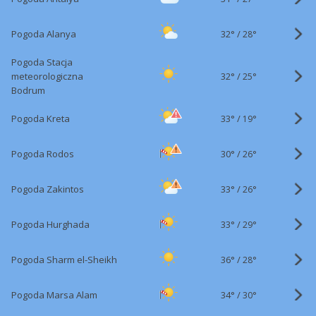
32°
/
Pogoda Alanya
28°
Pogoda Stacja
32°
/
meteorologiczna
25°
Bodrum
33°
/
Pogoda Kreta
19°
30°
/
Pogoda Rodos
26°
33°
/
Pogoda Zakintos
26°
33°
/
Pogoda Hurghada
29°
36°
/
Pogoda Sharm el-Sheikh
28°
34°
/
Pogoda Marsa Alam
30°