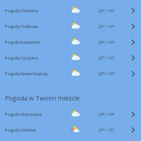
23°
/
Pogoda Ochódno
16°
22°
/
Pogoda Trelkowo
16°
23°
/
Pogoda Kamionek
16°
23°
/
Pogoda Szczytno
16°
22°
/
Pogoda Nowe Kiejkuty
16°
Pogoda w Twoim mieście
24°
/
Pogoda Warszawa
19°
21°
/
Pogoda Gdańsk
15°