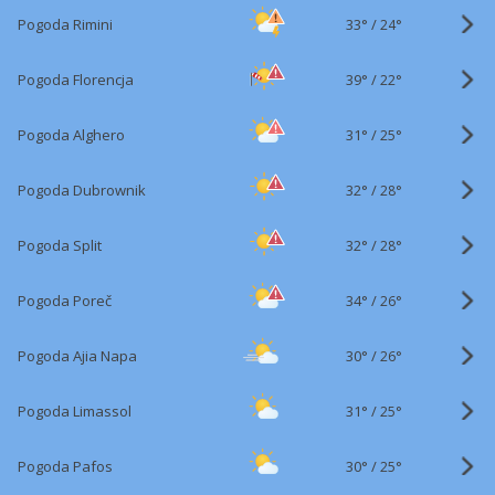
33°
/
Pogoda Rimini
24°
39°
/
Pogoda Florencja
22°
31°
/
Pogoda Alghero
25°
32°
/
Pogoda Dubrownik
28°
32°
/
Pogoda Split
28°
34°
/
Pogoda Poreč
26°
30°
/
Pogoda Ajia Napa
26°
31°
/
Pogoda Limassol
25°
30°
/
Pogoda Pafos
25°