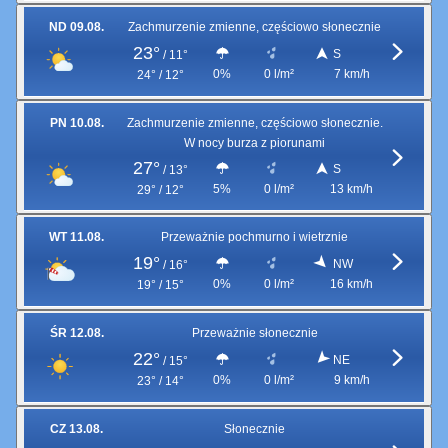
ND 09.08.
Zachmurzenie zmienne, częściowo słonecznie
23°
S
/
11°
0%
0 l/m²
7 km/h
24° / 12°
PN 10.08.
Zachmurzenie zmienne, częściowo słonecznie.
W nocy burza z piorunami
27°
S
/
13°
5%
0 l/m²
13 km/h
29° / 12°
WT 11.08.
Przeważnie pochmurno i wietrznie
19°
NW
/
16°
0%
0 l/m²
16 km/h
19° / 15°
ŚR 12.08.
Przeważnie słonecznie
22°
NE
/
15°
0%
0 l/m²
9 km/h
23° / 14°
CZ 13.08.
Słonecznie