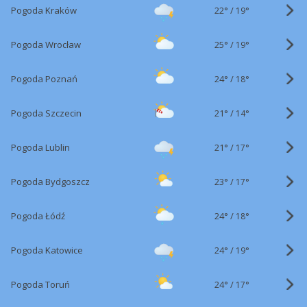
22°
/
Pogoda Kraków
19°
25°
/
Pogoda Wrocław
19°
24°
/
Pogoda Poznań
18°
21°
/
Pogoda Szczecin
14°
21°
/
Pogoda Lublin
17°
23°
/
Pogoda Bydgoszcz
17°
24°
/
Pogoda Łódź
18°
24°
/
Pogoda Katowice
19°
24°
/
Pogoda Toruń
17°