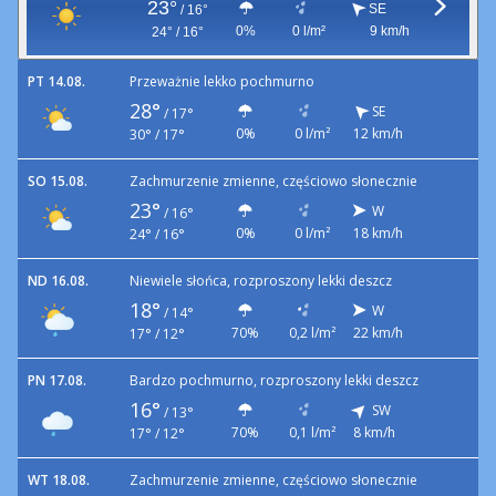
23°
SE
/
16°
0%
0 l/m²
9 km/h
24° / 16°
PT 14.08.
Przeważnie lekko pochmurno
28°
SE
/
17°
0%
0 l/m²
12 km/h
30° / 17°
SO 15.08.
Zachmurzenie zmienne, częściowo słonecznie
23°
W
/
16°
0%
0 l/m²
18 km/h
24° / 16°
ND 16.08.
Niewiele słońca, rozproszony lekki deszcz
18°
W
/
14°
70%
0,2 l/m²
22 km/h
17° / 12°
PN 17.08.
Bardzo pochmurno, rozproszony lekki deszcz
16°
SW
/
13°
70%
0,1 l/m²
8 km/h
17° / 12°
WT 18.08.
Zachmurzenie zmienne, częściowo słonecznie