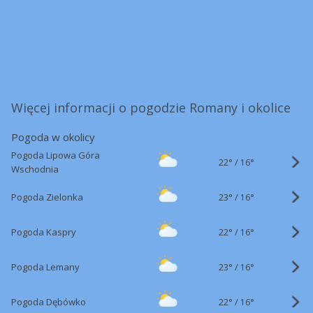
Więcej informacji o pogodzie Romany i okolice
Pogoda w okolicy
Pogoda Lipowa Góra
22°
/
16°
Wschodnia
23°
/
Pogoda Zielonka
16°
22°
/
Pogoda Kaspry
16°
23°
/
Pogoda Lemany
16°
22°
/
Pogoda Dębówko
16°