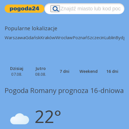
Popularne lokalizacje
Warszawa
Gdańsk
Kraków
Wrocław
Poznań
Szczecin
Lublin
Bydgo
Dzisiaj
Jutro
7 dni
Weekend
16 dni
07.08.
08.08.
Pogoda Romany prognoza 16-dniowa
22°