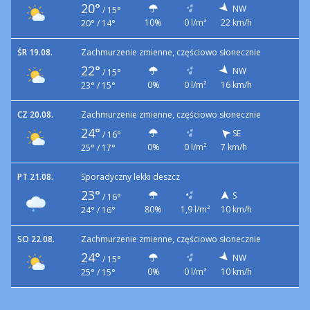
20°
NW
/
15°
10%
0 l/m²
22 km/h
20° / 14°
ŚR 19.08.
Zachmurzenie zmienne, częściowo słonecznie
22°
NW
/
15°
0%
0 l/m²
16 km/h
23° / 15°
CZ 20.08.
Zachmurzenie zmienne, częściowo słonecznie
24°
SE
/
16°
0%
0 l/m²
7 km/h
25° / 17°
PT 21.08.
Sporadyczny lekki deszcz
23°
S
/
16°
80%
1,9 l/m²
10 km/h
24° / 16°
SO 22.08.
Zachmurzenie zmienne, częściowo słonecznie
24°
NW
/
15°
0%
0 l/m²
10 km/h
25° / 15°