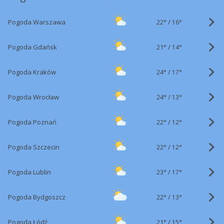
22°
/
Pogoda Warszawa
16°
21°
/
Pogoda Gdańsk
14°
24°
/
Pogoda Kraków
17°
24°
/
Pogoda Wrocław
13°
22°
/
Pogoda Poznań
12°
22°
/
Pogoda Szczecin
12°
23°
/
Pogoda Lublin
17°
22°
/
Pogoda Bydgoszcz
13°
21°
/
Pogoda Łódź
15°