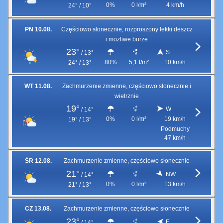
0%
0 l/m²
4 km/h
24° / 10°
PN 10.08.
Częściowo słonecznie, rozproszony lekki deszcz
i możliwe burze
23°
S
/
13°
80%
5,1 l/m²
10 km/h
24° / 13°
WT 11.08.
Zachmurzenie zmienne, częściowo słonecznie i
wietrznie
19°
W
/
14°
0%
0 l/m²
19 km/h
19° / 13°
Podmuchy
47 km/h
ŚR 12.08.
Zachmurzenie zmienne, częściowo słonecznie
21°
NW
/
14°
0%
0 l/m²
13 km/h
21° / 13°
CZ 13.08.
Zachmurzenie zmienne, częściowo słonecznie
23°
E
/
14°