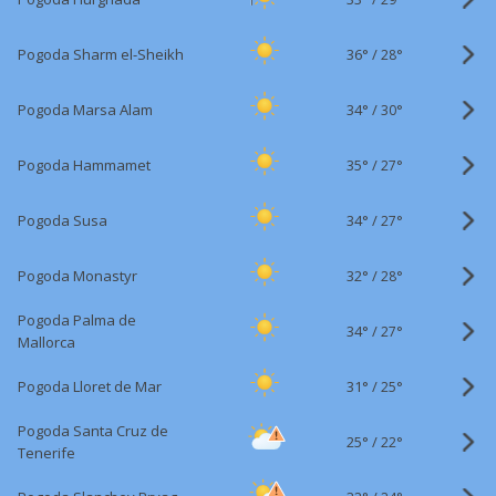
36°
/
Pogoda Sharm el-Sheikh
28°
34°
/
Pogoda Marsa Alam
30°
35°
/
Pogoda Hammamet
27°
34°
/
Pogoda Susa
27°
32°
/
Pogoda Monastyr
28°
Pogoda Palma de
34°
/
27°
Mallorca
31°
/
Pogoda Lloret de Mar
25°
Pogoda Santa Cruz de
25°
/
22°
Tenerife