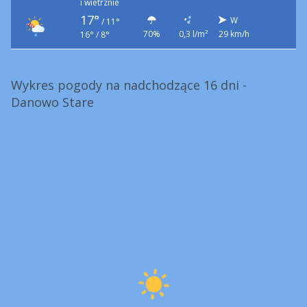
i wietrznie
17°
W
/
11°
70%
0,3 l/m²
29 km/h
16° / 8°
Wykres pogody na nadchodzące 16 dni -
Danowo Stare