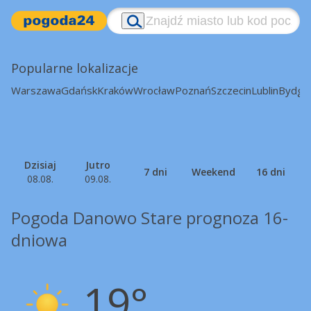
Popularne lokalizacje
Warszawa
Gdańsk
Kraków
Wrocław
Poznań
Szczecin
Lublin
Bydgo
Dzisiaj
Jutro
7 dni
Weekend
16 dni
08.08.
09.08.
Pogoda Danowo Stare prognoza 16-
dniowa
19°