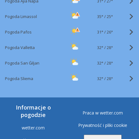
31°
/
Pogoda Ajia Napa
27°
35°
/
Pogoda Limassol
25°
31°
/
Pogoda Pafos
26°
32°
/
Pogoda Valletta
28°
32°
/
Pogoda San Ġiljan
28°
32°
/
Pogoda Sliema
28°
Informacje o
Praca w wetter.com
pogodzie
Prywatność i pliki cookie
wetter.com