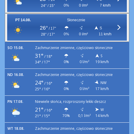
0%
0 l/m²
7 km/h
24° / 15°
PT 14.08.
Słonecznie
26°
S
/
17°
0%
0 l/m²
11 km/h
28° / 17°
SO 15.08.
Zachmurzenie zmienne, częściowo słonecznie
31°
S
/
18°
0%
0 l/m²
19 km/h
34° / 17°
ND 16.08.
Zachmurzenie zmienne, częściowo słonecznie
24°
NW
/
16°
0%
0 l/m²
17 km/h
25° / 16°
PN 17.08.
Niewiele słońca, rozproszony lekki deszcz
21°
W
/
16°
70%
0,1 l/m²
14 km/h
21° / 15°
WT 18.08.
Zachmurzenie zmienne, częściowo słonecznie