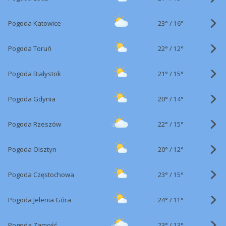
23°
/
Pogoda Katowice
16°
22°
/
Pogoda Toruń
12°
21°
/
Pogoda Białystok
15°
20°
/
Pogoda Gdynia
14°
22°
/
Pogoda Rzeszów
15°
20°
/
Pogoda Olsztyn
12°
23°
/
Pogoda Częstochowa
15°
24°
/
Pogoda Jelenia Góra
11°
23°
/
Pogoda Zamość
13°