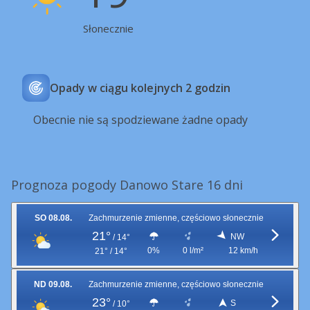
Słonecznie
Opady w ciągu kolejnych 2 godzin
Obecnie nie są spodziewane żadne opady
Prognoza pogody Danowo Stare 16 dni
SO 08.08.
Zachmurzenie zmienne, częściowo słonecznie
21°
NW
/
14°
0%
0 l/m²
12 km/h
21° / 14°
ND 09.08.
Zachmurzenie zmienne, częściowo słonecznie
23°
S
/
10°