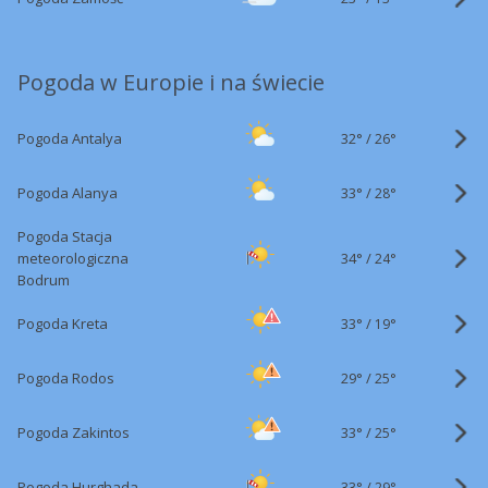
Pogoda w Europie i na świecie
32°
/
Pogoda Antalya
26°
33°
/
Pogoda Alanya
28°
Pogoda Stacja
34°
/
meteorologiczna
24°
Bodrum
33°
/
Pogoda Kreta
19°
29°
/
Pogoda Rodos
25°
33°
/
Pogoda Zakintos
25°
33°
/
Pogoda Hurghada
29°