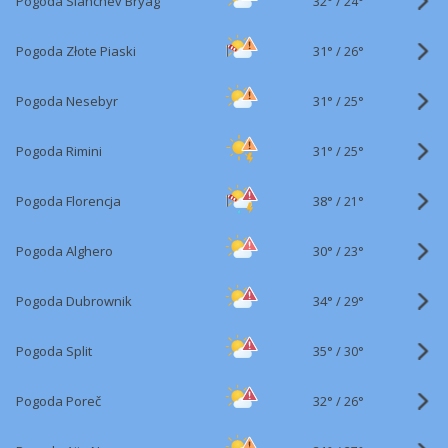
32°
/
Pogoda Slanchev Bryag
24°
31°
/
Pogoda Złote Piaski
26°
31°
/
Pogoda Nesebyr
25°
31°
/
Pogoda Rimini
25°
38°
/
Pogoda Florencja
21°
30°
/
Pogoda Alghero
23°
34°
/
Pogoda Dubrownik
29°
35°
/
Pogoda Split
30°
32°
/
Pogoda Poreč
26°