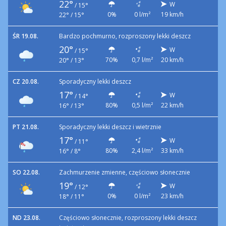
22°
W
/
15°
0%
0 l/m²
19 km/h
22° / 15°
ŚR 19.08.
Bardzo pochmurno, rozproszony lekki deszcz
20°
W
/
15°
70%
0,7 l/m²
20 km/h
20° / 13°
CZ 20.08.
Sporadyczny lekki deszcz
17°
W
/
14°
80%
0,5 l/m²
22 km/h
16° / 13°
PT 21.08.
Sporadyczny lekki deszcz i wietrznie
17°
W
/
11°
80%
2,4 l/m²
33 km/h
16° / 8°
SO 22.08.
Zachmurzenie zmienne, częściowo słonecznie
19°
W
/
12°
0%
0 l/m²
23 km/h
18° / 11°
ND 23.08.
Częściowo słonecznie, rozproszony lekki deszcz