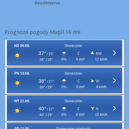
Bezchmurnie
Prognoza pogody Muţūl 16 dni
ND 09.08.
Słonecznie
37°
NW
/
25°
0%
0 l/m²
12 km/h
39° / 26°
PN 10.08.
Słonecznie
38°
W
/
27°
0%
0 l/m²
8 km/h
39° / 29°
WT 11.08.
Słonecznie
40°
N
/
27°
0%
0 l/m²
10 km/h
40° / 29°
ŚR 12.08.
Słonecznie i wietrznie