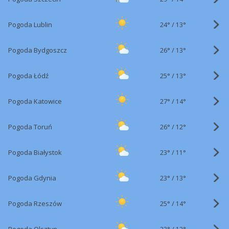
24°
/
Pogoda Lublin
13°
26°
/
Pogoda Bydgoszcz
13°
25°
/
Pogoda Łódź
13°
27°
/
Pogoda Katowice
14°
26°
/
Pogoda Toruń
12°
23°
/
Pogoda Białystok
11°
23°
/
Pogoda Gdynia
13°
25°
/
Pogoda Rzeszów
14°
23°
/