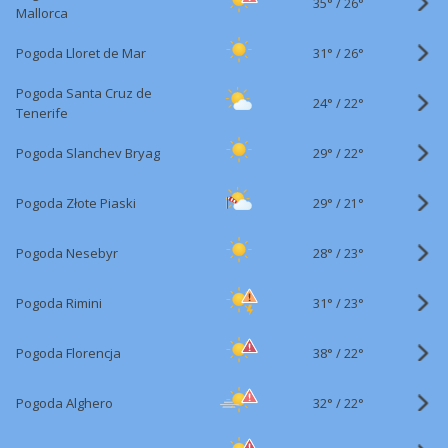
35°
/
26°
Mallorca
31°
/
Pogoda Lloret de Mar
26°
Pogoda Santa Cruz de
24°
/
22°
Tenerife
29°
/
Pogoda Slanchev Bryag
22°
29°
/
Pogoda Złote Piaski
21°
28°
/
Pogoda Nesebyr
23°
31°
/
Pogoda Rimini
23°
38°
/
Pogoda Florencja
22°
32°
/
Pogoda Alghero
22°