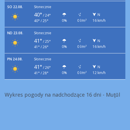
SO 22.08.
Słonecznie
40°
N
/
24°
0%
0 l/m²
16 km/h
40° / 25°
ND 23.08.
Słonecznie
41°
N
/
25°
0%
0 l/m²
16 km/h
41° / 26°
PN 24.08.
Słonecznie
41°
N
/
26°
0%
0 l/m²
12 km/h
41° / 28°
Wykres pogody na nadchodzące 16 dni - Muţūl