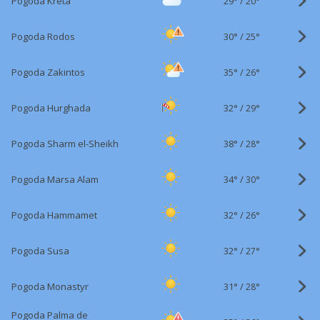
29°
/
Pogoda Kreta
20°
30°
/
Pogoda Rodos
25°
35°
/
Pogoda Zakintos
26°
32°
/
Pogoda Hurghada
29°
38°
/
Pogoda Sharm el-Sheikh
28°
34°
/
Pogoda Marsa Alam
30°
32°
/
Pogoda Hammamet
26°
32°
/
Pogoda Susa
27°
31°
/
Pogoda Monastyr
28°
Pogoda Palma de