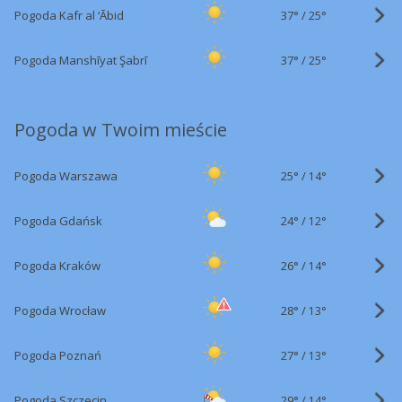
37°
/
Pogoda Kafr al ‘Ābid
25°
37°
/
Pogoda Manshīyat Şabrī
25°
Pogoda w Twoim mieście
25°
/
Pogoda Warszawa
14°
24°
/
Pogoda Gdańsk
12°
26°
/
Pogoda Kraków
14°
28°
/
Pogoda Wrocław
13°
27°
/
Pogoda Poznań
13°
29°
/
Pogoda Szczecin
14°