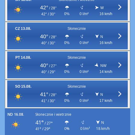
42°
W
/
28°
0%
0 l/m²
16 km/h
42° / 30°
CZ 13.08.
Słonecznie
40°
N
/
28°
0%
0 l/m²
16 km/h
40° / 30°
PT 14.08.
Słonecznie
40°
NW
/
27°
0%
0 l/m²
14 km/h
40° / 29°
SO 15.08.
Słonecznie
41°
N
/
28°
0%
0 l/m²
17 km/h
41° / 30°
ND 16.08.
Słonecznie i wietrznie
41°
N
/
27°
0%
0 l/m²
18 km/h
41° / 29°