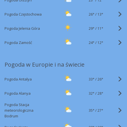
Pogoda Olsztyn
12°
26°
/
Pogoda Częstochowa
13°
29°
/
Pogoda Jelenia Góra
11°
24°
/
Pogoda Zamość
12°
Pogoda w Europie i na świecie
33°
/
Pogoda Antalya
26°
32°
/
Pogoda Alanya
28°
Pogoda Stacja
35°
/
meteorologiczna
27°
Bodrum