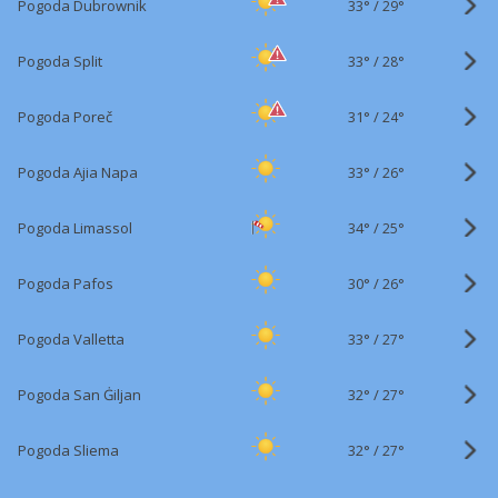
33°
/
Pogoda Dubrownik
29°
33°
/
Pogoda Split
28°
31°
/
Pogoda Poreč
24°
33°
/
Pogoda Ajia Napa
26°
34°
/
Pogoda Limassol
25°
30°
/
Pogoda Pafos
26°
33°
/
Pogoda Valletta
27°
32°
/
Pogoda San Ġiljan
27°
32°
/
Pogoda Sliema
27°