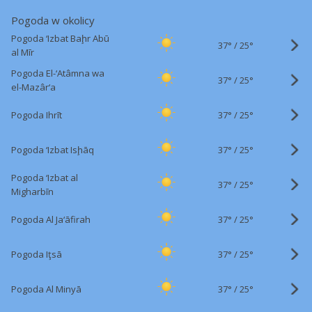
Pogoda w okolicy
Pogoda ‘Izbat Baḩr Abū
37°
/
25°
al Mīr
Pogoda El-‘Atâmna wa
37°
/
25°
el-Mazâr‘a
37°
/
Pogoda Ihrīt
25°
37°
/
Pogoda ‘Izbat Isḩāq
25°
Pogoda ‘Izbat al
37°
/
25°
Migharbīn
37°
/
Pogoda Al Ja‘āfirah
25°
37°
/
Pogoda Iţsā
25°
37°
/
Pogoda Al Minyā
25°