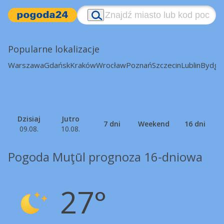
Popularne lokalizacje
Warszawa
Gdańsk
Kraków
Wrocław
Poznań
Szczecin
Lublin
Bydgo
Dzisiaj
Jutro
7 dni
Weekend
16 dni
09.08.
10.08.
Pogoda Muţūl prognoza 16-dniowa
27°