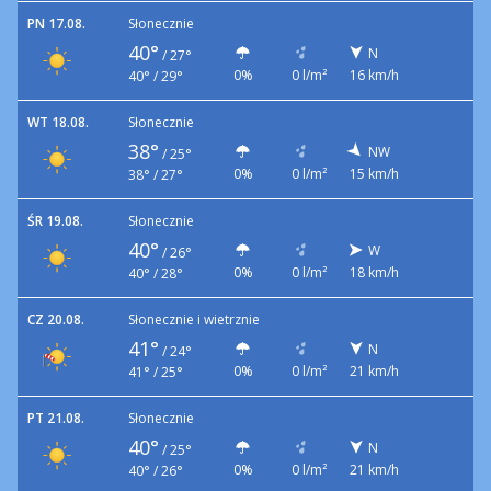
PN 17.08.
Słonecznie
40°
N
/
27°
0%
0 l/m²
16 km/h
40° / 29°
WT 18.08.
Słonecznie
38°
NW
/
25°
0%
0 l/m²
15 km/h
38° / 27°
ŚR 19.08.
Słonecznie
40°
W
/
26°
0%
0 l/m²
18 km/h
40° / 28°
CZ 20.08.
Słonecznie i wietrznie
41°
N
/
24°
0%
0 l/m²
21 km/h
41° / 25°
PT 21.08.
Słonecznie
40°
N
/
25°
0%
0 l/m²
21 km/h
40° / 26°