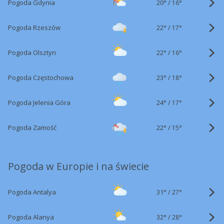
20°
/
Pogoda Gdynia
16°
22°
/
Pogoda Rzeszów
17°
22°
/
Pogoda Olsztyn
16°
23°
/
Pogoda Częstochowa
18°
24°
/
Pogoda Jelenia Góra
17°
22°
/
Pogoda Zamość
15°
Pogoda w Europie i na świecie
31°
/
Pogoda Antalya
27°
32°
/
Pogoda Alanya
28°