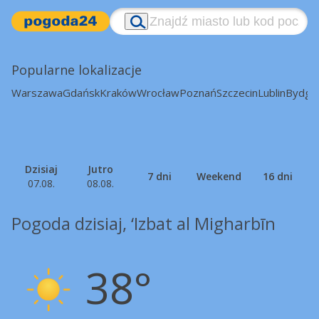
Popularne lokalizacje
Warszawa
Gdańsk
Kraków
Wrocław
Poznań
Szczecin
Lublin
Bydgo
Dzisiaj
Jutro
7 dni
Weekend
16 dni
07.08.
08.08.
Pogoda dzisiaj, ‘Izbat al Migharbīn
38°