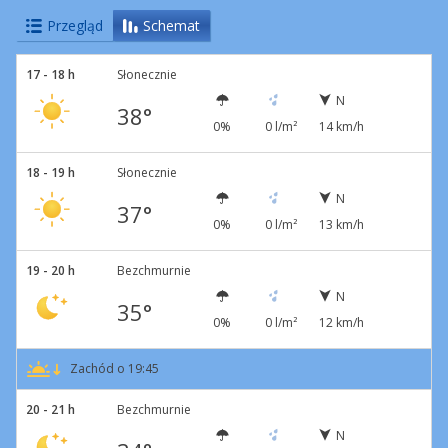
Przegląd
Schemat
17 - 18 h
Słonecznie
N
38°
0%
0 l/m²
14 km/h
18 - 19 h
Słonecznie
N
37°
0%
0 l/m²
13 km/h
19 - 20 h
Bezchmurnie
N
35°
0%
0 l/m²
12 km/h
Zachód o 19:45
20 - 21 h
Bezchmurnie
N