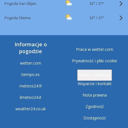
32°
/
Pogoda San Ġiljan
27°
32°
/
Pogoda Sliema
27°
Informacje o
Praca w wetter.com
pogodzie
Prywatność i pliki cookie
wetter.com
tiempo.es
Otwórz ustawienia
Wsparcie i kontakt
meteos24.fr
Nota prawna
ilmeteo24.it
Zgodność
weather24.co.uk
Dostępność