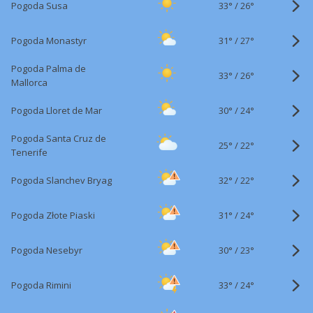
33°
/
Pogoda Susa
26°
31°
/
Pogoda Monastyr
27°
Pogoda Palma de
33°
/
26°
Mallorca
30°
/
Pogoda Lloret de Mar
24°
Pogoda Santa Cruz de
25°
/
22°
Tenerife
32°
/
Pogoda Slanchev Bryag
22°
31°
/
Pogoda Złote Piaski
24°
30°
/
Pogoda Nesebyr
23°
33°
/
Pogoda Rimini
24°