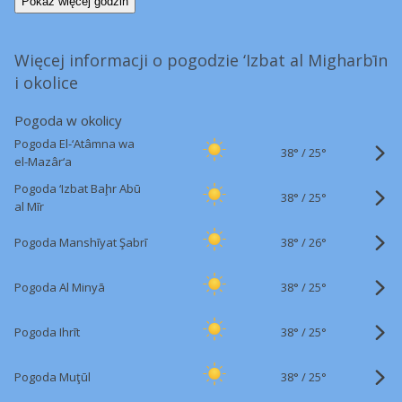
Pokaż więcej godzin
Więcej informacji o pogodzie ‘Izbat al Migharbīn
i okolice
Pogoda w okolicy
Pogoda El-‘Atâmna wa
38°
/
25°
el-Mazâr‘a
Pogoda ‘Izbat Baḩr Abū
38°
/
25°
al Mīr
38°
/
Pogoda Manshīyat Şabrī
26°
38°
/
Pogoda Al Minyā
25°
38°
/
Pogoda Ihrīt
25°
38°
/
Pogoda Muţūl
25°