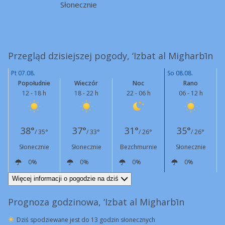
Słonecznie
Przegląd dzisiejszej pogody, ‘Izbat al Migharbīn
Pt 07.08.
So 08.08.
Popołudnie
Wieczór
Noc
Rano
12 - 18 h
18 - 22 h
22 - 06 h
06 - 12 h
38°
37°
31°
35°
/ 35°
/ 33°
/ 26°
/ 26°
Słonecznie
Słonecznie
Bezchmurnie
Słonecznie
0%
0%
0%
0%
N
12 km/h
N
13 km/h
N
17 km/h
N
14 km/h
Więcej informacji o pogodzie na dziś
Prognoza godzinowa, ‘Izbat al Migharbīn
Dziś spodziewane jest do 13 godzin słonecznych