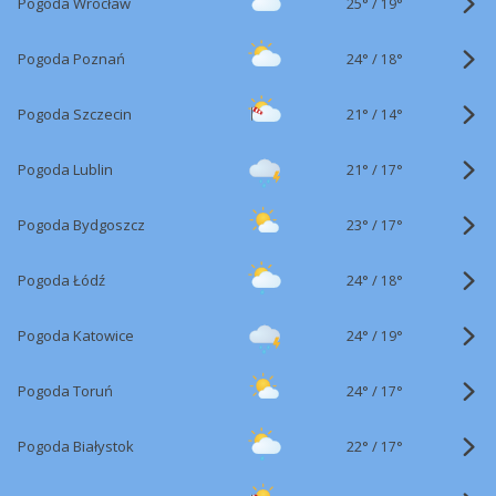
25°
/
Pogoda Wrocław
19°
24°
/
Pogoda Poznań
18°
21°
/
Pogoda Szczecin
14°
21°
/
Pogoda Lublin
17°
23°
/
Pogoda Bydgoszcz
17°
24°
/
Pogoda Łódź
18°
24°
/
Pogoda Katowice
19°
24°
/
Pogoda Toruń
17°
22°
/
Pogoda Białystok
17°