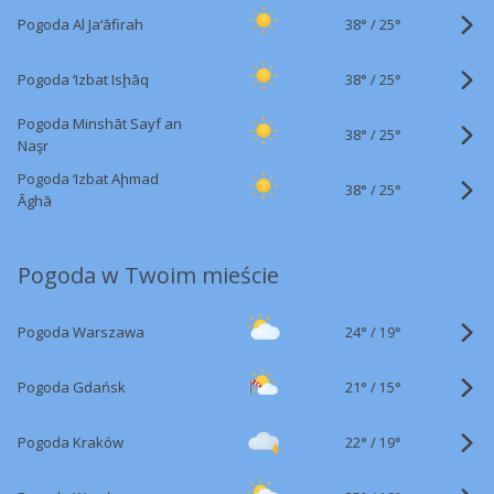
38°
/
Pogoda Al Ja‘āfirah
25°
38°
/
Pogoda ‘Izbat Isḩāq
25°
Pogoda Minshāt Sayf an
38°
/
25°
Naşr
Pogoda ‘Izbat Aḩmad
38°
/
25°
Āghā
Pogoda w Twoim mieście
24°
/
Pogoda Warszawa
19°
21°
/
Pogoda Gdańsk
15°
22°
/
Pogoda Kraków
19°