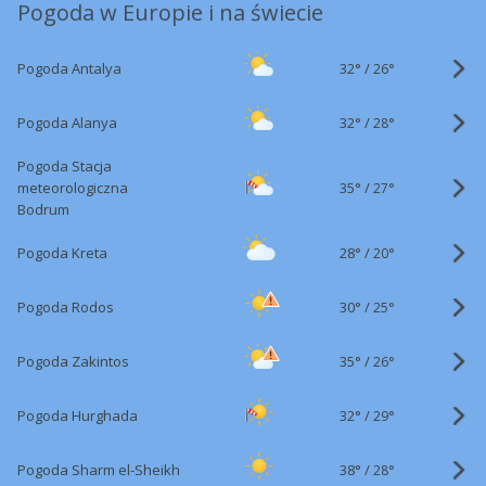
Pogoda w Europie i na świecie
32°
/
Pogoda Antalya
26°
32°
/
Pogoda Alanya
28°
Pogoda Stacja
35°
/
meteorologiczna
27°
Bodrum
28°
/
Pogoda Kreta
20°
30°
/
Pogoda Rodos
25°
35°
/
Pogoda Zakintos
26°
32°
/
Pogoda Hurghada
29°
38°
/
Pogoda Sharm el-Sheikh
28°