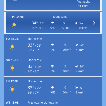
Podmuchy
41 km/h
PT 14.08.
Słonecznie
34°
SW
/
28°
0%
0 l/m²
9 km/h
37° / 30°
SO 15.08.
Słonecznie
33°
SW
/
28°
0%
0 l/m²
8 km/h
36° / 30°
ND 16.08.
Słonecznie
33°
SW
/
28°
0%
0 l/m²
9 km/h
36° / 30°
PN 17.08.
Słonecznie
33°
W
/
25°
10%
0 l/m²
8 km/h
36° / 27°
WT 18.08.
Przeważnie słonecznie