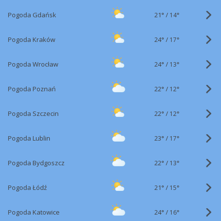
21°
/
Pogoda Gdańsk
14°
24°
/
Pogoda Kraków
17°
24°
/
Pogoda Wrocław
13°
22°
/
Pogoda Poznań
12°
22°
/
Pogoda Szczecin
12°
23°
/
Pogoda Lublin
17°
22°
/
Pogoda Bydgoszcz
13°
21°
/
Pogoda Łódź
15°
24°
/
Pogoda Katowice
16°