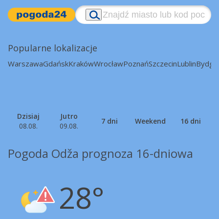
Popularne lokalizacje
Warszawa
Gdańsk
Kraków
Wrocław
Poznań
Szczecin
Lublin
Bydgo
Dzisiaj
Jutro
7 dni
Weekend
16 dni
08.08.
09.08.
Pogoda Odža prognoza 16-dniowa
28°