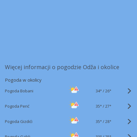
Więcej informacji o pogodzie Odža i okolice
Pogoda w okolicy
34°
/
Pogoda Bobani
26°
35°
/
Pogoda Perić
27°
35°
/
Pogoda Gizdići
28°
33°
/
Pogoda Galići
25°