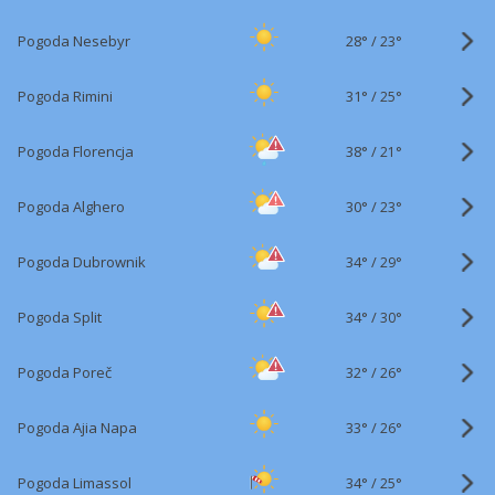
28°
/
Pogoda Nesebyr
23°
31°
/
Pogoda Rimini
25°
38°
/
Pogoda Florencja
21°
30°
/
Pogoda Alghero
23°
34°
/
Pogoda Dubrownik
29°
34°
/
Pogoda Split
30°
32°
/
Pogoda Poreč
26°
33°
/
Pogoda Ajia Napa
26°
34°
/
Pogoda Limassol
25°