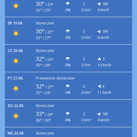
30°
SW
/
24°
0%
0 l/m²
9 km/h
33° / 25°
ŚR 19.08.
Słonecznie
30°
SW
/
25°
0%
0 l/m²
8 km/h
33° / 27°
CZ 20.08.
Słonecznie
32°
S
/
26°
0%
0 l/m²
10 km/h
35° / 28°
PT 21.08.
Przeważnie słonecznie
32°
E
/
27°
0%
0 l/m²
11 km/h
35° / 29°
SO 22.08.
Słonecznie
33°
SW
/
28°
0%
0 l/m²
9 km/h
36° / 30°
ND 23.08.
Słonecznie