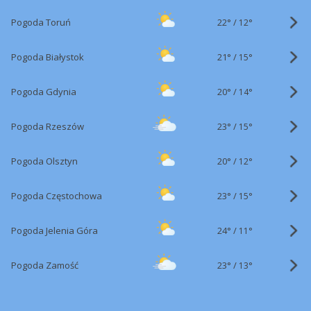
22°
/
Pogoda Toruń
12°
21°
/
Pogoda Białystok
15°
20°
/
Pogoda Gdynia
14°
23°
/
Pogoda Rzeszów
15°
20°
/
Pogoda Olsztyn
12°
23°
/
Pogoda Częstochowa
15°
24°
/
Pogoda Jelenia Góra
11°
23°
/
Pogoda Zamość
13°