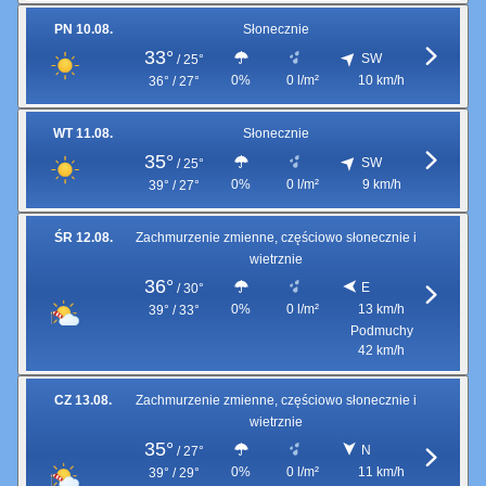
PN 10.08.
Słonecznie
33°
SW
/
25°
0%
0 l/m²
10 km/h
36° / 27°
WT 11.08.
Słonecznie
35°
SW
/
25°
0%
0 l/m²
9 km/h
39° / 27°
ŚR 12.08.
Zachmurzenie zmienne, częściowo słonecznie i
wietrznie
36°
E
/
30°
0%
0 l/m²
13 km/h
39° / 33°
Podmuchy
42 km/h
CZ 13.08.
Zachmurzenie zmienne, częściowo słonecznie i
wietrznie
35°
N
/
27°
0%
0 l/m²
11 km/h
39° / 29°