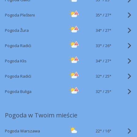
35°
/
Pogoda Plešteni
27°
34°
/
Pogoda Žura
27°
33°
/
Pogoda Radići
26°
34°
/
Pogoda Klis
27°
32°
/
Pogoda Radići
25°
32°
/
Pogoda Buliga
25°
Pogoda w Twoim mieście
22°
/
Pogoda Warszawa
16°