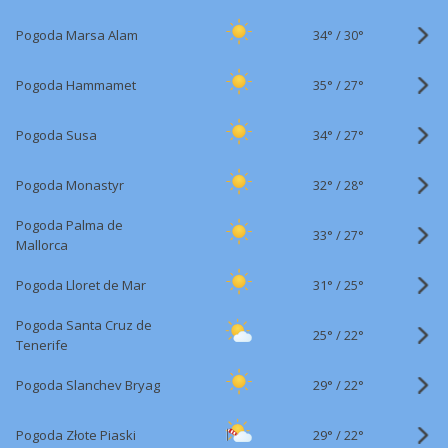
34°
/
Pogoda Marsa Alam
30°
35°
/
Pogoda Hammamet
27°
34°
/
Pogoda Susa
27°
32°
/
Pogoda Monastyr
28°
Pogoda Palma de
33°
/
27°
Mallorca
31°
/
Pogoda Lloret de Mar
25°
Pogoda Santa Cruz de
25°
/
22°
Tenerife
29°
/
Pogoda Slanchev Bryag
22°
29°
/
Pogoda Złote Piaski
22°