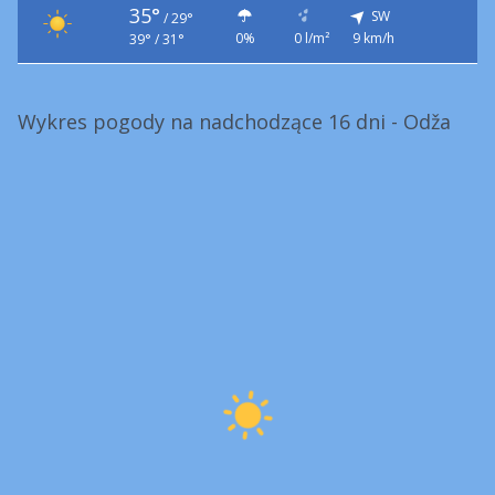
35°
SW
/
29°
0%
0 l/m²
9 km/h
39° / 31°
Wykres pogody na nadchodzące 16 dni - Odža