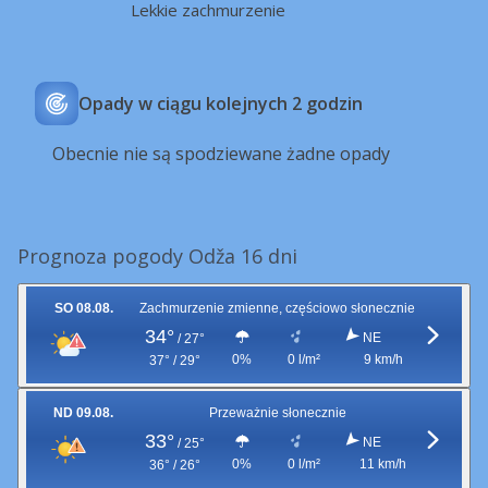
Lekkie zachmurzenie
Opady w ciągu kolejnych 2 godzin
Obecnie nie są spodziewane żadne opady
Prognoza pogody Odža 16 dni
SO 08.08.
Zachmurzenie zmienne, częściowo słonecznie
34°
NE
/
27°
0%
0 l/m²
9 km/h
37° / 29°
ND 09.08.
Przeważnie słonecznie
33°
NE
/
25°
0%
0 l/m²
11 km/h
36° / 26°