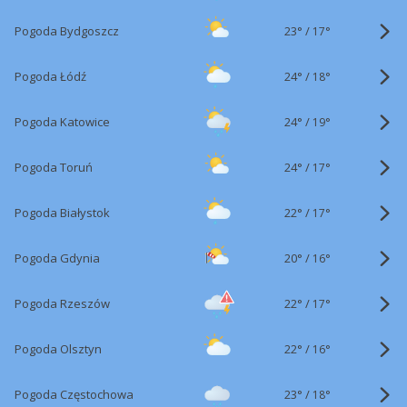
23°
/
Pogoda Bydgoszcz
17°
24°
/
Pogoda Łódź
18°
24°
/
Pogoda Katowice
19°
24°
/
Pogoda Toruń
17°
22°
/
Pogoda Białystok
17°
20°
/
Pogoda Gdynia
16°
22°
/
Pogoda Rzeszów
17°
22°
/
Pogoda Olsztyn
16°
23°
/
Pogoda Częstochowa
18°