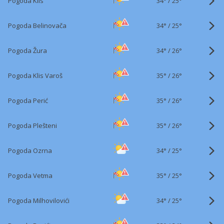
34°
/
Pogoda Klis
25°
34°
/
Pogoda Belinovača
25°
34°
/
Pogoda Žura
26°
35°
/
Pogoda Klis Varoš
26°
35°
/
Pogoda Perić
26°
35°
/
Pogoda Plešteni
26°
34°
/
Pogoda Ozrna
25°
35°
/
Pogoda Vetma
25°
34°
/
Pogoda Milhovilovići
25°