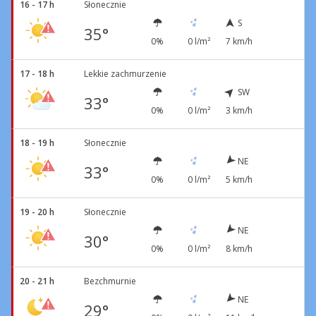
16 - 17 h
Słonecznie
S
35°
0%
0 l/m²
7 km/h
17 - 18 h
Lekkie zachmurzenie
SW
33°
0%
0 l/m²
3 km/h
18 - 19 h
Słonecznie
NE
33°
0%
0 l/m²
5 km/h
19 - 20 h
Słonecznie
NE
30°
0%
0 l/m²
8 km/h
20 - 21 h
Bezchmurnie
NE
29°