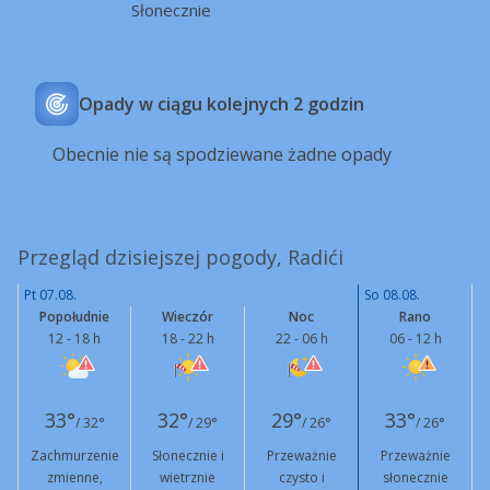
Słonecznie
Opady w ciągu kolejnych 2 godzin
Obecnie nie są spodziewane żadne opady
Przegląd dzisiejszej pogody, Radići
Pt 07.08.
So 08.08.
Popołudnie
Wieczór
Noc
Rano
12 - 18 h
18 - 22 h
22 - 06 h
06 - 12 h
33°
32°
29°
33°
/ 32°
/ 29°
/ 26°
/ 26°
Zachmurzenie
Słonecznie i
Przeważnie
Przeważnie
zmienne,
wietrznie
czysto i
słonecznie