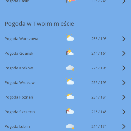
33°
/
Pogoda Basići
24°
Pogoda w Twoim mieście
25°
/
Pogoda Warszawa
19°
21°
/
Pogoda Gdańsk
16°
22°
/
Pogoda Kraków
19°
25°
/
Pogoda Wrocław
19°
23°
/
Pogoda Poznań
18°
21°
/
Pogoda Szczecin
14°
21°
/
Pogoda Lublin
17°