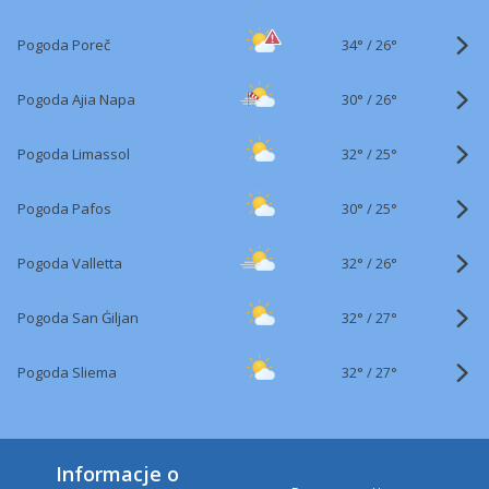
34°
/
Pogoda Poreč
26°
30°
/
Pogoda Ajia Napa
26°
32°
/
Pogoda Limassol
25°
30°
/
Pogoda Pafos
25°
32°
/
Pogoda Valletta
26°
32°
/
Pogoda San Ġiljan
27°
32°
/
Pogoda Sliema
27°
Informacje o