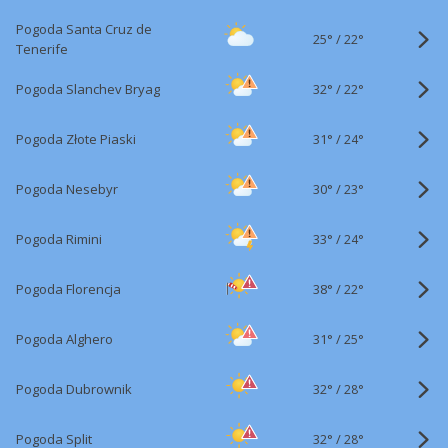
Pogoda Santa Cruz de
25°
/
22°
Tenerife
32°
/
Pogoda Slanchev Bryag
22°
31°
/
Pogoda Złote Piaski
24°
30°
/
Pogoda Nesebyr
23°
33°
/
Pogoda Rimini
24°
38°
/
Pogoda Florencja
22°
31°
/
Pogoda Alghero
25°
32°
/
Pogoda Dubrownik
28°
32°
/
Pogoda Split
28°