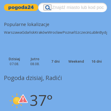
Popularne lokalizacje
Warszawa
Gdańsk
Kraków
Wrocław
Poznań
Szczecin
Lublin
Bydgo
Dzisiaj
Jutro
7 dni
Weekend
16 dni
07.08.
08.08.
Pogoda dzisiaj, Radići
37°