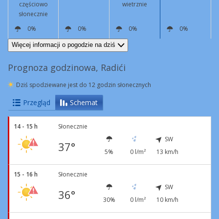
częściowo
wietrznie
słonecznie
0%
0%
0%
0%
SW
10 km/h
NE
10 km/h
Podmuchy
42 km/h
NE
12 km/h
Podmuchy
46 km/h
NE
10 km/h
Więcej informacji o pogodzie na dziś
Prognoza godzinowa, Radići
Dziś spodziewane jest do 12 godzin słonecznych
Przegląd
Schemat
14 - 15 h
Słonecznie
SW
37°
5%
0 l/m²
13 km/h
15 - 16 h
Słonecznie
SW
36°
30%
0 l/m²
10 km/h