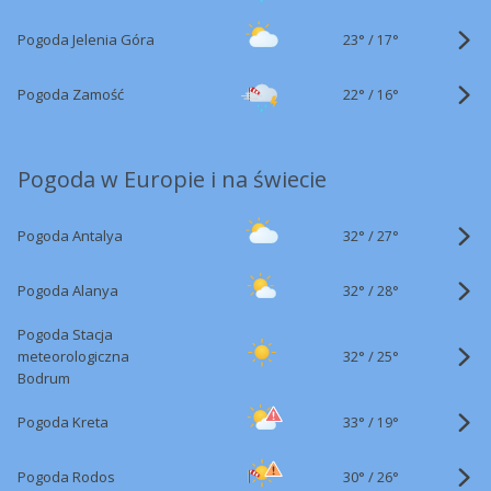
23°
/
Pogoda Jelenia Góra
17°
22°
/
Pogoda Zamość
16°
Pogoda w Europie i na świecie
32°
/
Pogoda Antalya
27°
32°
/
Pogoda Alanya
28°
Pogoda Stacja
32°
/
meteorologiczna
25°
Bodrum
33°
/
Pogoda Kreta
19°
30°
/
Pogoda Rodos
26°