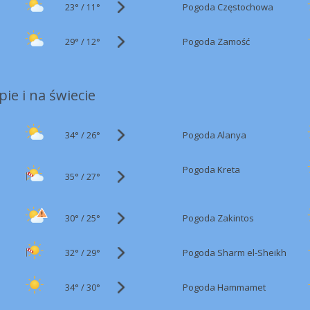
23°
/
Pogoda Częstochowa
11°
29°
/
Pogoda Zamość
12°
ie i na świecie
34°
/
Pogoda Alanya
26°
Pogoda Kreta
35°
/
27°
30°
/
Pogoda Zakintos
25°
32°
/
Pogoda Sharm el-Sheikh
29°
34°
/
Pogoda Hammamet
30°