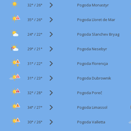
32°
/
Pogoda Monastyr
26°
35°
/
Pogoda Lloret de Mar
26°
24°
/
Pogoda Slanchev Bryag
22°
29°
/
Pogoda Nesebyr
21°
31°
/
Pogoda Florencja
22°
31°
/
Pogoda Dubrownik
23°
32°
/
Pogoda Poreč
28°
34°
/
Pogoda Limassol
27°
30°
/
Pogoda Valletta
26°