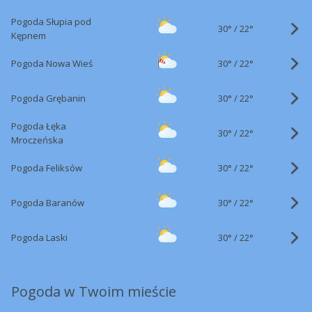
Pogoda Słupia pod
30°
/
22°
Kępnem
30°
/
Pogoda Nowa Wieś
22°
30°
/
Pogoda Grębanin
22°
Pogoda Łęka
30°
/
22°
Mroczeńska
30°
/
Pogoda Feliksów
22°
30°
/
Pogoda Baranów
22°
30°
/
Pogoda Laski
22°
Pogoda w Twoim mieście