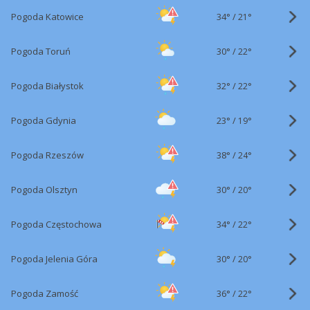
34°
/
Pogoda Katowice
21°
30°
/
Pogoda Toruń
22°
32°
/
Pogoda Białystok
22°
23°
/
Pogoda Gdynia
19°
38°
/
Pogoda Rzeszów
24°
30°
/
Pogoda Olsztyn
20°
34°
/
Pogoda Częstochowa
22°
30°
/
Pogoda Jelenia Góra
20°
36°
/
Pogoda Zamość
22°