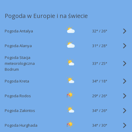
Pogoda w Europie i na świecie
32°
/
Pogoda Antalya
26°
31°
/
Pogoda Alanya
28°
Pogoda Stacja
33°
/
meteorologiczna
25°
Bodrum
34°
/
Pogoda Kreta
18°
29°
/
Pogoda Rodos
26°
34°
/
Pogoda Zakintos
26°
34°
/
Pogoda Hurghada
30°