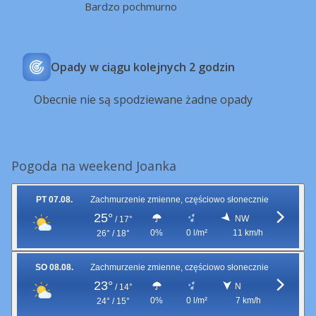
Bardzo pochmurno
Opady w ciągu kolejnych 2 godzin
Obecnie nie są spodziewane żadne opady
Pogoda na weekend Joanka
PT 07.08.
Zachmurzenie zmienne, częściowo słonecznie
25°
NW
/
17°
0%
0 l/m²
11 km/h
26° / 18°
SO 08.08.
Zachmurzenie zmienne, częściowo słonecznie
23°
N
/
14°
0%
0 l/m²
7 km/h
24° / 15°