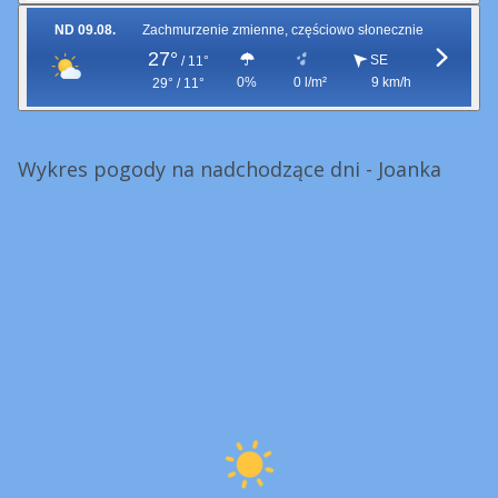
ND 09.08.
Zachmurzenie zmienne, częściowo słonecznie
27°
SE
/
11°
0%
0 l/m²
9 km/h
29° / 11°
Wykres pogody na nadchodzące dni - Joanka