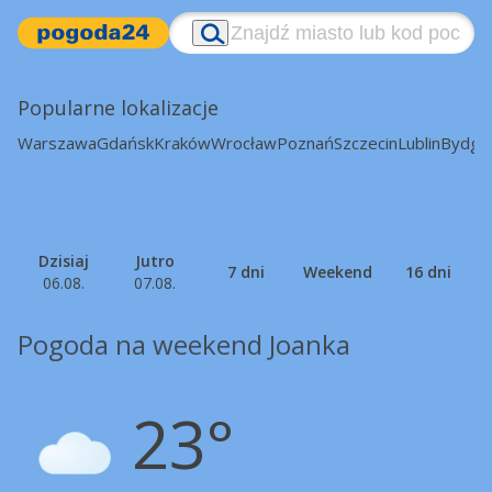
Popularne lokalizacje
Warszawa
Gdańsk
Kraków
Wrocław
Poznań
Szczecin
Lublin
Bydgo
Dzisiaj
Jutro
7 dni
Weekend
16 dni
06.08.
07.08.
Pogoda na weekend Joanka
23°