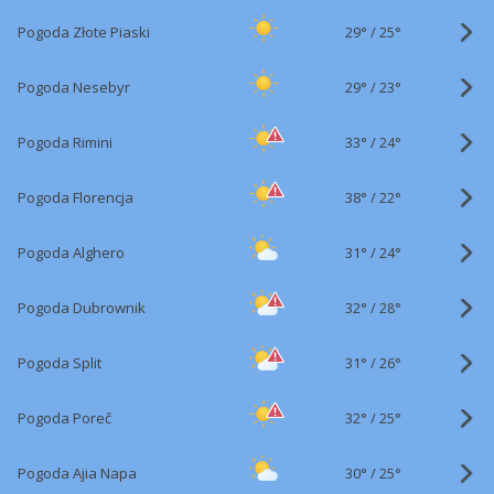
29°
/
Pogoda Złote Piaski
25°
29°
/
Pogoda Nesebyr
23°
33°
/
Pogoda Rimini
24°
38°
/
Pogoda Florencja
22°
31°
/
Pogoda Alghero
24°
32°
/
Pogoda Dubrownik
28°
31°
/
Pogoda Split
26°
32°
/
Pogoda Poreč
25°
30°
/
Pogoda Ajia Napa
25°