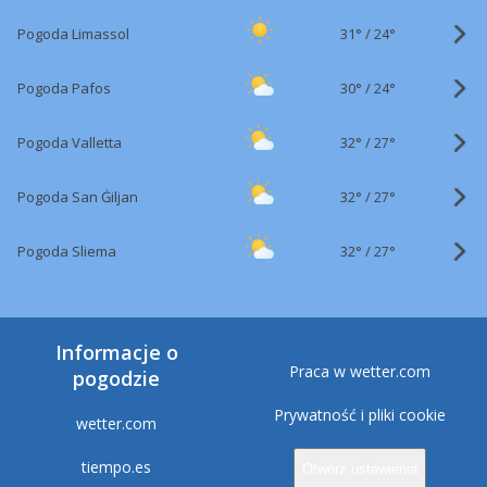
31°
/
Pogoda Limassol
24°
30°
/
Pogoda Pafos
24°
32°
/
Pogoda Valletta
27°
32°
/
Pogoda San Ġiljan
27°
32°
/
Pogoda Sliema
27°
Informacje o
Praca w wetter.com
pogodzie
Prywatność i pliki cookie
wetter.com
tiempo.es
Otwórz ustawienia