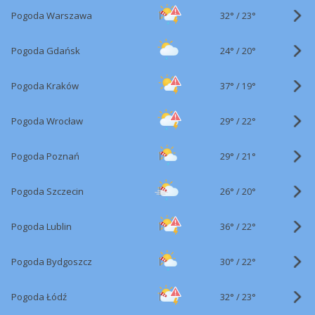
32°
/
Pogoda Warszawa
23°
24°
/
Pogoda Gdańsk
20°
37°
/
Pogoda Kraków
19°
29°
/
Pogoda Wrocław
22°
29°
/
Pogoda Poznań
21°
26°
/
Pogoda Szczecin
20°
36°
/
Pogoda Lublin
22°
30°
/
Pogoda Bydgoszcz
22°
32°
/
Pogoda Łódź
23°