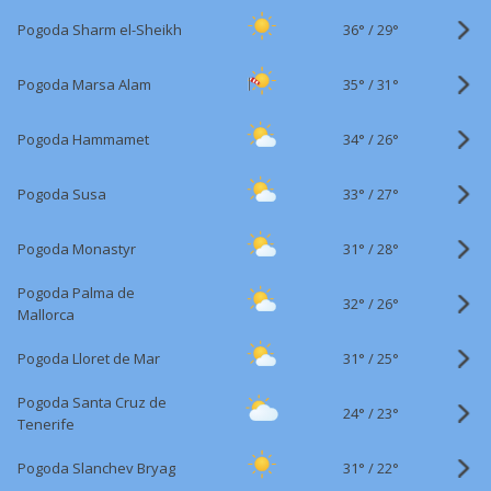
36°
/
Pogoda Sharm el-Sheikh
29°
35°
/
Pogoda Marsa Alam
31°
34°
/
Pogoda Hammamet
26°
33°
/
Pogoda Susa
27°
31°
/
Pogoda Monastyr
28°
Pogoda Palma de
32°
/
26°
Mallorca
31°
/
Pogoda Lloret de Mar
25°
Pogoda Santa Cruz de
24°
/
23°
Tenerife
31°
/
Pogoda Slanchev Bryag
22°