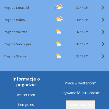
32°
/
Pogoda Limassol
25°
30°
/
Pogoda Pafos
25°
32°
/
Pogoda Valletta
27°
32°
/
Pogoda San Ġiljan
27°
32°
/
Pogoda Sliema
27°
Informacje o
Praca w wetter.com
pogodzie
Prywatność i pliki cookie
wetter.com
tiempo.es
Otwórz ustawienia