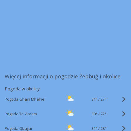
Więcej informacji o pogodzie Żebbuġ i okolice
Pogoda w okolicy
31°
/
Pogoda Għajn Mhelhel
27°
30°
/
Pogoda Ta’ Abram
27°
31°
/
Pogoda Qbajjar
28°