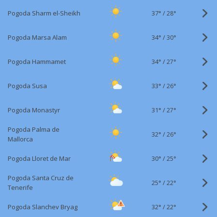
37°
/
Pogoda Sharm el-Sheikh
28°
34°
/
Pogoda Marsa Alam
30°
34°
/
Pogoda Hammamet
27°
33°
/
Pogoda Susa
26°
31°
/
Pogoda Monastyr
27°
Pogoda Palma de
32°
/
26°
Mallorca
30°
/
Pogoda Lloret de Mar
25°
Pogoda Santa Cruz de
25°
/
22°
Tenerife
32°
/
Pogoda Slanchev Bryag
22°