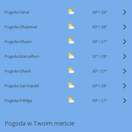
30°
/
Pogoda Fanal
28°
30°
/
Pogoda Għammar
28°
30°
/
Pogoda Għasri
27°
32°
/
Pogoda Marsalforn
28°
30°
/
Pogoda Għarb
27°
30°
/
Pogoda San Katald
28°
30°
/
Pogoda Il-Wilġa
27°
Pogoda w Twoim mieście