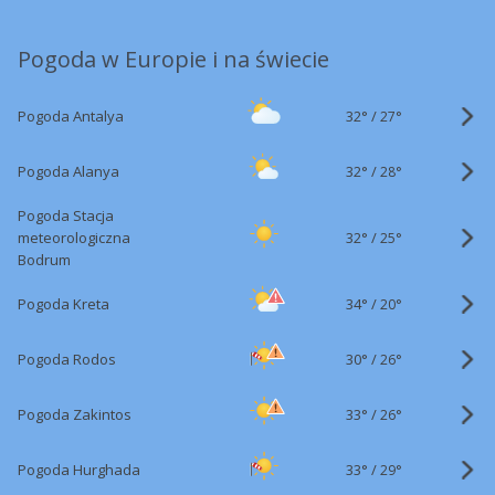
Pogoda w Europie i na świecie
32°
/
Pogoda Antalya
27°
32°
/
Pogoda Alanya
28°
Pogoda Stacja
32°
/
meteorologiczna
25°
Bodrum
34°
/
Pogoda Kreta
20°
30°
/
Pogoda Rodos
26°
33°
/
Pogoda Zakintos
26°
33°
/
Pogoda Hurghada
29°