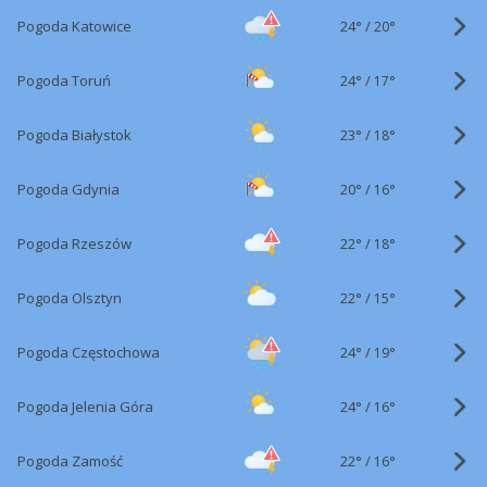
24°
/
Pogoda Katowice
20°
24°
/
Pogoda Toruń
17°
23°
/
Pogoda Białystok
18°
20°
/
Pogoda Gdynia
16°
22°
/
Pogoda Rzeszów
18°
22°
/
Pogoda Olsztyn
15°
24°
/
Pogoda Częstochowa
19°
24°
/
Pogoda Jelenia Góra
16°
22°
/
Pogoda Zamość
16°