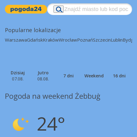
Popularne lokalizacje
Warszawa
Gdańsk
Kraków
Wrocław
Poznań
Szczecin
Lublin
Bydgo
Dzisiaj
Jutro
7 dni
Weekend
16 dni
07.08.
08.08.
Pogoda na weekend Żebbuġ
24°