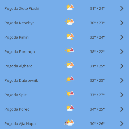
31°
/
Pogoda Złote Piaski
24°
30°
/
Pogoda Nesebyr
23°
32°
/
Pogoda Rimini
24°
38°
/
Pogoda Florencja
22°
31°
/
Pogoda Alghero
25°
32°
/
Pogoda Dubrownik
28°
33°
/
Pogoda Split
27°
34°
/
Pogoda Poreč
25°
30°
/
Pogoda Ajia Napa
26°