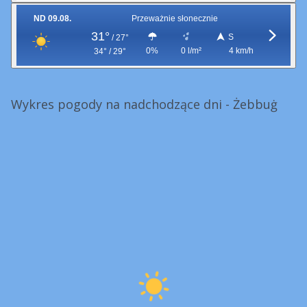
ND 09.08.
Przeważnie słonecznie
31°
S
/
27°
0%
0 l/m²
4 km/h
34° / 29°
Wykres pogody na nadchodzące dni - Żebbuġ