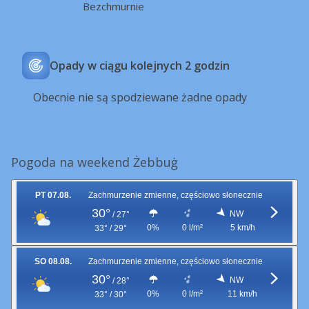
Bezchmurnie
Opady w ciągu kolejnych 2 godzin
Obecnie nie są spodziewane żadne opady
Pogoda na weekend Żebbuġ
PT 07.08.
Zachmurzenie zmienne, częściowo słonecznie
30°
NW
/
27°
0%
0 l/m²
5 km/h
33° / 29°
SO 08.08.
Zachmurzenie zmienne, częściowo słonecznie
30°
NW
/
28°
0%
0 l/m²
11 km/h
33° / 30°