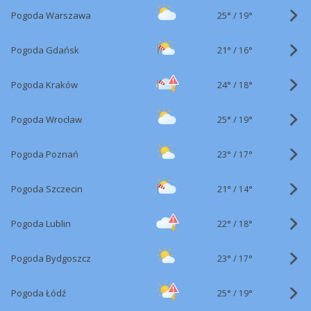
25°
/
Pogoda Warszawa
19°
21°
/
Pogoda Gdańsk
16°
24°
/
Pogoda Kraków
18°
25°
/
Pogoda Wrocław
19°
23°
/
Pogoda Poznań
17°
21°
/
Pogoda Szczecin
14°
22°
/
Pogoda Lublin
18°
23°
/
Pogoda Bydgoszcz
17°
25°
/
Pogoda Łódź
19°