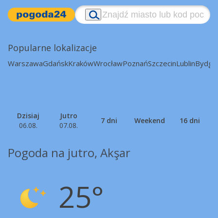
Popularne lokalizacje
Warszawa
Gdańsk
Kraków
Wrocław
Poznań
Szczecin
Lublin
Bydgo
Dzisiaj
Jutro
7 dni
Weekend
16 dni
06.08.
07.08.
Pogoda na jutro, Akşar
25°