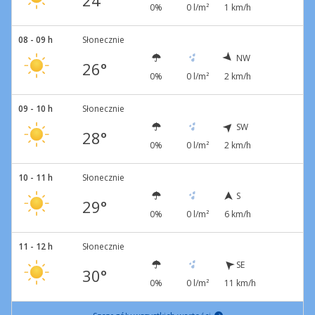
24°
0%
0 l/m²
1 km/h
08 - 09 h
Słonecznie
NW
26°
0%
0 l/m²
2 km/h
09 - 10 h
Słonecznie
SW
28°
0%
0 l/m²
2 km/h
10 - 11 h
Słonecznie
S
29°
0%
0 l/m²
6 km/h
11 - 12 h
Słonecznie
SE
30°
0%
0 l/m²
11 km/h