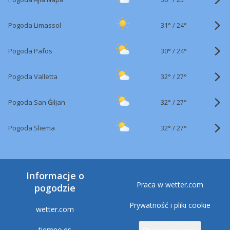
31°
/
Pogoda Limassol
24°
30°
/
Pogoda Pafos
24°
32°
/
Pogoda Valletta
27°
32°
/
Pogoda San Ġiljan
27°
32°
/
Pogoda Sliema
27°
Informacje o
Praca w wetter.com
pogodzie
Prywatność i pliki cookie
wetter.com
tiempo.es