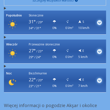
Szczegóły wszystkich wartości
Popołudnie
Słonecznie
31°
S
/
29°
0%
0 l/m²
10 km/h
34° / 31°
Wieczór
Przeważnie słonecznie
27°
E
/
23°
0%
0 l/m²
5 km/h
29° / 24°
Noc
Bezchmurnie
22°
E
/
20°
0%
0 l/m²
7 km/h
23° / 21°
Więcej informacji o pogodzie Akşar i okolice