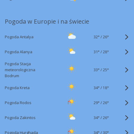
Pogoda w Europie i na świecie
32°
/
Pogoda Antalya
26°
31°
/
Pogoda Alanya
28°
Pogoda Stacja
33°
/
meteorologiczna
25°
Bodrum
34°
/
Pogoda Kreta
18°
29°
/
Pogoda Rodos
26°
34°
/
Pogoda Zakintos
26°
34°
/
Pogoda Hurghada
30°