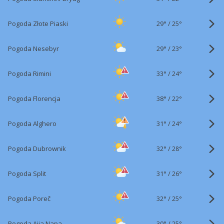
29°
/
Pogoda Złote Piaski
25°
29°
/
Pogoda Nesebyr
23°
33°
/
Pogoda Rimini
24°
38°
/
Pogoda Florencja
22°
31°
/
Pogoda Alghero
24°
32°
/
Pogoda Dubrownik
28°
31°
/
Pogoda Split
26°
32°
/
Pogoda Poreč
25°
30°
/
Pogoda Ajia Napa
25°