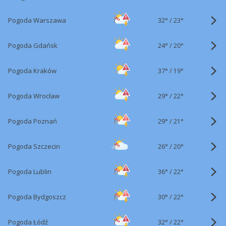
32°
/
Pogoda Warszawa
23°
24°
/
Pogoda Gdańsk
20°
37°
/
Pogoda Kraków
19°
29°
/
Pogoda Wrocław
22°
29°
/
Pogoda Poznań
21°
26°
/
Pogoda Szczecin
20°
36°
/
Pogoda Lublin
22°
30°
/
Pogoda Bydgoszcz
22°
32°
/
Pogoda Łódź
22°