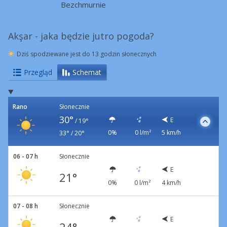
Bezchmurnie
Akşar - jaka będzie jutro pogoda?
Dziś spodziewane jest do 13 godzin słonecznych
Przegląd
Schemat
Rano
Słonecznie
30°
E
/
19°
0%
0 l/m²
5 km/h
33° / 20°
06 - 07 h
Słonecznie
E
21°
0%
0 l/m²
4 km/h
07 - 08 h
Słonecznie
E