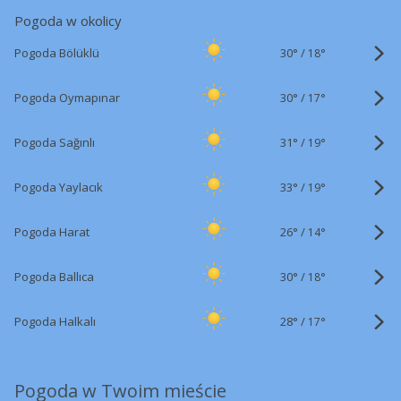
Pogoda w okolicy
30°
/
Pogoda Bölüklü
18°
30°
/
Pogoda Oymapınar
17°
31°
/
Pogoda Sağınlı
19°
33°
/
Pogoda Yaylacık
19°
26°
/
Pogoda Harat
14°
30°
/
Pogoda Ballıca
18°
28°
/
Pogoda Halkalı
17°
Pogoda w Twoim mieście