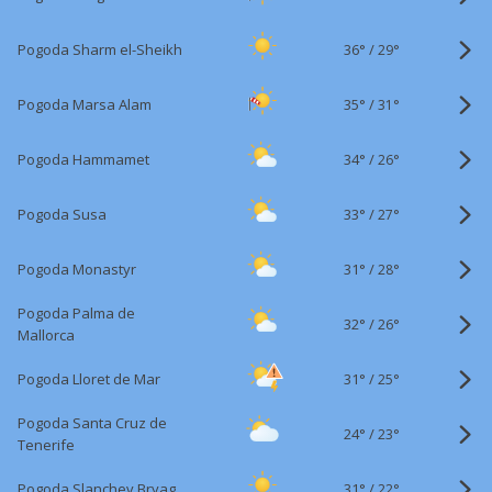
36°
/
Pogoda Sharm el-Sheikh
29°
35°
/
Pogoda Marsa Alam
31°
34°
/
Pogoda Hammamet
26°
33°
/
Pogoda Susa
27°
31°
/
Pogoda Monastyr
28°
Pogoda Palma de
32°
/
26°
Mallorca
31°
/
Pogoda Lloret de Mar
25°
Pogoda Santa Cruz de
24°
/
23°
Tenerife
31°
/
Pogoda Slanchev Bryag
22°