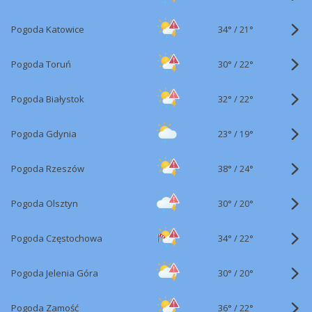
34°
/
Pogoda Katowice
21°
30°
/
Pogoda Toruń
22°
32°
/
Pogoda Białystok
22°
23°
/
Pogoda Gdynia
19°
38°
/
Pogoda Rzeszów
24°
30°
/
Pogoda Olsztyn
20°
34°
/
Pogoda Częstochowa
22°
30°
/
Pogoda Jelenia Góra
20°
36°
/
Pogoda Zamość
22°