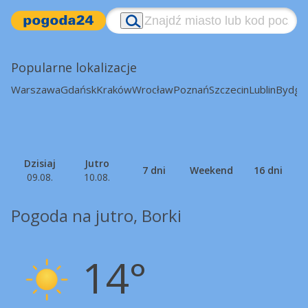
Popularne lokalizacje
Warszawa
Gdańsk
Kraków
Wrocław
Poznań
Szczecin
Lublin
Bydgo
Dzisiaj
Jutro
7 dni
Weekend
16 dni
09.08.
10.08.
Pogoda na jutro, Borki
14°