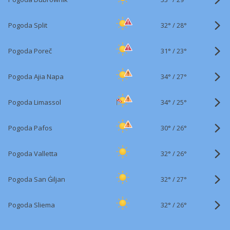
32°
/
Pogoda Split
28°
31°
/
Pogoda Poreč
23°
34°
/
Pogoda Ajia Napa
27°
34°
/
Pogoda Limassol
25°
30°
/
Pogoda Pafos
26°
32°
/
Pogoda Valletta
26°
32°
/
Pogoda San Ġiljan
27°
32°
/
Pogoda Sliema
26°