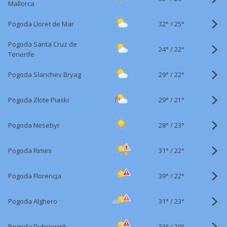
Mallorca
32°
/
Pogoda Lloret de Mar
25°
Pogoda Santa Cruz de
24°
/
22°
Tenerife
29°
/
Pogoda Slanchev Bryag
22°
29°
/
Pogoda Złote Piaski
21°
28°
/
Pogoda Nesebyr
23°
31°
/
Pogoda Rimini
22°
39°
/
Pogoda Florencja
22°
31°
/
Pogoda Alghero
23°
33°
/
Pogoda Dubrownik
29°