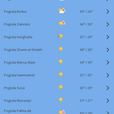
30°
/
Pogoda Rodos
26°
34°
/
Pogoda Zakintos
26°
32°
/
Pogoda Hurghada
29°
38°
/
Pogoda Sharm el-Sheikh
28°
34°
/
Pogoda Marsa Alam
30°
32°
/
Pogoda Hammamet
25°
32°
/
Pogoda Susa
26°
31°
/
Pogoda Monastyr
27°
Pogoda Palma de
35°
/
26°