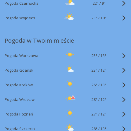
22°
/
Pogoda Czarnucha
9°
23°
/
Pogoda Wojciech
10°
Pogoda w Twoim mieście
25°
/
Pogoda Warszawa
13°
23°
/
Pogoda Gdańsk
12°
26°
/
Pogoda Kraków
13°
28°
/
Pogoda Wrocław
12°
27°
/
Pogoda Poznań
12°
28°
/
Pogoda Szczecin
13°