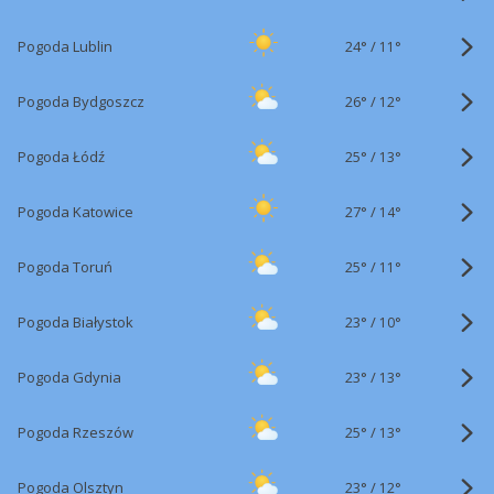
24°
/
Pogoda Lublin
11°
26°
/
Pogoda Bydgoszcz
12°
25°
/
Pogoda Łódź
13°
27°
/
Pogoda Katowice
14°
25°
/
Pogoda Toruń
11°
23°
/
Pogoda Białystok
10°
23°
/
Pogoda Gdynia
13°
25°
/
Pogoda Rzeszów
13°
23°
/
Pogoda Olsztyn
12°