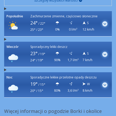
Szczegóły wszystkich wartości
Popołudnie
Zachmurzenie zmienne, częściowo słonecznie
24°
S
/
22°
0%
0 l/m²
12 km/h
25° / 23°
Wieczór
Sporadyczny lekki deszcz
23°
S
/
19°
90%
1,7 l/m²
7 km/h
24° / 19°
Noc
Sporadyczne lekkie przelotne opady deszczu
19°
W
/
15°
80%
3,6 l/m²
8 km/h
20° / 15°
Więcej informacji o pogodzie Borki i okolice