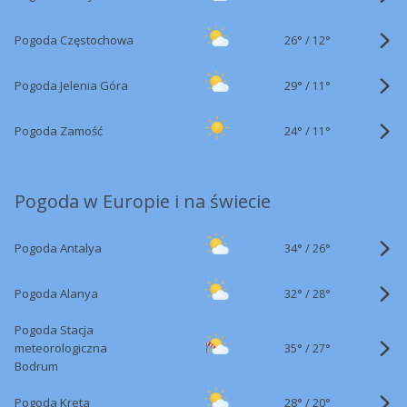
26°
/
Pogoda Częstochowa
12°
29°
/
Pogoda Jelenia Góra
11°
24°
/
Pogoda Zamość
11°
Pogoda w Europie i na świecie
34°
/
Pogoda Antalya
26°
32°
/
Pogoda Alanya
28°
Pogoda Stacja
35°
/
meteorologiczna
27°
Bodrum
28°
/
Pogoda Kreta
20°