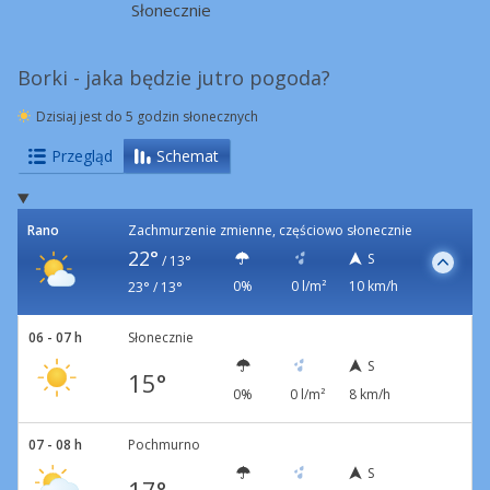
Słonecznie
Borki - jaka będzie jutro pogoda?
Dzisiaj jest do 5 godzin słonecznych
Przegląd
Schemat
Rano
Zachmurzenie zmienne, częściowo słonecznie
22°
S
/
13°
0%
0 l/m²
10 km/h
23° / 13°
06 - 07 h
Słonecznie
S
15°
0%
0 l/m²
8 km/h
07 - 08 h
Pochmurno
S