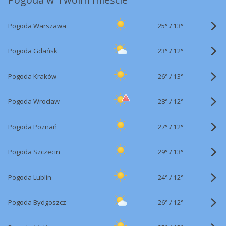
25°
/
Pogoda Warszawa
13°
23°
/
Pogoda Gdańsk
12°
26°
/
Pogoda Kraków
13°
28°
/
Pogoda Wrocław
12°
27°
/
Pogoda Poznań
12°
29°
/
Pogoda Szczecin
13°
24°
/
Pogoda Lublin
12°
26°
/
Pogoda Bydgoszcz
12°