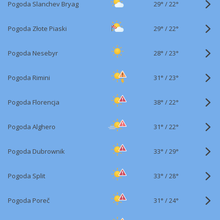
29°
/
Pogoda Slanchev Bryag
22°
29°
/
Pogoda Złote Piaski
22°
28°
/
Pogoda Nesebyr
23°
31°
/
Pogoda Rimini
23°
38°
/
Pogoda Florencja
22°
31°
/
Pogoda Alghero
22°
33°
/
Pogoda Dubrownik
29°
33°
/
Pogoda Split
28°
31°
/
Pogoda Poreč
24°