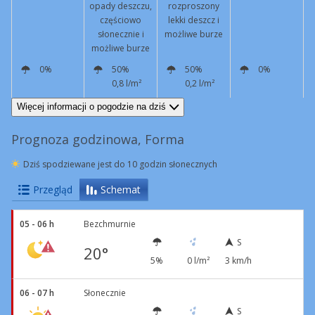
opady deszczu,
rozproszony
częściowo
lekki deszcz i
słonecznie i
możliwe burze
możliwe burze
0%
50%
50%
0%
0,8 l/m²
0,2 l/m²
S
3 km/h
SW
10 km/h
NE
3 km/h
SW
5 km/h
Więcej informacji o pogodzie na dziś
Prognoza godzinowa, Forma
Dziś spodziewane jest do 10 godzin słonecznych
Przegląd
Schemat
05 - 06 h
Bezchmurnie
S
20°
5%
0 l/m²
3 km/h
06 - 07 h
Słonecznie
S