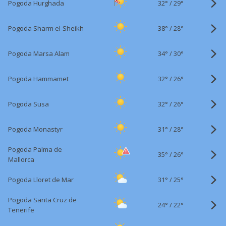
32°
/
Pogoda Hurghada
29°
38°
/
Pogoda Sharm el-Sheikh
28°
34°
/
Pogoda Marsa Alam
30°
32°
/
Pogoda Hammamet
26°
32°
/
Pogoda Susa
26°
31°
/
Pogoda Monastyr
28°
Pogoda Palma de
35°
/
26°
Mallorca
31°
/
Pogoda Lloret de Mar
25°
Pogoda Santa Cruz de
24°
/
22°
Tenerife