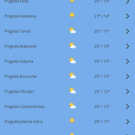
25°
/
Pogoda Łódź
13°
27°
/
Pogoda Katowice
14°
25°
/
Pogoda Toruń
11°
23°
/
Pogoda Białystok
10°
23°
/
Pogoda Gdynia
13°
25°
/
Pogoda Rzeszów
13°
23°
/
Pogoda Olsztyn
12°
26°
/
Pogoda Częstochowa
13°
29°
/
Pogoda Jelenia Góra
11°