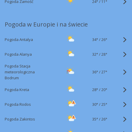
24°
/
Pogoda Zamość
11°
Pogoda w Europie i na świecie
34°
/
Pogoda Antalya
26°
32°
/
Pogoda Alanya
28°
Pogoda Stacja
36°
/
meteorologiczna
27°
Bodrum
28°
/
Pogoda Kreta
20°
30°
/
Pogoda Rodos
25°
35°
/
Pogoda Zakintos
26°