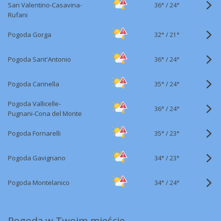
36°
/
San Valentino-Casavina-
24°
Rufani
32°
/
Pogoda Gorga
21°
36°
/
Pogoda Sant'Antonio
24°
35°
/
Pogoda Carinella
24°
Pogoda Vallicelle-
36°
/
24°
Pugnani-Cona del Monte
35°
/
Pogoda Fornarelli
23°
34°
/
Pogoda Gavignano
23°
34°
/
Pogoda Montelanico
24°
Pogoda w Twoim mieście