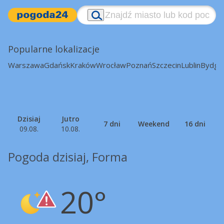
Popularne lokalizacje
Warszawa
Gdańsk
Kraków
Wrocław
Poznań
Szczecin
Lublin
Bydgo
Dzisiaj
Jutro
7 dni
Weekend
16 dni
09.08.
10.08.
Pogoda dzisiaj, Forma
20°