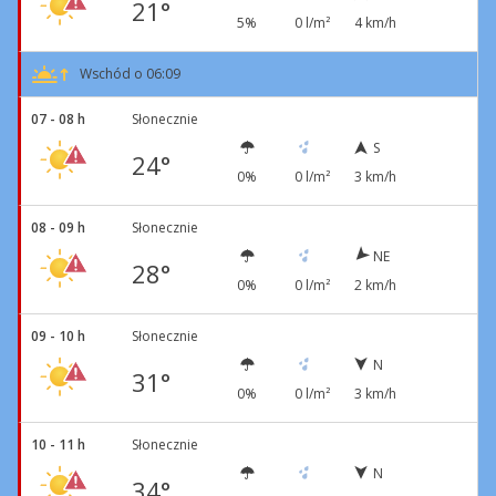
21°
5%
0 l/m²
4 km/h
Wschód o 06:09
07 - 08 h
Słonecznie
S
24°
0%
0 l/m²
3 km/h
08 - 09 h
Słonecznie
NE
28°
0%
0 l/m²
2 km/h
09 - 10 h
Słonecznie
N
31°
0%
0 l/m²
3 km/h
10 - 11 h
Słonecznie
N
34°