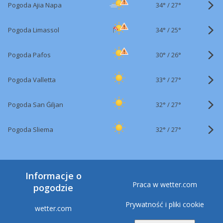
34°
/
Pogoda Ajia Napa
27°
34°
/
Pogoda Limassol
25°
30°
/
Pogoda Pafos
26°
33°
/
Pogoda Valletta
27°
32°
/
Pogoda San Ġiljan
27°
32°
/
Pogoda Sliema
27°
Informacje o
Praca w wetter.com
pogodzie
Prywatność i pliki cookie
wetter.com