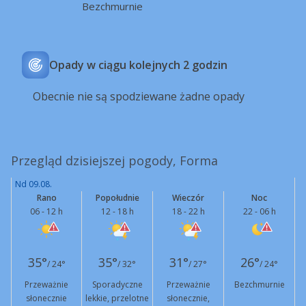
Bezchmurnie
Opady w ciągu kolejnych 2 godzin
Obecnie nie są spodziewane żadne opady
Przegląd dzisiejszej pogody, Forma
Nd 09.08.
Rano
Popołudnie
Wieczór
Noc
06 - 12 h
12 - 18 h
18 - 22 h
22 - 06 h
35°
35°
31°
26°
/ 24°
/ 32°
/ 27°
/ 24°
Przeważnie
Sporadyczne
Przeważnie
Bezchmurnie
słonecznie
lekkie, przelotne
słonecznie,