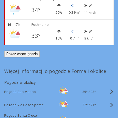
W
34°
50%
0,3 l/m²
11 km/h
16 - 17 h
Pochmurno
W
33°
10%
0 l/m²
9 km/h
Pokaż więcej godzin
Więcej informacji o pogodzie Forma i okolice
Pogoda w okolicy
35°
/
Pogoda San Marino
23°
32°
/
Pogoda Via Case Sparse
21°
Pogoda Santa Croce-