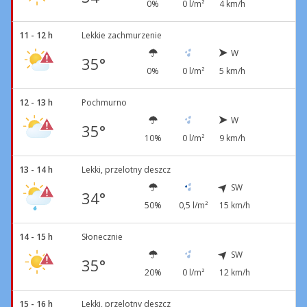
0%
0 l/m²
4 km/h
11 - 12 h
Lekkie zachmurzenie
W
35°
0%
0 l/m²
5 km/h
12 - 13 h
Pochmurno
W
35°
10%
0 l/m²
9 km/h
13 - 14 h
Lekki, przelotny deszcz
SW
34°
50%
0,5 l/m²
15 km/h
14 - 15 h
Słonecznie
SW
35°
20%
0 l/m²
12 km/h
15 - 16 h
Lekki, przelotny deszcz