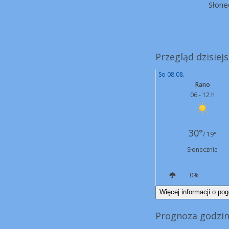
Słone
Przegląd dzisiej
So 08.08.
Rano
06 - 12 h
30°
/ 19°
Słonecznie
0%
E
14 km/h
Więcej informacji o pog
Prognoza godzin