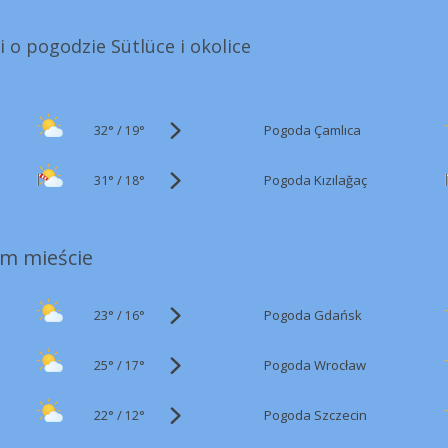
i o pogodzie Sütlüce i okolice
32°
/
Pogoda Çamlıca
19°
31°
/
Pogoda Kızılağaç
18°
m mieście
23°
/
Pogoda Gdańsk
16°
25°
/
Pogoda Wrocław
17°
22°
/
Pogoda Szczecin
12°