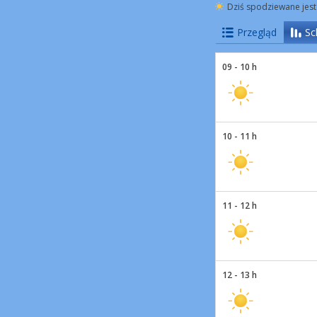
Dziś spodziewane jest
Przegląd
Sc
09 - 10 h
10 - 11 h
11 - 12 h
12 - 13 h