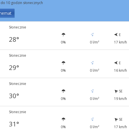
 do 10 godzin słonecznych
hemat
Słonecznie
E
28°
0%
0 l/m²
17 km/h
Słonecznie
E
29°
0%
0 l/m²
16 km/h
Słonecznie
SE
30°
0%
0 l/m²
19 km/h
Słonecznie
SE
31°
0%
0 l/m²
17 km/h