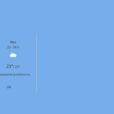
Noc
22 - 06 h
23°
/ 20°
zeważnie pochmurno
0%
N
4 km/h