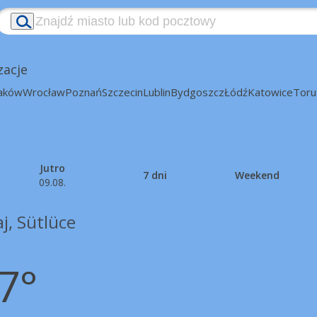
zacje
aków
Wrocław
Poznań
Szczecin
Lublin
Bydgoszcz
Łódź
Katowice
Toru
Jutro
7 dni
Weekend
09.08.
j, Sütlüce
7°