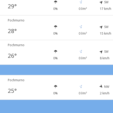
SW
29°
0%
0 l/m²
17 km/h
Pochmurno
SW
28°
0%
0 l/m²
15 km/h
Pochmurno
SW
26°
0%
0 l/m²
8 km/h
Pochmurno
NW
25°
0%
0 l/m²
2 km/h