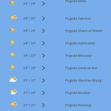
Pogoda Kreta
33°
/
24°
29°
/
Pogoda Zakintos
25°
33°
/
Pogoda Sharm el-Sheikh
29°
34°
/
Pogoda Hammamet
30°
34°
/
Pogoda Monastyr
27°
33°
/
Pogoda Lloret de Mar
26°
25°
/
Pogoda Slanchev Bryag
22°
31°
/
Pogoda Nesebyr
26°
31°
/
Pogoda Florencja
25°