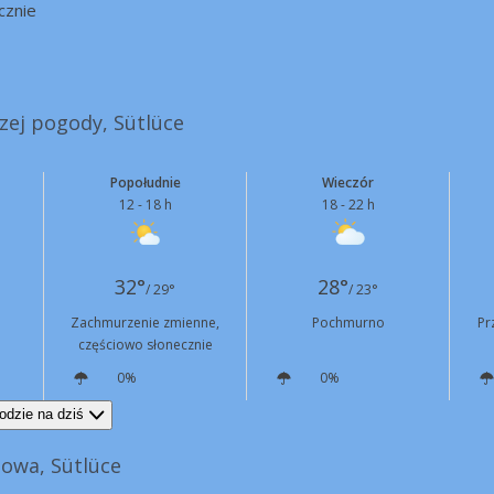
cznie
szej pogody, Sütlüce
Popołudnie
Wieczór
12 - 18 h
18 - 22 h
32°
28°
/ 29°
/ 23°
Zachmurzenie zmienne,
Pochmurno
Pr
częściowo słonecznie
0%
0%
SE
15 km/h
SW
7 km/h
odzie na dziś
owa, Sütlüce