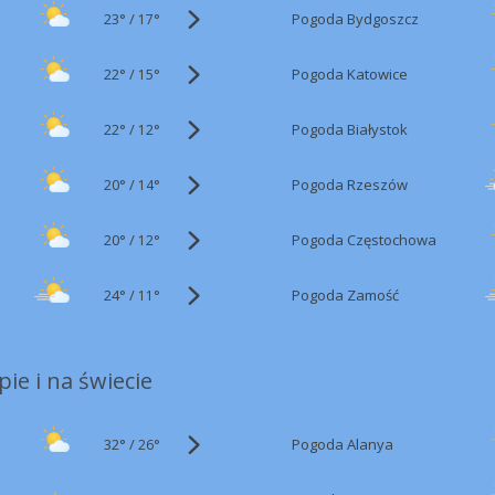
23°
/
Pogoda Bydgoszcz
17°
22°
/
Pogoda Katowice
15°
22°
/
Pogoda Białystok
12°
20°
/
Pogoda Rzeszów
14°
20°
/
Pogoda Częstochowa
12°
24°
/
Pogoda Zamość
11°
ie i na świecie
32°
/
Pogoda Alanya
26°