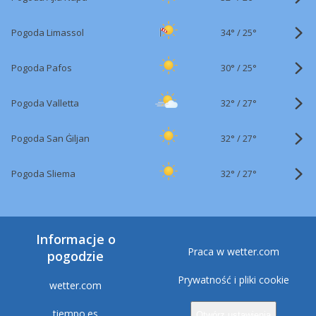
34°
/
Pogoda Limassol
25°
30°
/
Pogoda Pafos
25°
32°
/
Pogoda Valletta
27°
32°
/
Pogoda San Ġiljan
27°
32°
/
Pogoda Sliema
27°
Informacje o
Praca w wetter.com
pogodzie
Prywatność i pliki cookie
wetter.com
tiempo.es
Otwórz ustawienia