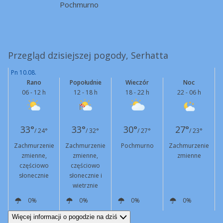
Pochmurno
Przegląd dzisiejszej pogody, Serhatta
Pn 10.08.
Rano
Popołudnie
Wieczór
Noc
06 - 12 h
12 - 18 h
18 - 22 h
22 - 06 h
33°
33°
30°
27°
/ 24°
/ 32°
/ 27°
/ 23°
Zachmurzenie
Zachmurzenie
Pochmurno
Zachmurzenie
zmienne,
zmienne,
zmienne
częściowo
częściowo
słonecznie
słonecznie i
wietrznie
0%
0%
0%
0%
E
8 km/h
SW
19 km/h
Podmuchy
48 km/h
E
4 km/h
E
6 km/h
Więcej informacji o pogodzie na dziś