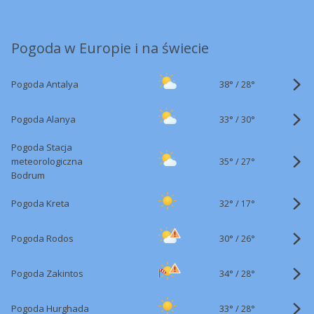
Pogoda w Europie i na świecie
38°
/
Pogoda Antalya
28°
33°
/
Pogoda Alanya
30°
Pogoda Stacja
35°
/
meteorologiczna
27°
Bodrum
32°
/
Pogoda Kreta
17°
30°
/
Pogoda Rodos
26°
34°
/
Pogoda Zakintos
28°
33°
/
Pogoda Hurghada
28°