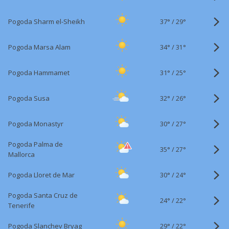
37°
/
Pogoda Sharm el-Sheikh
29°
34°
/
Pogoda Marsa Alam
31°
31°
/
Pogoda Hammamet
25°
32°
/
Pogoda Susa
26°
30°
/
Pogoda Monastyr
27°
Pogoda Palma de
35°
/
27°
Mallorca
30°
/
Pogoda Lloret de Mar
24°
Pogoda Santa Cruz de
24°
/
22°
Tenerife
29°
/
Pogoda Slanchev Bryag
22°