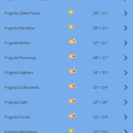
28°
/
Pogoda Złote Piaski
22°
28°
/
Pogoda Nesebyr
23°
32°
/
Pogoda Rimini
22°
38°
/
Pogoda Florencja
22°
34°
/
Pogoda Alghero
23°
32°
/
Pogoda Dubrownik
29°
32°
/
Pogoda Split
28°
32°
/
Pogoda Poreč
24°
32°
/
Pogoda Ajia Napa
26°