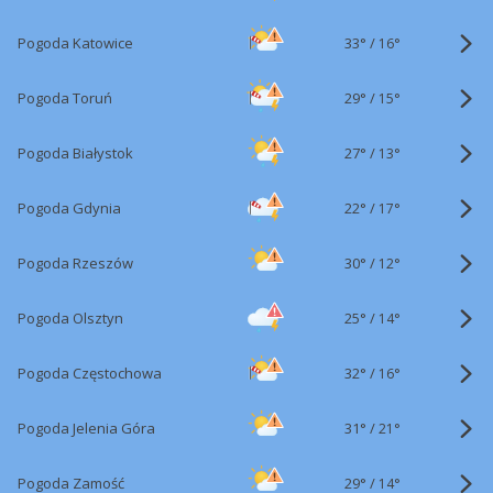
33°
/
Pogoda Katowice
16°
29°
/
Pogoda Toruń
15°
27°
/
Pogoda Białystok
13°
22°
/
Pogoda Gdynia
17°
30°
/
Pogoda Rzeszów
12°
25°
/
Pogoda Olsztyn
14°
32°
/
Pogoda Częstochowa
16°
31°
/
Pogoda Jelenia Góra
21°
29°
/
Pogoda Zamość
14°