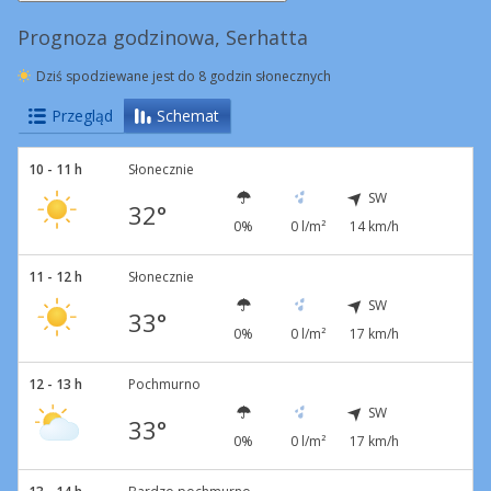
Prognoza godzinowa, Serhatta
Dziś spodziewane jest do 8 godzin słonecznych
Przegląd
Schemat
10 - 11 h
Słonecznie
SW
32°
0%
0 l/m²
14 km/h
11 - 12 h
Słonecznie
SW
33°
0%
0 l/m²
17 km/h
12 - 13 h
Pochmurno
SW
33°
0%
0 l/m²
17 km/h