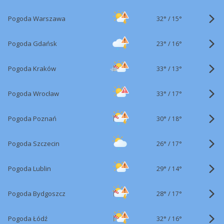
32°
/
Pogoda Warszawa
15°
23°
/
Pogoda Gdańsk
16°
33°
/
Pogoda Kraków
13°
33°
/
Pogoda Wrocław
17°
30°
/
Pogoda Poznań
18°
26°
/
Pogoda Szczecin
17°
29°
/
Pogoda Lublin
14°
28°
/
Pogoda Bydgoszcz
17°
32°
/
Pogoda Łódź
16°