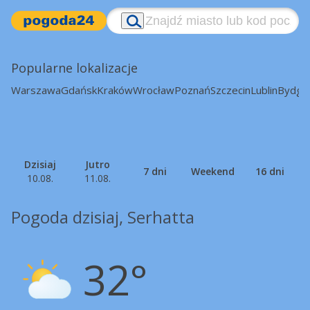
Popularne lokalizacje
Warszawa
Gdańsk
Kraków
Wrocław
Poznań
Szczecin
Lublin
Bydgo
Dzisiaj
Jutro
7 dni
Weekend
16 dni
10.08.
11.08.
Pogoda dzisiaj, Serhatta
32°