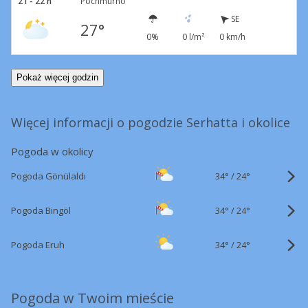
21 - 22 h
Pochmurno
SE
27°
0%
0 l/m²
0 km/h
Pokaż więcej godzin
Więcej informacji o pogodzie Serhatta i okolice
Pogoda w okolicy
34°
/
Pogoda Gönülaldı
24°
34°
/
Pogoda Bingöl
24°
34°
/
Pogoda Eruh
24°
Pogoda w Twoim mieście