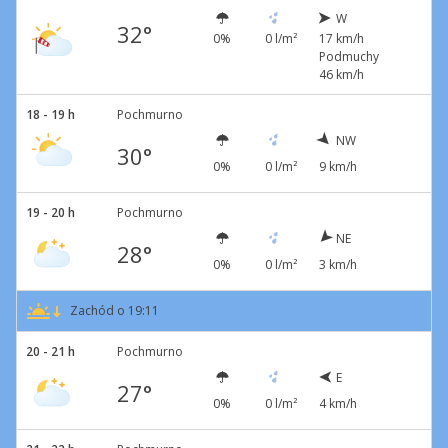
W
32°
0%
0 l/m²
17 km/h
Podmuchy
46 km/h
18 - 19 h
Pochmurno
NW
30°
0%
0 l/m²
9 km/h
19 - 20 h
Pochmurno
NE
28°
0%
0 l/m²
3 km/h
Zachód o 19:11
20 - 21 h
Pochmurno
E
27°
0%
0 l/m²
4 km/h