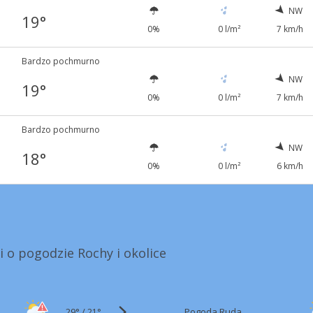
NW
19°
0%
0 l/m²
7 km/h
Bardzo pochmurno
NW
19°
0%
0 l/m²
7 km/h
Bardzo pochmurno
NW
18°
0%
0 l/m²
6 km/h
i o pogodzie Rochy i okolice
29°
/
Pogoda Ruda
21°