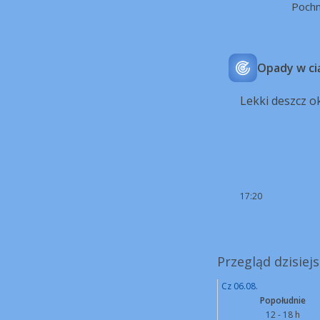
Poch
Opady w ci
Lekki deszcz o
17:20
Przegląd dzisiej
Cz 06.08.
Popołudnie
12 - 18 h