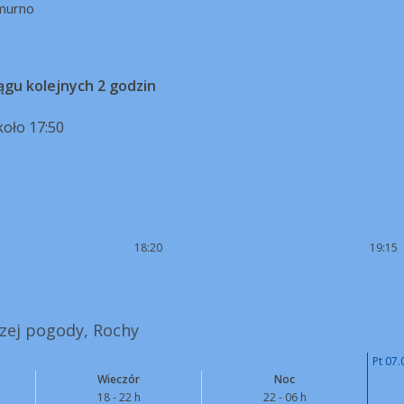
murno
ągu kolejnych 2 godzin
koło 17:50
18:20
19:15
szej pogody, Rochy
Pt 07.
Wieczór
Noc
18 - 22 h
22 - 06 h