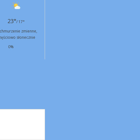
23°
/ 17°
chmurzenie zmienne,
zęściowo słonecznie
0%
NW
9 km/h