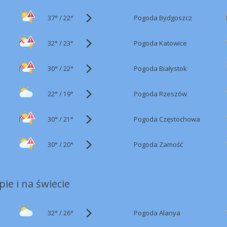
37°
/
Pogoda Bydgoszcz
22°
32°
/
Pogoda Katowice
23°
30°
/
Pogoda Białystok
22°
22°
/
Pogoda Rzeszów
19°
30°
/
Pogoda Częstochowa
21°
30°
/
Pogoda Zamość
20°
ie i na świecie
32°
/
Pogoda Alanya
26°