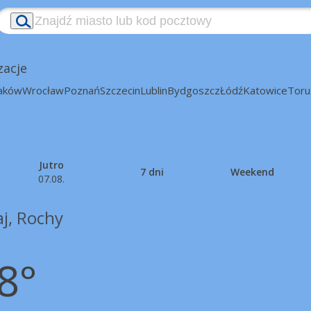
zacje
aków
Wrocław
Poznań
Szczecin
Lublin
Bydgoszcz
Łódź
Katowice
Toru
Jutro
7 dni
Weekend
07.08.
aj, Rochy
8°