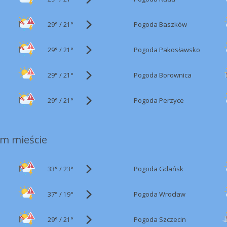
29°
/
Pogoda Baszków
21°
29°
/
Pogoda Pakosławsko
21°
29°
/
Pogoda Borownica
21°
29°
/
Pogoda Perzyce
21°
m mieście
33°
/
Pogoda Gdańsk
23°
37°
/
Pogoda Wrocław
19°
29°
/
Pogoda Szczecin
21°