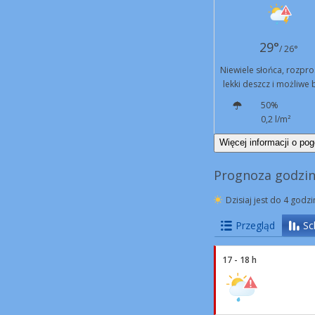
29°
/ 26°
Niewiele słońca, rozpr
lekki deszcz i możliwe 
50%
0,2 l/m²
W
9 km/h
Więcej informacji o pog
Prognoza godzi
Dzisiaj jest do 4 godz
Przegląd
Sc
17 - 18 h