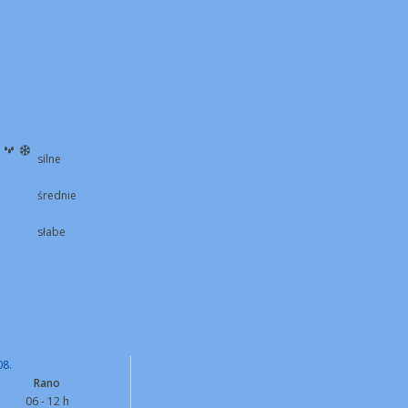
silne
średnie
słabe
08.
Rano
06 - 12 h