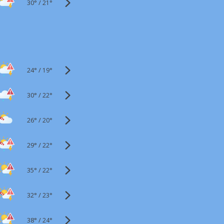
30°
/
21°
24°
/
19°
30°
/
22°
26°
/
20°
29°
/
22°
35°
/
22°
32°
/
23°
38°
/
24°