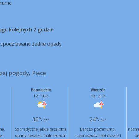
murno
ągu kolejnych 2 godzin
ą spodziewane żadne opady
szej pogody, Piece
Popołudnie
Wieczór
12 - 18 h
18 - 22 h
30°
24°
/ 25°
/ 22°
ne,
Sporadyczne lekkie przelotne
Bardzo pochmurno,
Pochm
e i
opady deszczu, mało słońca i
rozproszony lekki deszcz i
de