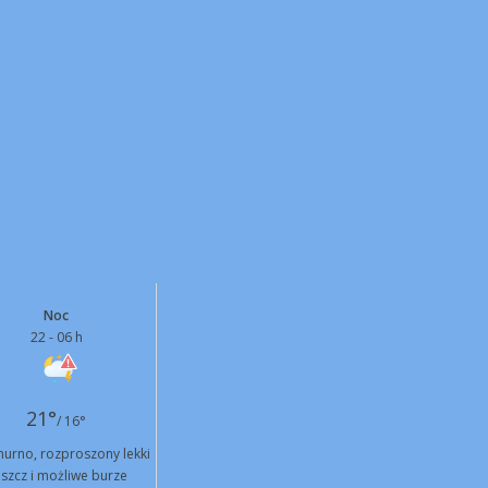
Noc
22 - 06 h
21°
/ 16°
urno, rozproszony lekki
szcz i możliwe burze