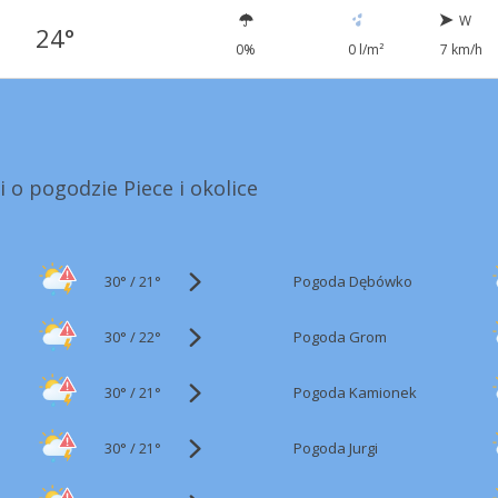
W
24°
0%
0 l/m²
7 km/h
i o pogodzie Piece i okolice
30°
/
Pogoda Dębówko
21°
30°
/
Pogoda Grom
22°
30°
/
Pogoda Kamionek
21°
30°
/
Pogoda Jurgi
21°