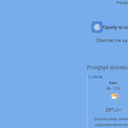
Poch
Opady w ci
Obecnie nie s
Przegląd dzisiej
Cz 06.08.
Rano
06 - 12 h
29°
/ 21°
Zachmurzenie zmien
częściowo słoneczni