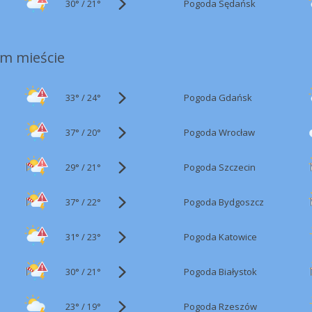
30°
/
Pogoda Sędańsk
21°
m mieście
33°
/
Pogoda Gdańsk
24°
37°
/
Pogoda Wrocław
20°
29°
/
Pogoda Szczecin
21°
37°
/
Pogoda Bydgoszcz
22°
31°
/
Pogoda Katowice
23°
30°
/
Pogoda Białystok
21°
23°
/
Pogoda Rzeszów
19°