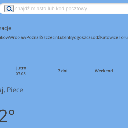
zacje
aków
Wrocław
Poznań
Szczecin
Lublin
Bydgoszcz
Łódź
Katowice
Toru
Jutro
7 dni
Weekend
07.08.
j, Piece
2°