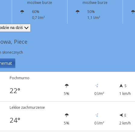
możliwe burze
możliwe burze
60%
50%
0,7 l/m²
1,1 l/m²
W
12 km/h
W
6 km/h
odzie na dziś
owa, Piece
in słonecznych
hemat
Pochmurno
S
22°
5%
0 l/m²
1 km/h
Lekkie zachmurzenie
E
24°
5%
0 l/m²
2 km/h