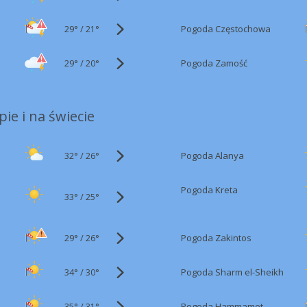
29°
/
Pogoda Częstochowa
21°
29°
/
Pogoda Zamość
20°
ie i na świecie
32°
/
Pogoda Alanya
26°
Pogoda Kreta
33°
/
25°
29°
/
Pogoda Zakintos
26°
34°
/
Pogoda Sharm el-Sheikh
30°
35°
/
Pogoda Hammamet
31°