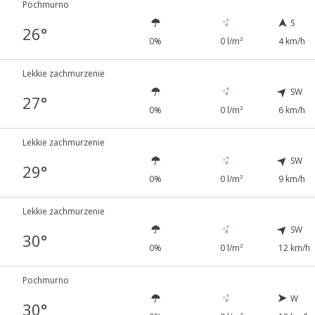
Pochmurno
S
26°
0%
0 l/m²
4 km/h
Lekkie zachmurzenie
SW
27°
0%
0 l/m²
6 km/h
Lekkie zachmurzenie
SW
29°
0%
0 l/m²
9 km/h
Lekkie zachmurzenie
SW
30°
0%
0 l/m²
12 km/h
Pochmurno
W
30°