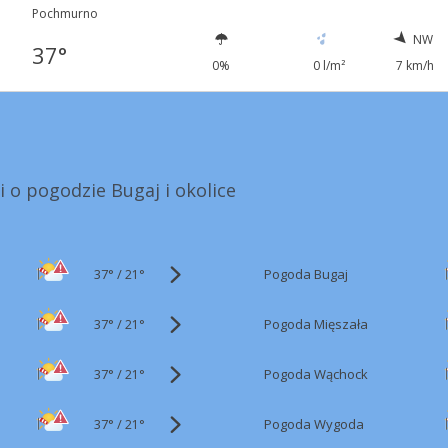
Pochmurno
NW
37°
0%
0 l/m²
7 km/h
i o pogodzie Bugaj i okolice
37°
/
Pogoda Bugaj
21°
37°
/
Pogoda Mięszała
21°
37°
/
Pogoda Wąchock
21°
37°
/
Pogoda Wygoda
21°