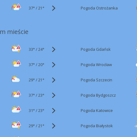
37°
/
Pogoda Ostrożanka
21°
m mieście
33°
/
Pogoda Gdańsk
24°
37°
/
Pogoda Wrocław
20°
29°
/
Pogoda Szczecin
21°
37°
/
Pogoda Bydgoszcz
23°
31°
/
Pogoda Katowice
23°
29°
/
Pogoda Białystok
21°