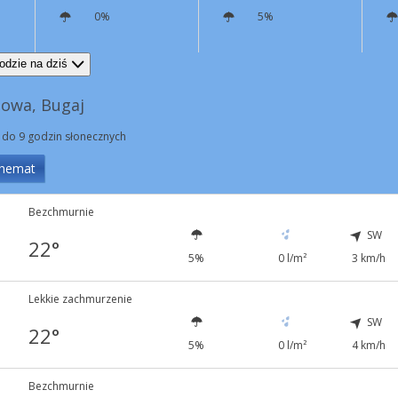
0%
5%
NW
9 km/h
Podmuchy
41 km/h
NW
8 km/h
odzie na dziś
owa, Bugaj
 do 9 godzin słonecznych
hemat
Bezchmurnie
SW
22°
5%
0 l/m²
3 km/h
Lekkie zachmurzenie
SW
22°
5%
0 l/m²
4 km/h
Bezchmurnie