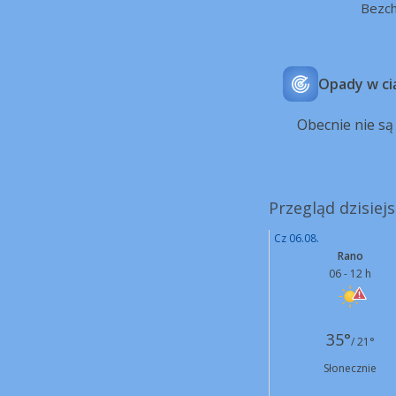
Bezc
Opady w ci
Obecnie nie s
Przegląd dzisiej
Cz 06.08.
Rano
06 - 12 h
35°
/ 21°
Słonecznie