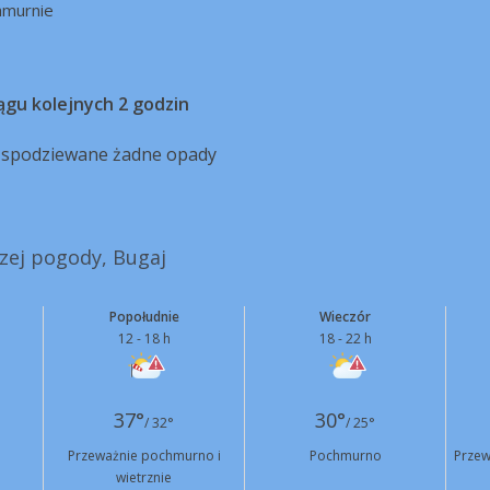
hmurnie
ągu kolejnych 2 godzin
ą spodziewane żadne opady
szej pogody, Bugaj
Popołudnie
Wieczór
12 - 18 h
18 - 22 h
37°
30°
/ 32°
/ 25°
Przeważnie pochmurno i
Pochmurno
Przew
wietrznie