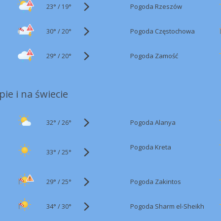
23°
/
Pogoda Rzeszów
19°
30°
/
Pogoda Częstochowa
20°
29°
/
Pogoda Zamość
20°
ie i na świecie
32°
/
Pogoda Alanya
26°
Pogoda Kreta
33°
/
25°
29°
/
Pogoda Zakintos
25°
34°
/
Pogoda Sharm el-Sheikh
30°