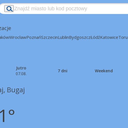
zacje
aków
Wrocław
Poznań
Szczecin
Lublin
Bydgoszcz
Łódź
Katowice
Toru
Jutro
7 dni
Weekend
07.08.
j, Bugaj
1°