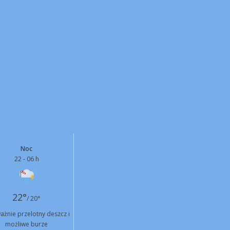
Noc
22 - 06 h
22°
/ 20°
ażnie przelotny deszcz i
możliwe burze