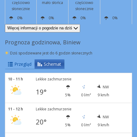
częściowo
mało słońca
częściowo
słonecznie
słonecznie
0%
0%
0%
0%
N
6 km/h
NW
9 km/h
NE
6 km/h
E
4 km/h
Więcej informacji o pogodzie na dziś
Prognoza godzinowa, Biniew
Dziś spodziewane jest do 6 godzin słonecznych
Przegląd
Schemat
10 - 11 h
Lekkie zachmurzenie
NW
19°
5%
0 l/m²
9 km/h
11 - 12 h
Lekkie zachmurzenie
NW
20°
5%
0 l/m²
9 km/h