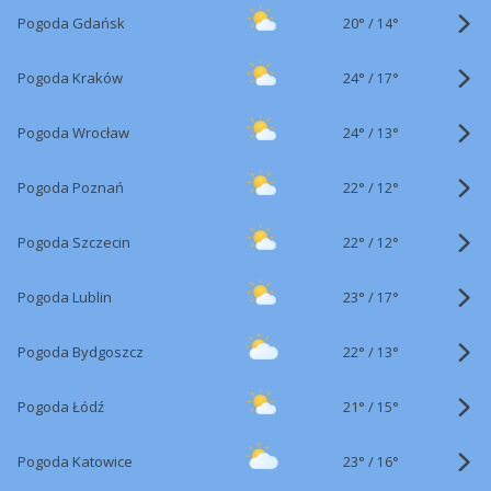
20°
/
Pogoda Gdańsk
14°
24°
/
Pogoda Kraków
17°
24°
/
Pogoda Wrocław
13°
22°
/
Pogoda Poznań
12°
22°
/
Pogoda Szczecin
12°
23°
/
Pogoda Lublin
17°
22°
/
Pogoda Bydgoszcz
13°
21°
/
Pogoda Łódź
15°
23°
/
Pogoda Katowice
16°