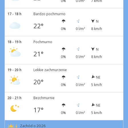
0%
0 l/m²
7 km/h
17 - 18 h
Bardzo pochmurno
N
22°
0%
0 l/m²
8 km/h
18 - 19 h
Pochmurno
N
21°
0%
0 l/m²
8 km/h
19 - 20 h
Lekkie zachmurzenie
NE
20°
0%
0 l/m²
5 km/h
20 - 21 h
Bezchmurnie
NE
17°
0%
0 l/m²
5 km/h
Zachód o 20:26