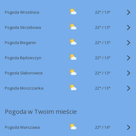
22°
/
Pogoda Wrześnica
13°
22°
/
Pogoda Skrzebowa
13°
22°
/
Pogoda Bieganin
13°
22°
/
Pogoda Będzieszyn
13°
22°
/
Pogoda Słaborowice
13°
22°
/
Pogoda Moszczanka
13°
Pogoda w Twoim mieście
22°
/
Pogoda Warszawa
16°