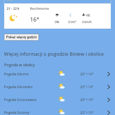
21 - 22 h
Bezchmurnie
NE
16°
0%
0 l/m²
4 km/h
Pokaż więcej godzin
Więcej informacji o pogodzie Biniew i okolice
Pogoda w okolicy
22°
/
Pogoda Górzno
12°
22°
/
Pogoda Górzenko
13°
22°
/
Pogoda Szczurawice
13°
22°
/
Pogoda Szczury
13°