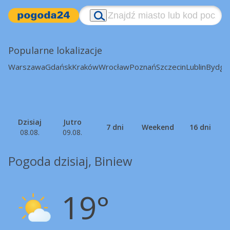
Popularne lokalizacje
Warszawa
Gdańsk
Kraków
Wrocław
Poznań
Szczecin
Lublin
Bydgo
Dzisiaj
Jutro
7 dni
Weekend
16 dni
08.08.
09.08.
Pogoda dzisiaj, Biniew
19°