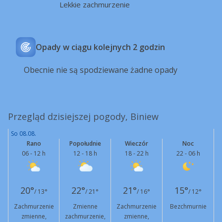
Lekkie zachmurzenie
Opady w ciągu kolejnych 2 godzin
Obecnie nie są spodziewane żadne opady
Przegląd dzisiejszej pogody, Biniew
So 08.08.
Rano
Popołudnie
Wieczór
Noc
06 - 12 h
12 - 18 h
18 - 22 h
22 - 06 h
20°
22°
21°
15°
/ 13°
/ 21°
/ 16°
/ 12°
Zachmurzenie
Zmienne
Zachmurzenie
Bezchmurnie
zmienne,
zachmurzenie,
zmienne,