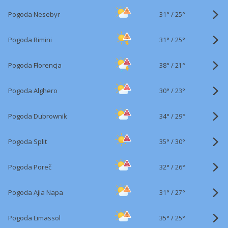
31°
/
Pogoda Nesebyr
25°
31°
/
Pogoda Rimini
25°
38°
/
Pogoda Florencja
21°
30°
/
Pogoda Alghero
23°
34°
/
Pogoda Dubrownik
29°
35°
/
Pogoda Split
30°
32°
/
Pogoda Poreč
26°
31°
/
Pogoda Ajia Napa
27°
35°
/
Pogoda Limassol
25°