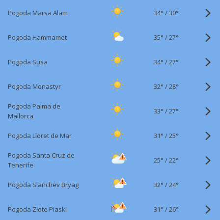
34°
/
Pogoda Marsa Alam
30°
35°
/
Pogoda Hammamet
27°
34°
/
Pogoda Susa
27°
32°
/
Pogoda Monastyr
28°
Pogoda Palma de
33°
/
27°
Mallorca
31°
/
Pogoda Lloret de Mar
25°
Pogoda Santa Cruz de
25°
/
22°
Tenerife
32°
/
Pogoda Slanchev Bryag
24°
31°
/
Pogoda Złote Piaski
26°