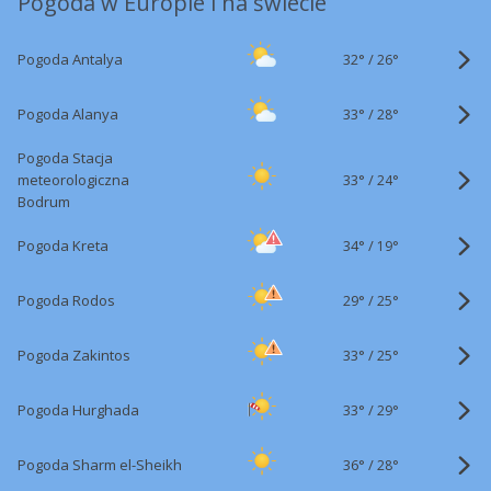
Pogoda w Europie i na świecie
32°
/
Pogoda Antalya
26°
33°
/
Pogoda Alanya
28°
Pogoda Stacja
33°
/
meteorologiczna
24°
Bodrum
34°
/
Pogoda Kreta
19°
29°
/
Pogoda Rodos
25°
33°
/
Pogoda Zakintos
25°
33°
/
Pogoda Hurghada
29°
36°
/
Pogoda Sharm el-Sheikh
28°