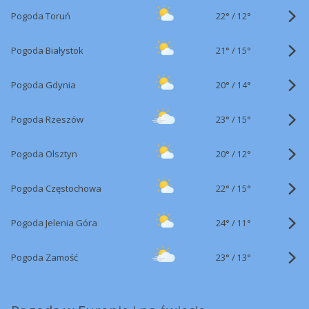
22°
/
Pogoda Toruń
12°
21°
/
Pogoda Białystok
15°
20°
/
Pogoda Gdynia
14°
23°
/
Pogoda Rzeszów
15°
20°
/
Pogoda Olsztyn
12°
22°
/
Pogoda Częstochowa
15°
24°
/
Pogoda Jelenia Góra
11°
23°
/
Pogoda Zamość
13°