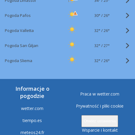
34°
/
Pogoda Limassol
25°
30°
/
Pogoda Pafos
26°
32°
/
Pogoda Valletta
26°
32°
/
Pogoda San Ġiljan
27°
32°
/
Pogoda Sliema
26°
Informacje o
Praca w wetter.com
pogodzie
Prywatność i pliki cookie
wetter.com
tiempo.es
Otwórz ustawienia
Wsparcie i kontakt
meteos24.fr