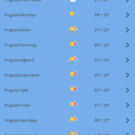
28°
/
Pogoda Nesebyr
23°
31°
/
Pogoda Rimini
22°
39°
/
Pogoda Florencja
22°
31°
/
Pogoda Alghero
23°
33°
/
Pogoda Dubrownik
29°
32°
/
Pogoda Split
28°
31°
/
Pogoda Poreč
23°
34°
/
Pogoda Ajia Napa
27°