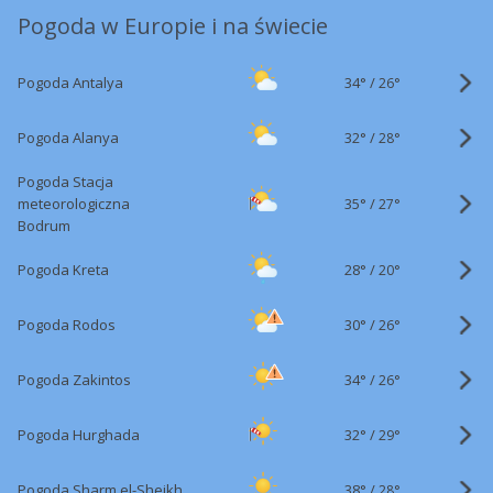
Pogoda w Europie i na świecie
34°
/
Pogoda Antalya
26°
32°
/
Pogoda Alanya
28°
Pogoda Stacja
35°
/
meteorologiczna
27°
Bodrum
28°
/
Pogoda Kreta
20°
30°
/
Pogoda Rodos
26°
34°
/
Pogoda Zakintos
26°
32°
/
Pogoda Hurghada
29°
38°
/
Pogoda Sharm el-Sheikh
28°