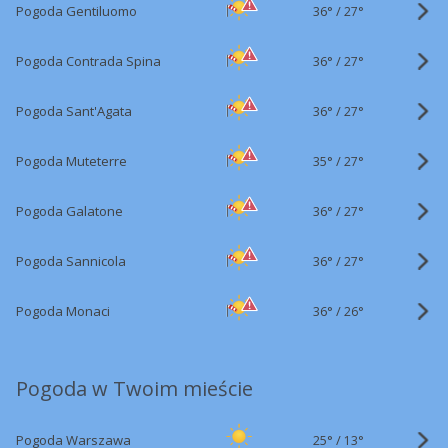
36°
/
Pogoda Gentiluomo
27°
36°
/
Pogoda Contrada Spina
27°
36°
/
Pogoda Sant'Agata
27°
35°
/
Pogoda Muteterre
27°
36°
/
Pogoda Galatone
27°
36°
/
Pogoda Sannicola
27°
36°
/
Pogoda Monaci
26°
Pogoda w Twoim mieście
25°
/
Pogoda Warszawa
13°