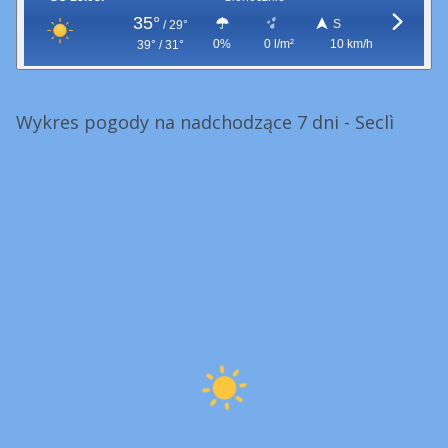
35°
S
/
29°
0%
0 l/m²
10 km/h
39° / 31°
Wykres pogody na nadchodzące 7 dni - Seclì