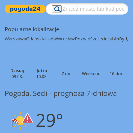
Popularne lokalizacje
Warszawa
Gdańsk
Kraków
Wrocław
Poznań
Szczecin
Lublin
Bydgo
Dzisiaj
Jutro
7 dni
Weekend
16 dni
09.08.
10.08.
Pogoda, Seclì - prognoza 7-dniowa
29°