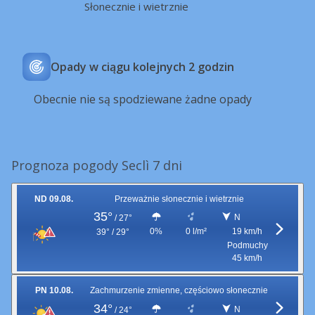
Słonecznie i wietrznie
Opady w ciągu kolejnych 2 godzin
Obecnie nie są spodziewane żadne opady
Prognoza pogody Seclì 7 dni
ND 09.08.
Przeważnie słonecznie i wietrznie
35°
N
/
27°
0%
0 l/m²
19 km/h
39° / 29°
Podmuchy
45 km/h
PN 10.08.
Zachmurzenie zmienne, częściowo słonecznie
34°
N
/
24°