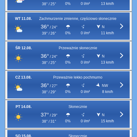
0%
0 l/m²
13 km/h
38° / 25°
WT 11.08.
Zachmurzenie zmienne, częściowo słonecznie
36°
N
/
24°
0%
0 l/m²
11 km/h
39° / 26°
ŚR 12.08.
Przeważnie słonecznie
36°
N
/
24°
0%
0 l/m²
13 km/h
38° / 25°
CZ 13.08.
Przeważnie lekko pochmurno
36°
NW
/
27°
0%
0 l/m²
8 km/h
38° / 29°
PT 14.08.
Słonecznie
37°
N
/
29°
0%
0 l/m²
15 km/h
38° / 31°
SO 15.08.
Słonecznie