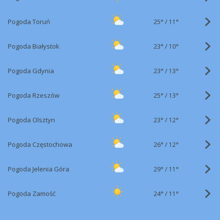
25°
/
Pogoda Toruń
11°
23°
/
Pogoda Białystok
10°
23°
/
Pogoda Gdynia
13°
25°
/
Pogoda Rzeszów
13°
23°
/
Pogoda Olsztyn
12°
26°
/
Pogoda Częstochowa
12°
29°
/
Pogoda Jelenia Góra
11°
24°
/
Pogoda Zamość
11°