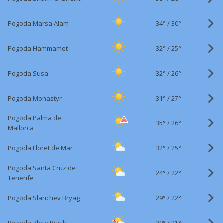
34°
/
Pogoda Marsa Alam
30°
32°
/
Pogoda Hammamet
25°
32°
/
Pogoda Susa
26°
31°
/
Pogoda Monastyr
27°
Pogoda Palma de
35°
/
26°
Mallorca
32°
/
Pogoda Lloret de Mar
25°
Pogoda Santa Cruz de
24°
/
22°
Tenerife
29°
/
Pogoda Slanchev Bryag
22°
29°
/
Pogoda Złote Piaski
21°