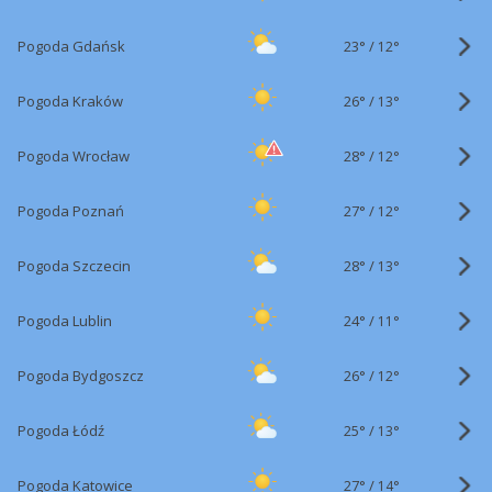
23°
/
Pogoda Gdańsk
12°
26°
/
Pogoda Kraków
13°
28°
/
Pogoda Wrocław
12°
27°
/
Pogoda Poznań
12°
28°
/
Pogoda Szczecin
13°
24°
/
Pogoda Lublin
11°
26°
/
Pogoda Bydgoszcz
12°
25°
/
Pogoda Łódź
13°
27°
/
Pogoda Katowice
14°