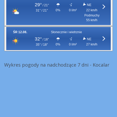
29°
NE
/
21°
0%
0 l/m²
22 km/h
31° / 21°
Podmuchy
55 km/h
ŚR 12.08.
Słonecznie i wietrznie
32°
NE
/
18°
0%
0 l/m²
27 km/h
35° / 18°
Wykres pogody na nadchodzące 7 dni - Kocalar