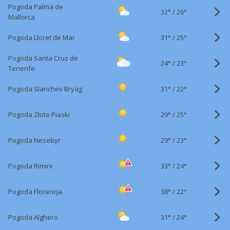
Pogoda Palma de
32°
/
26°
Mallorca
31°
/
Pogoda Lloret de Mar
25°
Pogoda Santa Cruz de
24°
/
23°
Tenerife
31°
/
Pogoda Slanchev Bryag
22°
29°
/
Pogoda Złote Piaski
25°
29°
/
Pogoda Nesebyr
23°
33°
/
Pogoda Rimini
24°
38°
/
Pogoda Florencja
22°
31°
/
Pogoda Alghero
24°