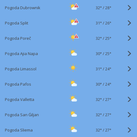
32°
/
Pogoda Dubrownik
28°
31°
/
Pogoda Split
26°
32°
/
Pogoda Poreč
25°
30°
/
Pogoda Ajia Napa
25°
31°
/
Pogoda Limassol
24°
30°
/
Pogoda Pafos
24°
32°
/
Pogoda Valletta
27°
32°
/
Pogoda San Ġiljan
27°
32°
/
Pogoda Sliema
27°