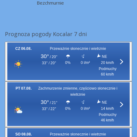
Bezchmurnie
Prognoza pogody Kocalar 7 dni
CZ 06.08.
Przeważnie słonecznie i wietrznie
30°
NE
/
20°
0%
0 l/m²
20 km/h
33° / 20°
Podmuchy
60 km/h
PT 07.08.
Zachmurzenie zmienne, częściowo słonecznie i
wietrznie
30°
NE
/
21°
0%
0 l/m²
14 km/h
33° / 22°
Podmuchy
46 km/h
SO 08.08.
Przeważnie słonecznie i wietrznie