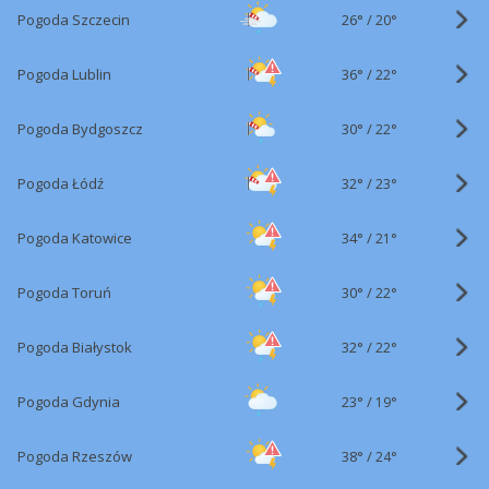
26°
/
Pogoda Szczecin
20°
36°
/
Pogoda Lublin
22°
30°
/
Pogoda Bydgoszcz
22°
32°
/
Pogoda Łódź
23°
34°
/
Pogoda Katowice
21°
30°
/
Pogoda Toruń
22°
32°
/
Pogoda Białystok
22°
23°
/
Pogoda Gdynia
19°
38°
/
Pogoda Rzeszów
24°