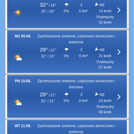
32°
NE
/
19°
0%
0 l/m²
14 km/h
35° / 20°
Podmuchy
52 km/h
ND 09.08.
Zachmurzenie zmienne, częściowo słonecznie i
wietrznie
29°
NE
/
22°
0%
0 l/m²
21 km/h
31° / 23°
Podmuchy
57 km/h
PN 10.08.
Zachmurzenie zmienne, częściowo słonecznie i
burzowo
29°
NE
/
21°
0%
0 l/m²
24 km/h
31° / 21°
Podmuchy
69 km/h
WT 11.08.
Zachmurzenie zmienne, częściowo słonecznie i
wietrznie