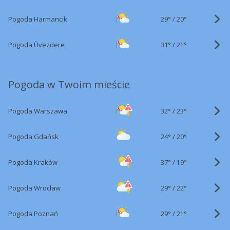
29°
/
Pogoda Harmancık
20°
31°
/
Pogoda Üvezdere
21°
Pogoda w Twoim mieście
32°
/
Pogoda Warszawa
23°
24°
/
Pogoda Gdańsk
20°
37°
/
Pogoda Kraków
19°
29°
/
Pogoda Wrocław
22°
29°
/
Pogoda Poznań
21°