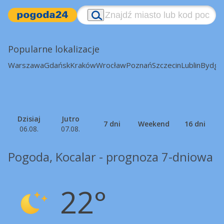
Popularne lokalizacje
Warszawa
Gdańsk
Kraków
Wrocław
Poznań
Szczecin
Lublin
Bydgo
Dzisiaj
Jutro
7 dni
Weekend
16 dni
06.08.
07.08.
Pogoda, Kocalar - prognoza 7-dniowa
22°