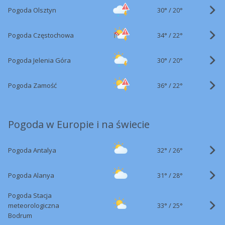
30°
/
Pogoda Olsztyn
20°
34°
/
Pogoda Częstochowa
22°
30°
/
Pogoda Jelenia Góra
20°
36°
/
Pogoda Zamość
22°
Pogoda w Europie i na świecie
32°
/
Pogoda Antalya
26°
31°
/
Pogoda Alanya
28°
Pogoda Stacja
33°
/
meteorologiczna
25°
Bodrum