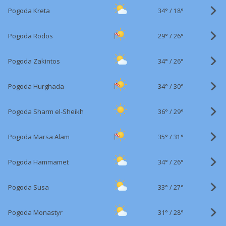
34°
/
Pogoda Kreta
18°
29°
/
Pogoda Rodos
26°
34°
/
Pogoda Zakintos
26°
34°
/
Pogoda Hurghada
30°
36°
/
Pogoda Sharm el-Sheikh
29°
35°
/
Pogoda Marsa Alam
31°
34°
/
Pogoda Hammamet
26°
33°
/
Pogoda Susa
27°
31°
/
Pogoda Monastyr
28°