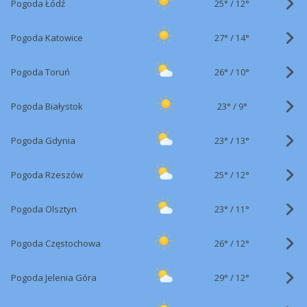
25°
/
Pogoda Łódź
12°
27°
/
Pogoda Katowice
14°
26°
/
Pogoda Toruń
10°
23°
/
Pogoda Białystok
9°
23°
/
Pogoda Gdynia
13°
25°
/
Pogoda Rzeszów
12°
23°
/
Pogoda Olsztyn
11°
26°
/
Pogoda Częstochowa
12°
29°
/
Pogoda Jelenia Góra
12°