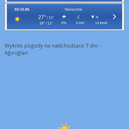
SO 15.08.
Słonecznie
27°
N
/
12°
0%
0 l/m²
14 km/h
29° / 12°
Wykres pogody na nadchodzące 7 dni -
Ağıroğlan