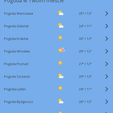
Pogoda w Twoim mieście
25°
/
Pogoda Warszawa
13°
24°
/
Pogoda Gdańsk
11°
26°
/
Pogoda Kraków
13°
29°
/
Pogoda Wrocław
12°
27°
/
Pogoda Poznań
12°
29°
/
Pogoda Szczecin
13°
24°
/
Pogoda Lublin
11°
26°
/
Pogoda Bydgoszcz
12°