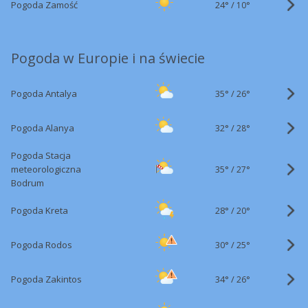
24°
/
Pogoda Zamość
10°
Pogoda w Europie i na świecie
35°
/
Pogoda Antalya
26°
32°
/
Pogoda Alanya
28°
Pogoda Stacja
35°
/
meteorologiczna
27°
Bodrum
28°
/
Pogoda Kreta
20°
30°
/
Pogoda Rodos
25°
34°
/
Pogoda Zakintos
26°