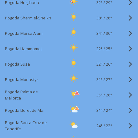
32°
/
Pogoda Hurghada
29°
38°
/
Pogoda Sharm el-Sheikh
28°
34°
/
Pogoda Marsa Alam
30°
32°
/
Pogoda Hammamet
25°
32°
/
Pogoda Susa
26°
31°
/
Pogoda Monastyr
27°
Pogoda Palma de
35°
/
26°
Mallorca
31°
/
Pogoda Lloret de Mar
24°
Pogoda Santa Cruz de
24°
/
22°
Tenerife