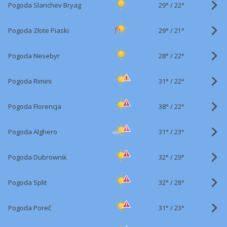
29°
/
Pogoda Slanchev Bryag
22°
29°
/
Pogoda Złote Piaski
21°
28°
/
Pogoda Nesebyr
22°
31°
/
Pogoda Rimini
22°
38°
/
Pogoda Florencja
22°
31°
/
Pogoda Alghero
23°
32°
/
Pogoda Dubrownik
29°
32°
/
Pogoda Split
28°
31°
/
Pogoda Poreč
23°