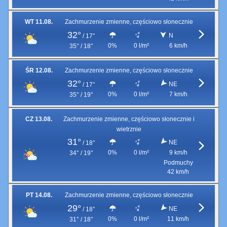
WT 11.08.
Zachmurzenie zmienne, częściowo słonecznie
32°
N
/
17°
0%
0 l/m²
6 km/h
35° / 18°
ŚR 12.08.
Zachmurzenie zmienne, częściowo słonecznie
32°
NE
/
17°
0%
0 l/m²
7 km/h
35° / 19°
CZ 13.08.
Zachmurzenie zmienne, częściowo słonecznie i
wietrznie
31°
NE
/
18°
0%
0 l/m²
9 km/h
34° / 19°
Podmuchy
42 km/h
PT 14.08.
Zachmurzenie zmienne, częściowo słonecznie
29°
NE
/
18°
0%
0 l/m²
11 km/h
31° / 18°