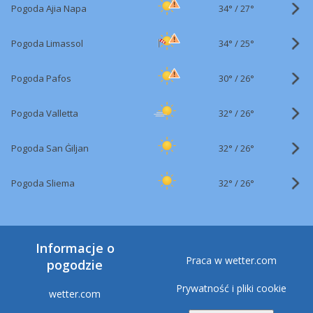
34°
/
Pogoda Ajia Napa
27°
34°
/
Pogoda Limassol
25°
30°
/
Pogoda Pafos
26°
32°
/
Pogoda Valletta
26°
32°
/
Pogoda San Ġiljan
26°
32°
/
Pogoda Sliema
26°
Informacje o
Praca w wetter.com
pogodzie
Prywatność i pliki cookie
wetter.com