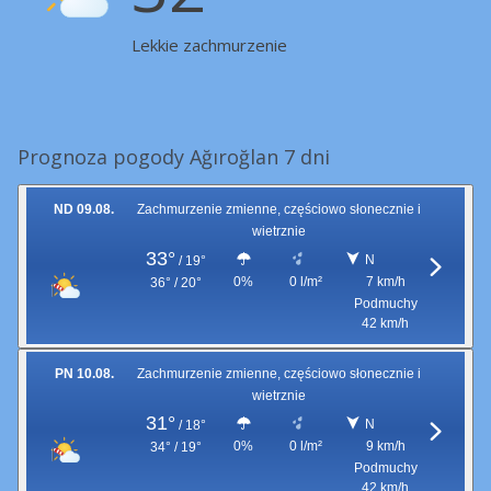
Lekkie zachmurzenie
Prognoza pogody Ağıroğlan 7 dni
ND 09.08.
Zachmurzenie zmienne, częściowo słonecznie i
wietrznie
33°
N
/
19°
0%
0 l/m²
7 km/h
36° / 20°
Podmuchy
42 km/h
PN 10.08.
Zachmurzenie zmienne, częściowo słonecznie i
wietrznie
31°
N
/
18°
0%
0 l/m²
9 km/h
34° / 19°
Podmuchy
42 km/h