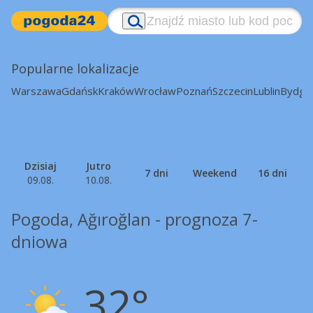
Popularne lokalizacje
Warszawa
Gdańsk
Kraków
Wrocław
Poznań
Szczecin
Lublin
Bydgo
Dzisiaj
Jutro
7 dni
Weekend
16 dni
09.08.
10.08.
Pogoda, Ağıroğlan - prognoza 7-
dniowa
32°