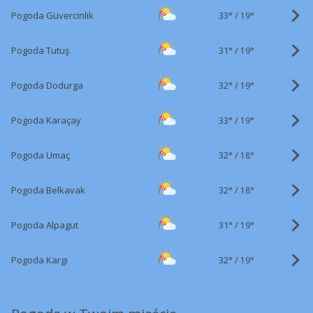
33°
/
Pogoda Güvercinlik
19°
31°
/
Pogoda Tutuş
19°
32°
/
Pogoda Dodurga
19°
33°
/
Pogoda Karaçay
19°
32°
/
Pogoda Umaç
18°
32°
/
Pogoda Belkavak
18°
31°
/
Pogoda Alpagut
19°
32°
/
Pogoda Kargı
19°