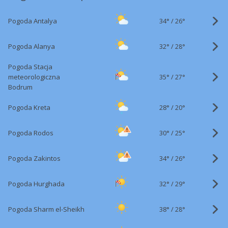
34°
/
Pogoda Antalya
26°
32°
/
Pogoda Alanya
28°
Pogoda Stacja
35°
/
meteorologiczna
27°
Bodrum
28°
/
Pogoda Kreta
20°
30°
/
Pogoda Rodos
25°
34°
/
Pogoda Zakintos
26°
32°
/
Pogoda Hurghada
29°
38°
/
Pogoda Sharm el-Sheikh
28°