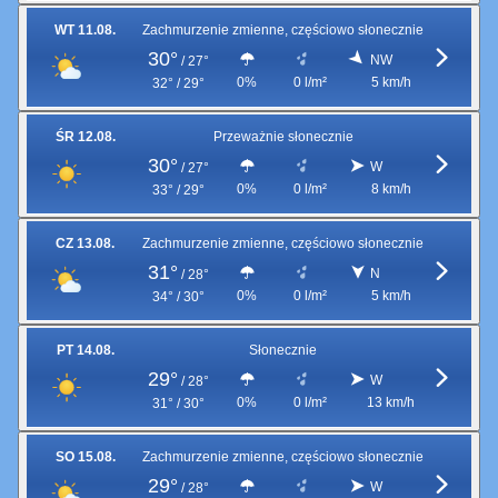
WT 11.08.
Zachmurzenie zmienne, częściowo słonecznie
30°
NW
/
27°
0%
0 l/m²
5 km/h
32° / 29°
ŚR 12.08.
Przeważnie słonecznie
30°
W
/
27°
0%
0 l/m²
8 km/h
33° / 29°
CZ 13.08.
Zachmurzenie zmienne, częściowo słonecznie
31°
N
/
28°
0%
0 l/m²
5 km/h
34° / 30°
PT 14.08.
Słonecznie
29°
W
/
28°
0%
0 l/m²
13 km/h
31° / 30°
SO 15.08.
Zachmurzenie zmienne, częściowo słonecznie
29°
W
/
28°