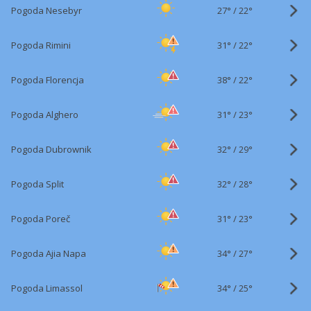
27°
/
Pogoda Nesebyr
22°
31°
/
Pogoda Rimini
22°
38°
/
Pogoda Florencja
22°
31°
/
Pogoda Alghero
23°
32°
/
Pogoda Dubrownik
29°
32°
/
Pogoda Split
28°
31°
/
Pogoda Poreč
23°
34°
/
Pogoda Ajia Napa
27°
34°
/
Pogoda Limassol
25°