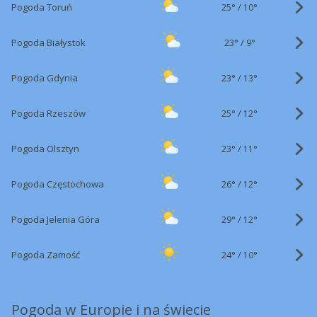
25°
/
Pogoda Toruń
10°
23°
/
Pogoda Białystok
9°
23°
/
Pogoda Gdynia
13°
25°
/
Pogoda Rzeszów
12°
23°
/
Pogoda Olsztyn
11°
26°
/
Pogoda Częstochowa
12°
29°
/
Pogoda Jelenia Góra
12°
24°
/
Pogoda Zamość
10°
Pogoda w Europie i na świecie