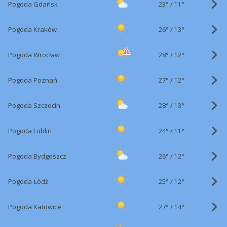
23°
/
Pogoda Gdańsk
11°
26°
/
Pogoda Kraków
13°
28°
/
Pogoda Wrocław
12°
27°
/
Pogoda Poznań
12°
28°
/
Pogoda Szczecin
13°
24°
/
Pogoda Lublin
11°
26°
/
Pogoda Bydgoszcz
12°
25°
/
Pogoda Łódź
12°
27°
/
Pogoda Katowice
14°