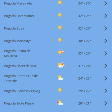
34°
/
Pogoda Marsa Alam
30°
32°
/
Pogoda Hammamet
25°
32°
/
Pogoda Susa
26°
30°
/
Pogoda Monastyr
27°
Pogoda Palma de
35°
/
26°
Mallorca
31°
/
Pogoda Lloret de Mar
24°
Pogoda Santa Cruz de
24°
/
22°
Tenerife
29°
/
Pogoda Slanchev Bryag
22°
29°
/
Pogoda Złote Piaski
21°