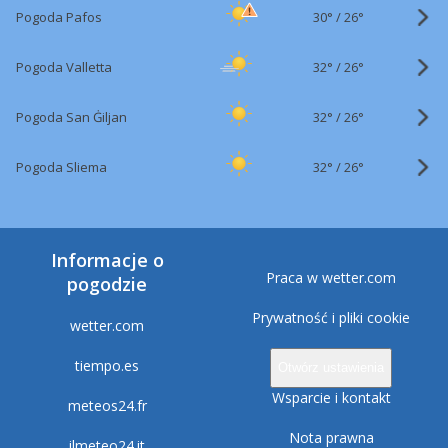
30°
/
Pogoda Pafos
26°
32°
/
Pogoda Valletta
26°
32°
/
Pogoda San Ġiljan
26°
32°
/
Pogoda Sliema
26°
Informacje o
Praca w wetter.com
pogodzie
Prywatność i pliki cookie
wetter.com
tiempo.es
Otwórz ustawienia
Wsparcie i kontakt
meteos24.fr
Nota prawna
ilmeteo24.it