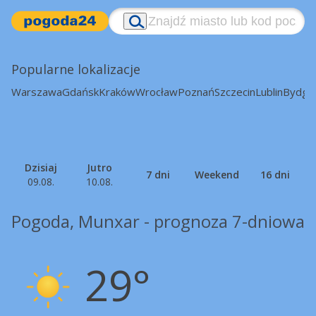
Popularne lokalizacje
Warszawa
Gdańsk
Kraków
Wrocław
Poznań
Szczecin
Lublin
Bydgo
Dzisiaj
Jutro
7 dni
Weekend
16 dni
09.08.
10.08.
Pogoda, Munxar - prognoza 7-dniowa
29°