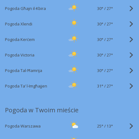
30°
/
Pogoda Għajn il-Kbira
27°
30°
/
Pogoda Xlendi
27°
30°
/
Pogoda Kerċem
27°
30°
/
Pogoda Victoria
27°
30°
/
Pogoda Tal-Ħamrija
27°
31°
/
Pogoda Ta’ l-Imgħajjen
27°
Pogoda w Twoim mieście
25°
/
Pogoda Warszawa
13°