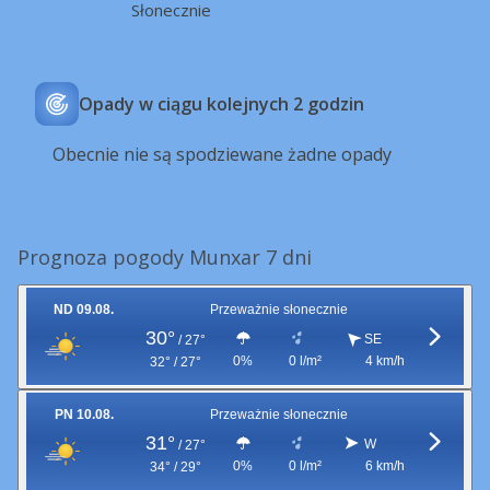
Słonecznie
Opady w ciągu kolejnych 2 godzin
Obecnie nie są spodziewane żadne opady
Prognoza pogody Munxar 7 dni
ND 09.08.
Przeważnie słonecznie
30°
SE
/
27°
0%
0 l/m²
4 km/h
32° / 27°
PN 10.08.
Przeważnie słonecznie
31°
W
/
27°
0%
0 l/m²
6 km/h
34° / 29°