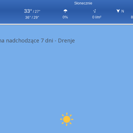
Słonecznie
33°
N
/
27°
0%
0 l/m²
8
36° / 29°
a nadchodzące 7 dni - Drenje