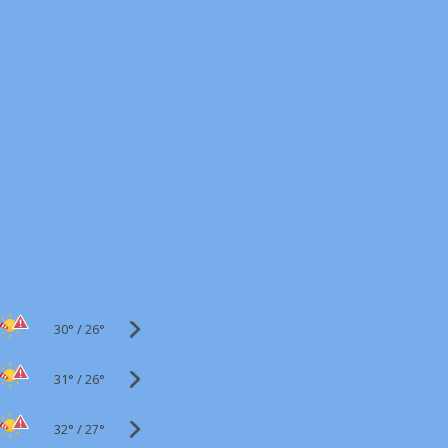
30°
/
26°
31°
/
26°
32°
/
27°