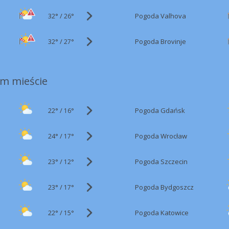
32°
/
Pogoda Valhova
26°
32°
/
Pogoda Brovinje
27°
m mieście
22°
/
Pogoda Gdańsk
16°
24°
/
Pogoda Wrocław
17°
23°
/
Pogoda Szczecin
12°
23°
/
Pogoda Bydgoszcz
17°
22°
/
Pogoda Katowice
15°