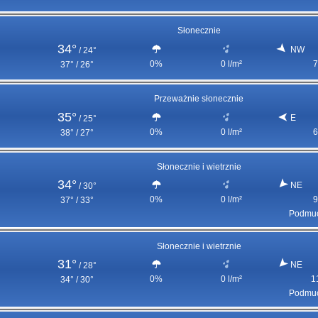
Słonecznie
34°
NW
/
24°
0%
0 l/m²
7
37° / 26°
Przeważnie słonecznie
35°
E
/
25°
0%
0 l/m²
6
38° / 27°
Słonecznie i wietrznie
34°
NE
/
30°
0%
0 l/m²
9
37° / 33°
Podmuc
Słonecznie i wietrznie
31°
NE
/
28°
0%
0 l/m²
1
34° / 30°
Podmuc