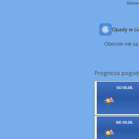
Słone
Opady w ci
Obecnie nie s
Prognoza pogody
SO 08.08.
ND 09.08.