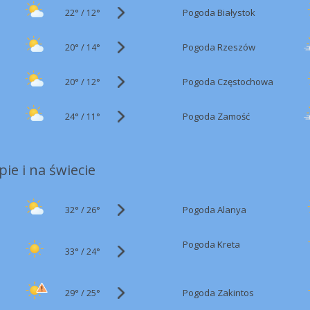
22°
/
Pogoda Białystok
12°
20°
/
Pogoda Rzeszów
14°
20°
/
Pogoda Częstochowa
12°
24°
/
Pogoda Zamość
11°
ie i na świecie
32°
/
Pogoda Alanya
26°
Pogoda Kreta
33°
/
24°
29°
/
Pogoda Zakintos
25°