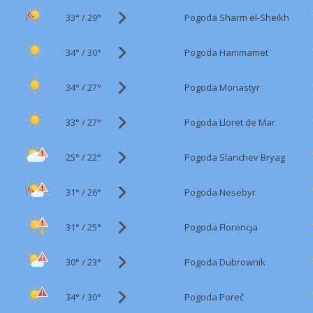
33°
/
Pogoda Sharm el-Sheikh
29°
34°
/
Pogoda Hammamet
30°
34°
/
Pogoda Monastyr
27°
33°
/
Pogoda Lloret de Mar
27°
25°
/
Pogoda Slanchev Bryag
22°
31°
/
Pogoda Nesebyr
26°
31°
/
Pogoda Florencja
25°
30°
/
Pogoda Dubrownik
23°
34°
/
Pogoda Poreč
30°