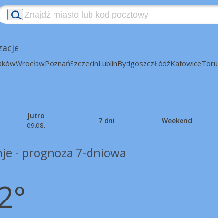
zacje
aków
Wrocław
Poznań
Szczecin
Lublin
Bydgoszcz
Łódź
Katowice
Toru
Jutro
7 dni
Weekend
09.08.
je - prognoza 7-dniowa
2°