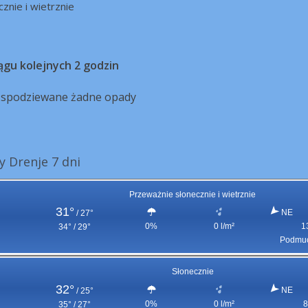
cznie i wietrznie
ągu kolejnych 2 godzin
ą spodziewane żadne opady
 Drenje 7 dni
Przeważnie słonecznie i wietrznie
31°
NE
/
27°
0%
0 l/m²
1
34° / 29°
Podmuc
Słonecznie
32°
NE
/
25°
0%
0 l/m²
8
35° / 27°