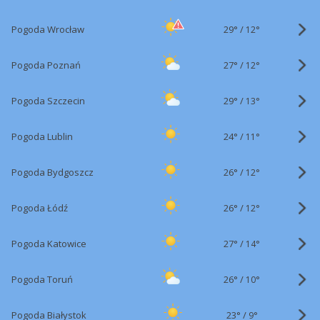
29°
/
Pogoda Wrocław
12°
27°
/
Pogoda Poznań
12°
29°
/
Pogoda Szczecin
13°
24°
/
Pogoda Lublin
11°
26°
/
Pogoda Bydgoszcz
12°
26°
/
Pogoda Łódź
12°
27°
/
Pogoda Katowice
14°
26°
/
Pogoda Toruń
10°
23°
/
Pogoda Białystok
9°