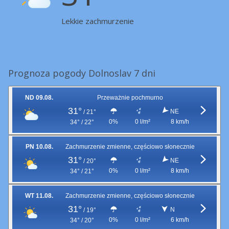
Lekkie zachmurzenie
Prognoza pogody Dolnoslav 7 dni
ND 09.08.
Przeważnie pochmurno
31°
NE
/
21°
0%
0 l/m²
8 km/h
34° / 22°
PN 10.08.
Zachmurzenie zmienne, częściowo słonecznie
31°
NE
/
20°
0%
0 l/m²
8 km/h
34° / 21°
WT 11.08.
Zachmurzenie zmienne, częściowo słonecznie
31°
N
/
19°
0%
0 l/m²
6 km/h
34° / 20°