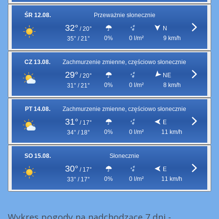
ŚR 12.08.
Przeważnie słonecznie
32°
N
/
20°
0%
0 l/m²
9 km/h
35° / 21°
CZ 13.08.
Zachmurzenie zmienne, częściowo słonecznie
29°
NE
/
20°
0%
0 l/m²
8 km/h
31° / 21°
PT 14.08.
Zachmurzenie zmienne, częściowo słonecznie
31°
E
/
17°
0%
0 l/m²
11 km/h
34° / 18°
SO 15.08.
Słonecznie
30°
E
/
17°
0%
0 l/m²
11 km/h
33° / 17°
Wykres pogody na nadchodzące 7 dni -