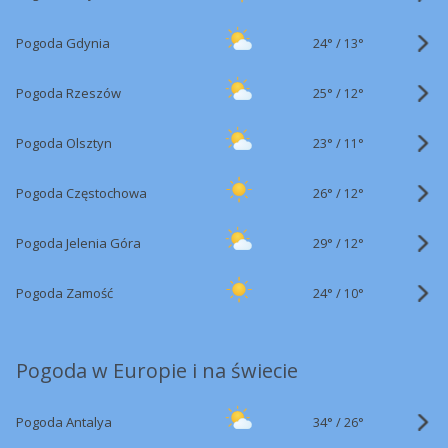
24°
/
Pogoda Gdynia
13°
25°
/
Pogoda Rzeszów
12°
23°
/
Pogoda Olsztyn
11°
26°
/
Pogoda Częstochowa
12°
29°
/
Pogoda Jelenia Góra
12°
24°
/
Pogoda Zamość
10°
Pogoda w Europie i na świecie
34°
/
Pogoda Antalya
26°