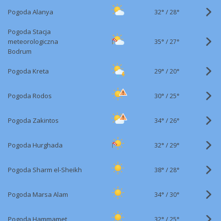
32°
/
Pogoda Alanya
28°
Pogoda Stacja
35°
/
meteorologiczna
27°
Bodrum
29°
/
Pogoda Kreta
20°
30°
/
Pogoda Rodos
25°
34°
/
Pogoda Zakintos
26°
32°
/
Pogoda Hurghada
29°
38°
/
Pogoda Sharm el-Sheikh
28°
34°
/
Pogoda Marsa Alam
30°
32°
/
Pogoda Hammamet
25°