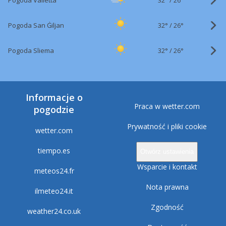
Pogoda Valletta
26°
32°
/
Pogoda San Ġiljan
26°
32°
/
Pogoda Sliema
26°
Informacje o
Praca w wetter.com
pogodzie
Prywatność i pliki cookie
wetter.com
tiempo.es
Otwórz ustawienia
Wsparcie i kontakt
meteos24.fr
Nota prawna
ilmeteo24.it
Zgodność
weather24.co.uk