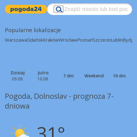
Popularne lokalizacje
Warszawa
Gdańsk
Kraków
Wrocław
Poznań
Szczecin
Lublin
Bydgo
Dzisiaj
Jutro
7 dni
Weekend
16 dni
09.08.
10.08.
Pogoda, Dolnoslav - prognoza 7-
dniowa
31°