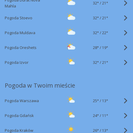
Pogoda Durat Nova
32°
/
21°
Mahla
32°
/
Pogoda Stoevo
21°
32°
/
Pogoda Muldava
22°
28°
/
Pogoda Oreshets
19°
32°
/
Pogoda Izvor
21°
Pogoda w Twoim mieście
25°
/
Pogoda Warszawa
13°
24°
/
Pogoda Gdańsk
11°
26°
/
Pogoda Kraków
13°