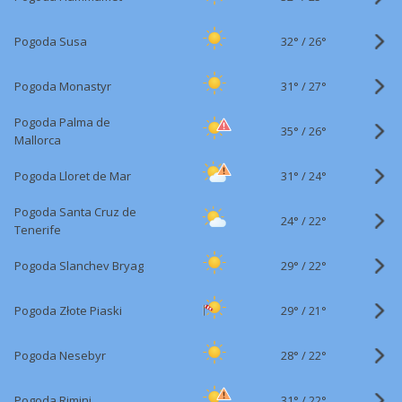
32°
/
Pogoda Susa
26°
31°
/
Pogoda Monastyr
27°
Pogoda Palma de
35°
/
26°
Mallorca
31°
/
Pogoda Lloret de Mar
24°
Pogoda Santa Cruz de
24°
/
22°
Tenerife
29°
/
Pogoda Slanchev Bryag
22°
29°
/
Pogoda Złote Piaski
21°
28°
/
Pogoda Nesebyr
22°
31°
/
Pogoda Rimini
22°