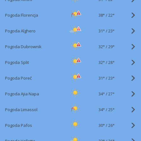
38°
/
Pogoda Florencja
22°
31°
/
Pogoda Alghero
23°
32°
/
Pogoda Dubrownik
29°
32°
/
Pogoda Split
28°
31°
/
Pogoda Poreč
23°
34°
/
Pogoda Ajia Napa
27°
34°
/
Pogoda Limassol
25°
30°
/
Pogoda Pafos
26°
32°
/