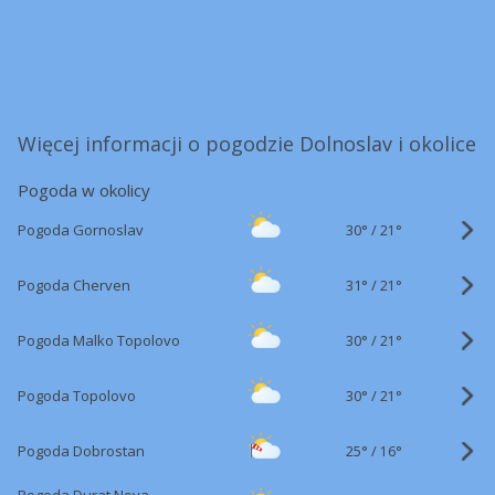
Więcej informacji o pogodzie Dolnoslav i okolice
Pogoda w okolicy
30°
/
Pogoda Gornoslav
21°
31°
/
Pogoda Cherven
21°
30°
/
Pogoda Malko Topolovo
21°
30°
/
Pogoda Topolovo
21°
25°
/
Pogoda Dobrostan
16°