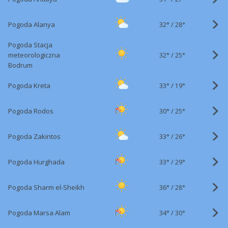
32°
/
Pogoda Alanya
28°
Pogoda Stacja
32°
/
meteorologiczna
25°
Bodrum
33°
/
Pogoda Kreta
19°
30°
/
Pogoda Rodos
25°
33°
/
Pogoda Zakintos
26°
33°
/
Pogoda Hurghada
29°
36°
/
Pogoda Sharm el-Sheikh
28°
34°
/
Pogoda Marsa Alam
30°