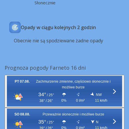
Słonecznie
Opady w ciągu kolejnych 2 godzin
Obecnie nie są spodziewane żadne opady
Prognoza pogody Farneto 16 dni
PT 07.08.
Zachmurzenie zmienne, częściowo słonecznie i
możliwe burze
34°
NW
/
25°
0%
0 l/m²
11 km/h
38° / 26°
SO 08.08.
Przeważnie słonecznie i możliwe burze
35°
N
/
25°
0%
0 l/m²
11 km/h
39° / 26°