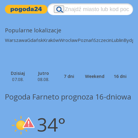
Popularne lokalizacje
Warszawa
Gdańsk
Kraków
Wrocław
Poznań
Szczecin
Lublin
Bydgo
Dzisiaj
Jutro
7 dni
Weekend
16 dni
07.08.
08.08.
Pogoda Farneto prognoza 16-dniowa
34°