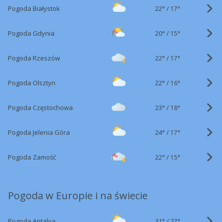
22°
/
Pogoda Białystok
17°
20°
/
Pogoda Gdynia
15°
22°
/
Pogoda Rzeszów
17°
22°
/
Pogoda Olsztyn
16°
23°
/
Pogoda Częstochowa
18°
24°
/
Pogoda Jelenia Góra
17°
22°
/
Pogoda Zamość
15°
Pogoda w Europie i na świecie
31°
/
Pogoda Antalya
27°