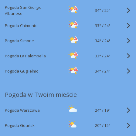
Pogoda San Giorgio
34°
/
25°
Albanese
33°
/
Pogoda Chimento
24°
34°
/
Pogoda Simone
24°
33°
/
Pogoda La Palombella
24°
34°
/
Pogoda Guglielmo
24°
Pogoda w Twoim mieście
24°
/
Pogoda Warszawa
19°
20°
/
Pogoda Gdańsk
15°