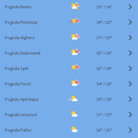
33°
/
Pogoda Rimini
24°
39°
/
Pogoda Florencja
22°
31°
/
Pogoda Alghero
25°
32°
/
Pogoda Dubrownik
28°
32°
/
Pogoda Split
28°
34°
/
Pogoda Poreč
26°
30°
/
Pogoda Ajia Napa
26°
31°
/
Pogoda Limassol
25°
30°
/
Pogoda Pafos
25°