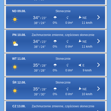
ND 09.08.
Słonecznie
34°
NE
/
23°
0%
0 l/m²
11 km/h
38° / 24°
PN 10.08.
Zachmurzenie zmienne, częściowo słonecznie
34°
NE
/
23°
0%
0 l/m²
11 km/h
38° / 24°
WT 11.08.
Słonecznie
35°
E
/
28°
0%
0 l/m²
9 km/h
39° / 28°
ŚR 12.08.
Słonecznie
35°
NE
/
28°
0%
0 l/m²
10 km/h
39° / 30°
CZ 13.08.
Zachmurzenie zmienne, częściowo słonecznie