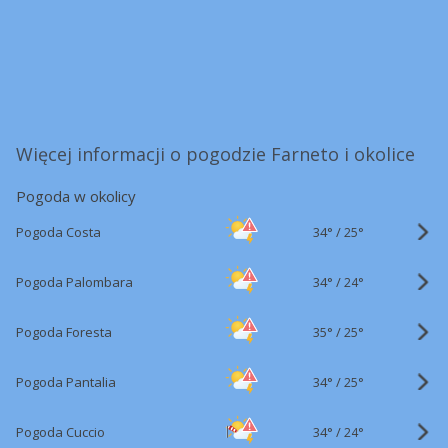
Więcej informacji o pogodzie Farneto i okolice
Pogoda w okolicy
34°
/
Pogoda Costa
25°
34°
/
Pogoda Palombara
24°
35°
/
Pogoda Foresta
25°
34°
/
Pogoda Pantalia
25°
34°
/
Pogoda Cuccio
24°