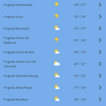
34°
/
Pogoda Hammamet
27°
33°
/
Pogoda Susa
26°
31°
/
Pogoda Monastyr
27°
Pogoda Palma de
33°
/
26°
Mallorca
30°
/
Pogoda Lloret de Mar
24°
Pogoda Santa Cruz de
25°
/
22°
Tenerife
32°
/
Pogoda Slanchev Bryag
22°
31°
/
Pogoda Złote Piaski
24°
30°
/
Pogoda Nesebyr
23°