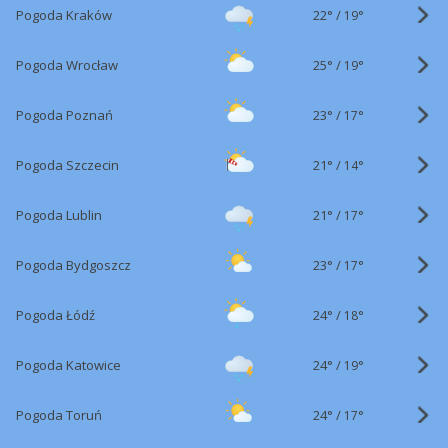
22°
/
Pogoda Kraków
19°
25°
/
Pogoda Wrocław
19°
23°
/
Pogoda Poznań
17°
21°
/
Pogoda Szczecin
14°
21°
/
Pogoda Lublin
17°
23°
/
Pogoda Bydgoszcz
17°
24°
/
Pogoda Łódź
18°
24°
/
Pogoda Katowice
19°
24°
/
Pogoda Toruń
17°