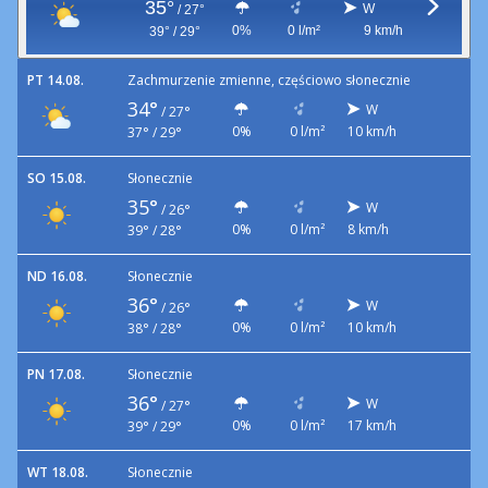
35°
W
/
27°
0%
0 l/m²
9 km/h
39° / 29°
PT 14.08.
Zachmurzenie zmienne, częściowo słonecznie
34°
W
/
27°
0%
0 l/m²
10 km/h
37° / 29°
SO 15.08.
Słonecznie
35°
W
/
26°
0%
0 l/m²
8 km/h
39° / 28°
ND 16.08.
Słonecznie
36°
W
/
26°
0%
0 l/m²
10 km/h
38° / 28°
PN 17.08.
Słonecznie
36°
W
/
27°
0%
0 l/m²
17 km/h
39° / 29°
WT 18.08.
Słonecznie