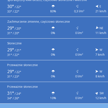
30°
E
/
22°
80%
0,3 l/m²
21 km/h
33° / 22°
Zachmurzenie zmienne, częściowo słonecznie
29°
NE
/
20°
0%
0 l/m²
11 km/h
31° / 20°
Słonecznie
29°
W
/
21°
0%
0 l/m²
7 km/h
31° / 22°
Przeważnie słonecznie
29°
W
/
22°
0%
0 l/m²
8 km/h
31° / 23°
Przeważnie słonecznie
31°
SW
/
24°
10%
0 l/m²
12 km/h
34° / 26°