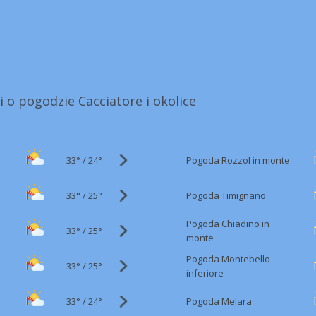
i o pogodzie Cacciatore i okolice
33°
/
Pogoda Rozzol in monte
24°
33°
/
Pogoda Timignano
25°
Pogoda Chiadino in
33°
/
25°
monte
Pogoda Montebello
33°
/
25°
inferiore
33°
/
Pogoda Melara
24°