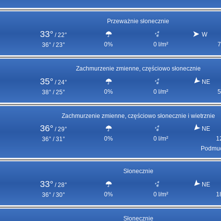
Przeważnie słonecznie
33°
W
/
22°
0%
0 l/m²
7
36° / 23°
Zachmurzenie zmienne, częściowo słonecznie
35°
NE
/
24°
0%
0 l/m²
5
38° / 25°
Zachmurzenie zmienne, częściowo słonecznie i wietrznie
36°
NE
/
29°
0%
0 l/m²
1
36° / 31°
Podmuc
Słonecznie
33°
NE
/
28°
0%
0 l/m²
1
36° / 30°
Słonecznie