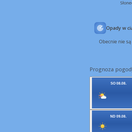
Słone
Opady w ci
Obecnie nie s
Prognoza pogody
SO 08.08.
ND 09.08.