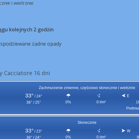
cznie i wietrznie
ągu kolejnych 2 godzin
ą spodziewane żadne opady
 Cacciatore 16 dni
Zachmurzenie zmienne, częściowo słonecznie i wietrznie
33°
E
/
24°
0%
0 l/m²
1
36° / 25°
Podmuc
Słonecznie
33°
W
/
23°
0%
0 l/m²
8
36° / 24°