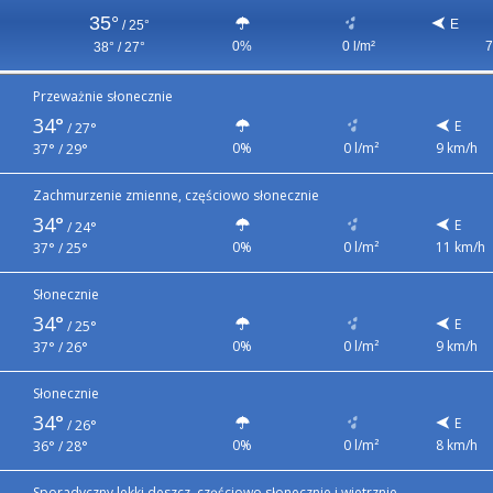
35°
E
/
25°
0%
0 l/m²
7
38° / 27°
Przeważnie słonecznie
34°
E
/
27°
0%
0 l/m²
9 km/h
37° / 29°
Zachmurzenie zmienne, częściowo słonecznie
34°
E
/
24°
0%
0 l/m²
11 km/h
37° / 25°
Słonecznie
34°
E
/
25°
0%
0 l/m²
9 km/h
37° / 26°
Słonecznie
34°
E
/
26°
0%
0 l/m²
8 km/h
36° / 28°
Sporadyczny lekki deszcz, częściowo słonecznie i wietrznie