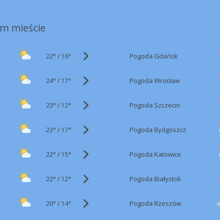
m mieście
22°
/
Pogoda Gdańsk
16°
24°
/
Pogoda Wrocław
17°
23°
/
Pogoda Szczecin
12°
23°
/
Pogoda Bydgoszcz
17°
22°
/
Pogoda Katowice
15°
22°
/
Pogoda Białystok
12°
20°
/
Pogoda Rzeszów
14°