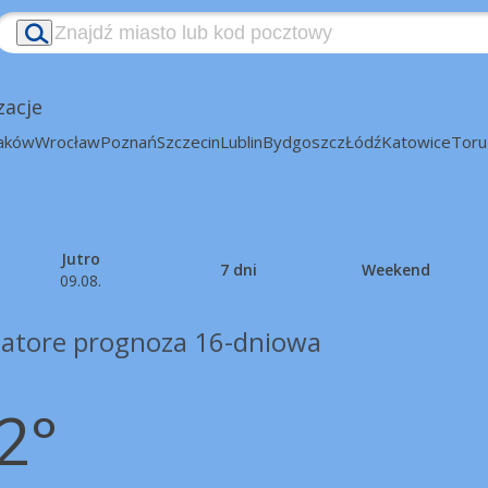
zacje
aków
Wrocław
Poznań
Szczecin
Lublin
Bydgoszcz
Łódź
Katowice
Toru
Jutro
7 dni
Weekend
09.08.
iatore prognoza 16-dniowa
2°