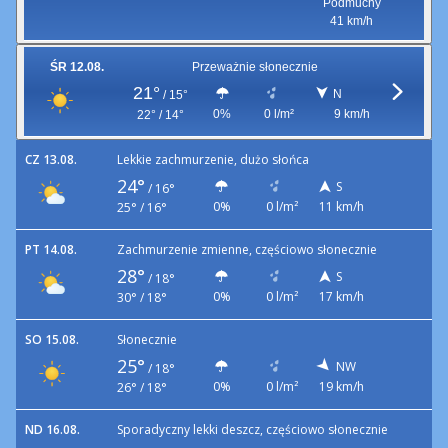
Podmuchy
41 km/h
ŚR 12.08.
Przeważnie słonecznie
21°
N
/
15°
0%
0 l/m²
9 km/h
22° / 14°
CZ 13.08.
Lekkie zachmurzenie, dużo słońca
24°
S
/
16°
0%
0 l/m²
11 km/h
25° / 16°
PT 14.08.
Zachmurzenie zmienne, częściowo słonecznie
28°
S
/
18°
0%
0 l/m²
17 km/h
30° / 18°
SO 15.08.
Słonecznie
25°
NW
/
18°
0%
0 l/m²
19 km/h
26° / 18°
ND 16.08.
Sporadyczny lekki deszcz, częściowo słonecznie