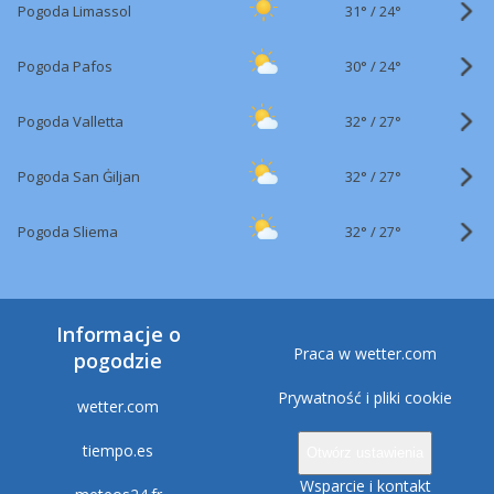
31°
/
Pogoda Limassol
24°
30°
/
Pogoda Pafos
24°
32°
/
Pogoda Valletta
27°
32°
/
Pogoda San Ġiljan
27°
32°
/
Pogoda Sliema
27°
Informacje o
Praca w wetter.com
pogodzie
Prywatność i pliki cookie
wetter.com
tiempo.es
Otwórz ustawienia
Wsparcie i kontakt