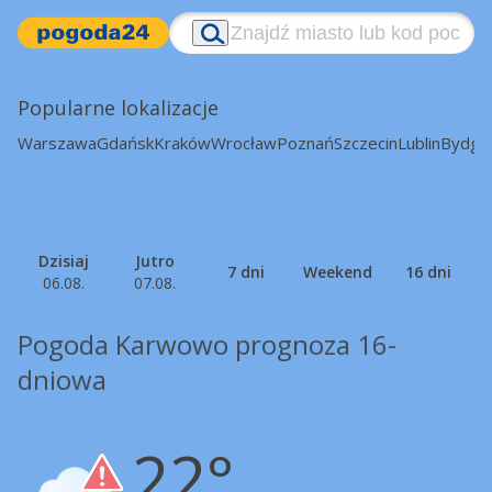
Popularne lokalizacje
Warszawa
Gdańsk
Kraków
Wrocław
Poznań
Szczecin
Lublin
Bydgo
Dzisiaj
Jutro
7 dni
Weekend
16 dni
06.08.
07.08.
Pogoda Karwowo prognoza 16-
dniowa
22°