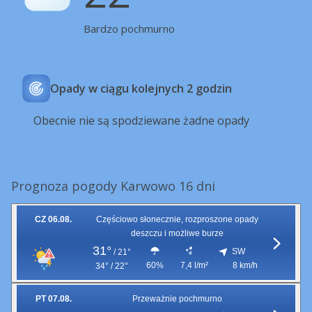
Bardzo pochmurno
Opady w ciągu kolejnych 2 godzin
Obecnie nie są spodziewane żadne opady
Prognoza pogody Karwowo 16 dni
CZ 06.08.
Częściowo słonecznie, rozproszone opady
deszczu i możliwe burze
31°
SW
/
21°
60%
7,4 l/m²
8 km/h
34° / 22°
PT 07.08.
Przeważnie pochmurno