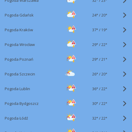
32°
/
Pogoda Warszawa
23°
24°
/
Pogoda Gdańsk
20°
37°
/
Pogoda Kraków
19°
29°
/
Pogoda Wrocław
22°
29°
/
Pogoda Poznań
21°
26°
/
Pogoda Szczecin
20°
36°
/
Pogoda Lublin
22°
30°
/
Pogoda Bydgoszcz
22°
32°
/
Pogoda Łódź
22°