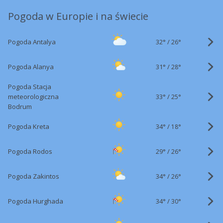
Pogoda w Europie i na świecie
32°
/
Pogoda Antalya
26°
31°
/
Pogoda Alanya
28°
Pogoda Stacja
33°
/
meteorologiczna
25°
Bodrum
34°
/
Pogoda Kreta
18°
29°
/
Pogoda Rodos
26°
34°
/
Pogoda Zakintos
26°
34°
/
Pogoda Hurghada
30°