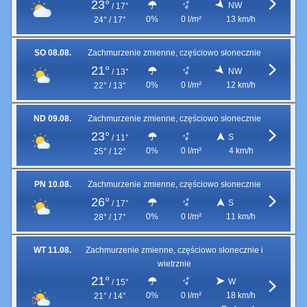
23°
NW
/
17°
0%
0 l/m²
13 km/h
24° / 17°
SO 08.08.
Zachmurzenie zmienne, częściowo słonecznie
21°
NW
/
13°
0%
0 l/m²
12 km/h
22° / 13°
ND 09.08.
Zachmurzenie zmienne, częściowo słonecznie
23°
S
/
11°
0%
0 l/m²
4 km/h
25° / 12°
PN 10.08.
Zachmurzenie zmienne, częściowo słonecznie
26°
S
/
17°
0%
0 l/m²
11 km/h
28° / 17°
WT 11.08.
Zachmurzenie zmienne, częściowo słonecznie i
wietrznie
21°
W
/
15°
0%
0 l/m²
18 km/h
21° / 14°