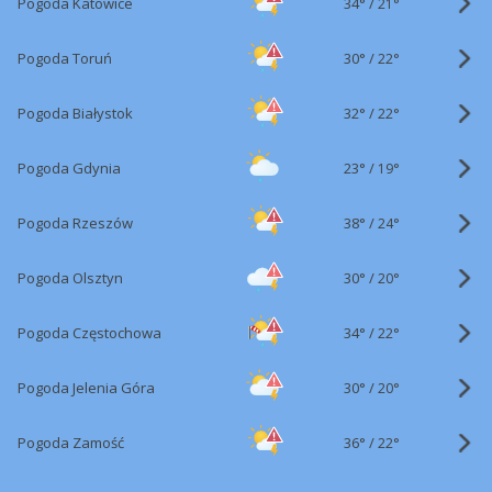
34°
/
Pogoda Katowice
21°
30°
/
Pogoda Toruń
22°
32°
/
Pogoda Białystok
22°
23°
/
Pogoda Gdynia
19°
38°
/
Pogoda Rzeszów
24°
30°
/
Pogoda Olsztyn
20°
34°
/
Pogoda Częstochowa
22°
30°
/
Pogoda Jelenia Góra
20°
36°
/
Pogoda Zamość
22°