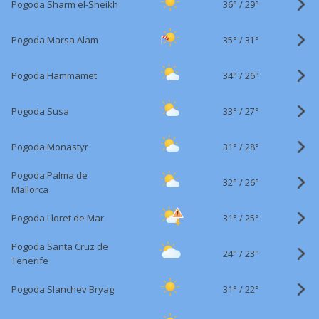
36°
/
Pogoda Sharm el-Sheikh
29°
35°
/
Pogoda Marsa Alam
31°
34°
/
Pogoda Hammamet
26°
33°
/
Pogoda Susa
27°
31°
/
Pogoda Monastyr
28°
Pogoda Palma de
32°
/
26°
Mallorca
31°
/
Pogoda Lloret de Mar
25°
Pogoda Santa Cruz de
24°
/
23°
Tenerife
31°
/
Pogoda Slanchev Bryag
22°