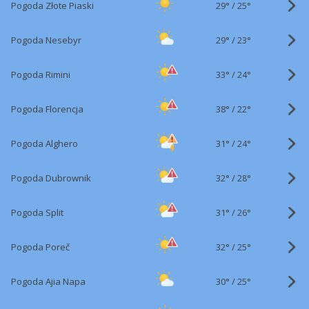
29°
/
Pogoda Złote Piaski
25°
29°
/
Pogoda Nesebyr
23°
33°
/
Pogoda Rimini
24°
38°
/
Pogoda Florencja
22°
31°
/
Pogoda Alghero
24°
32°
/
Pogoda Dubrownik
28°
31°
/
Pogoda Split
26°
32°
/
Pogoda Poreč
25°
30°
/
Pogoda Ajia Napa
25°