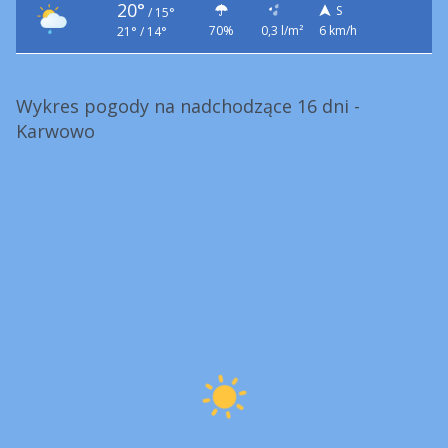
20°
S
/
15°
70%
0,3 l/m²
6 km/h
21° / 14°
Wykres pogody na nadchodzące 16 dni -
Karwowo