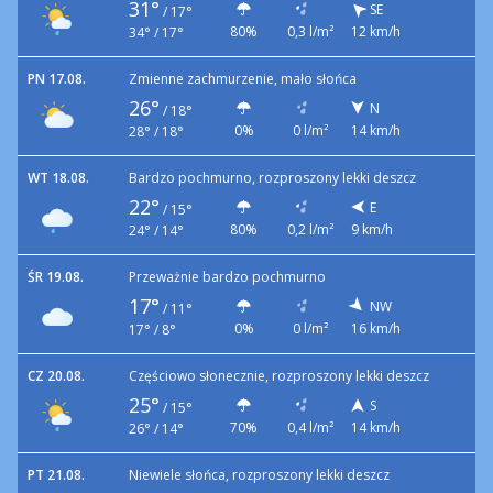
31°
SE
/
17°
80%
0,3 l/m²
12 km/h
34° / 17°
PN 17.08.
Zmienne zachmurzenie, mało słońca
26°
N
/
18°
0%
0 l/m²
14 km/h
28° / 18°
WT 18.08.
Bardzo pochmurno, rozproszony lekki deszcz
22°
E
/
15°
80%
0,2 l/m²
9 km/h
24° / 14°
ŚR 19.08.
Przeważnie bardzo pochmurno
17°
NW
/
11°
0%
0 l/m²
16 km/h
17° / 8°
CZ 20.08.
Częściowo słonecznie, rozproszony lekki deszcz
25°
S
/
15°
70%
0,4 l/m²
14 km/h
26° / 14°
PT 21.08.
Niewiele słońca, rozproszony lekki deszcz