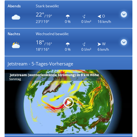
Abends
Stark bewölkt
22°
/ 19°
O
23°/ 19°
0 %
0 l/m²
16 km/h
Nachts
Wechselnd bewölkt
18°
/ 16°
W
18°/ 16°
0 %
0 l/m²
6 km/h
Jetstream - 5-Tages-Vorhersage