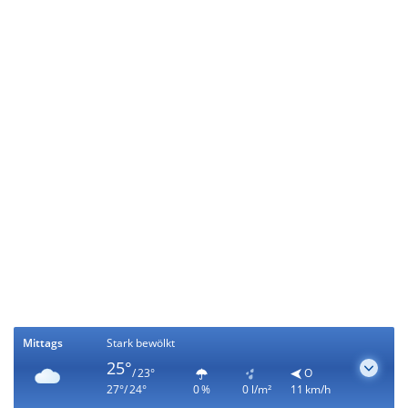
Mittags
Stark bewölkt
25°
/ 23°
O
27°/ 24°
0 %
0 l/m²
11 km/h