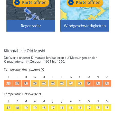
Karte öffnen
Karte öffnen
Regenradar
Windgeschwindigkeiten
Klimatabelle Old Moshi
Die Werte unserer Klimatabellen basieren auf Messungen an den
Klimastationen im Zeitraum 1961 bis 1990.
Temperatur Höchstwerte °C
J
F
M
A
M
J
J
A
S
O
N
D
33
33
32
29
26
26
26
27
29
31
32
32
Temperatur Tiefstwerte °C
J
F
M
A
M
J
J
A
S
O
N
D
18
18
19
19
18
17
16
16
16
17
18
18