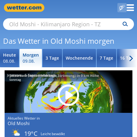
Das Wetter in Old Moshi morgen
Heute
Morgen
3 Tage
Wochenende
7 Tage
16 Tage
08.08.
09.08.
Jetstream - 5-Tages-Vorhersage
Aktuelles Wetter in
Old Moshi
19°C
Leicht bewölkt