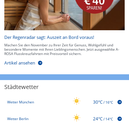
Der Regenradar sagt: Auszeit an Bord voraus!
Machen Sie den November zu Ihrer Zeit für Genuss, Wohlgefühl und
besondere Momente mit Ihren Lieblingsmenschen. Jetzt ausgewählte A-
ROSA Flusskreuzfahrten mit Preisvorteil sichern.
Artikel ansehen
Städtewetter
30°C
Wetter München
/
16°C
24°C
Wetter Berlin
/
14°C