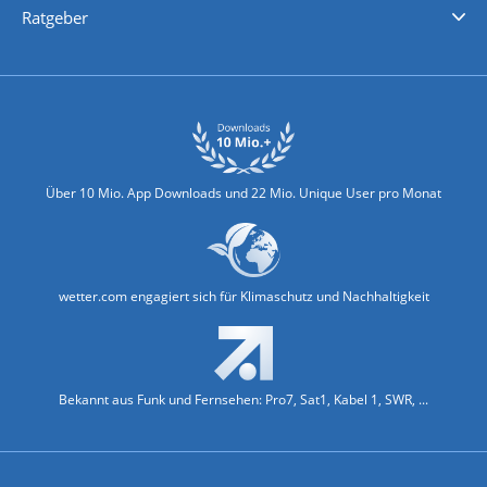
Ratgeber
Biowetter
Glätteindex
Reiseziel Finder
Erkältungswetter
Klima & Umwelt
Über 10 Mio. App Downloads und 22 Mio. Unique User pro Monat
wetter.com engagiert sich für Klimaschutz und Nachhaltigkeit
Bekannt aus Funk und Fernsehen: Pro7, Sat1, Kabel 1, SWR, ...