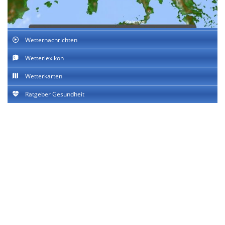
Wetternachrichten
Wetterlexikon
Wetterkarten
Ratgeber Gesundheit