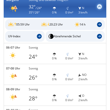
32°
/ 24°
N
35°/ 26°
0 %
0 l/m²
3 km/h
05:59 Uhr
20:23 Uhr
14 h
UV-Index
Abnehmende Sichel
06-07 Uhr
Sonnig
N
24°
0 %
0 l/m²
3 km/h
07-08 Uhr
Sonnig
NO
26°
0 %
0 l/m²
2 km/h
08-09 Uhr
Sonnig
O
28°
0 %
0 l/m²
2 km/h