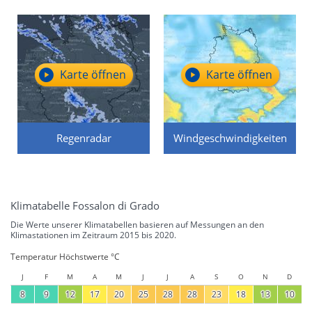
Karte öffnen
Karte öffnen
Regenradar
Windgeschwindigkeiten
Klimatabelle Fossalon di Grado
Die Werte unserer Klimatabellen basieren auf Messungen an den
Klimastationen im Zeitraum 2015 bis 2020.
Temperatur Höchstwerte °C
J
F
M
A
M
J
J
A
S
O
N
D
8
9
12
17
20
25
28
28
23
18
13
10