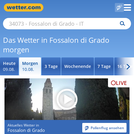
Das Wetter in Fossalon di Grado
morgen
Heute
Morgen
3 Tage
Wochenende
7 Tage
16 Tage
09.08.
10.08.
LIVE
Aktuelles Wetter in
Pollenflug ansehen
Fossalon di Grado