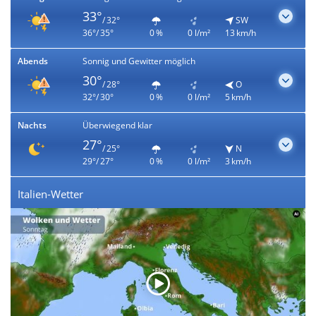
33°
/ 32°
SW
36°/ 35°
0 %
0 l/m²
13 km/h
Abends
Sonnig und Gewitter möglich
30°
/ 28°
O
32°/ 30°
0 %
0 l/m²
5 km/h
Nachts
Überwiegend klar
27°
/ 25°
N
29°/ 27°
0 %
0 l/m²
3 km/h
Italien-Wetter