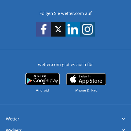
Folgen Sie wetter.com auf
wetter.com gibt es auch für
Android
iPhone & iPad
Wetter
Videovorhersagen
Kolumnen
Unwetterwarnungen
wetter.com Deutschland
wetter.com Schweiz
wetter.com Österreich
Werben
Homepage Widget
Wetter API
Wetter- und Geodaten - meteonomiqs.com
tiempo.es
meteos24.fr
ilmeteo24.it
pogoda24.pl
weather24.co.uk
Widgets