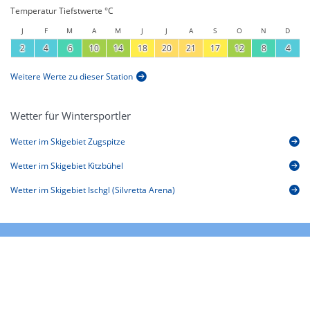
Temperatur Tiefstwerte °C
J
F
M
A
M
J
J
A
S
O
N
D
2
4
6
10
14
18
20
21
17
12
8
4
Weitere Werte zu dieser Station
Wetter für Wintersportler
Wetter im Skigebiet Zugspitze
Wetter im Skigebiet Kitzbühel
Wetter im Skigebiet Ischgl (Silvretta Arena)