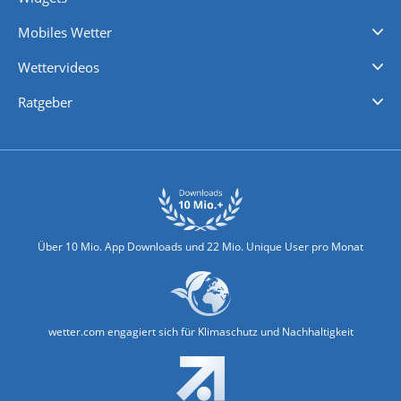
Regenradar
Windgeschwindigkeiten
Temperatur
Sonnenschein
Wassertemperatur
Mobiles Wetter
iPhone Wetter
iPad Wetter
Android Wetter
Wettervideos
Nachrichten
Deutschlandwetter
Schweizwetter
Österreichwetter
Regionalwetter
Wetter in Europa
Wetter Weltweit
Wetterlexikon
Promi-News
Ratgeber
Biowetter
Glätteindex
Reiseziel Finder
Erkältungswetter
Klima & Umwelt
Über 10 Mio. App Downloads und 22 Mio. Unique User pro Monat
wetter.com engagiert sich für Klimaschutz und Nachhaltigkeit