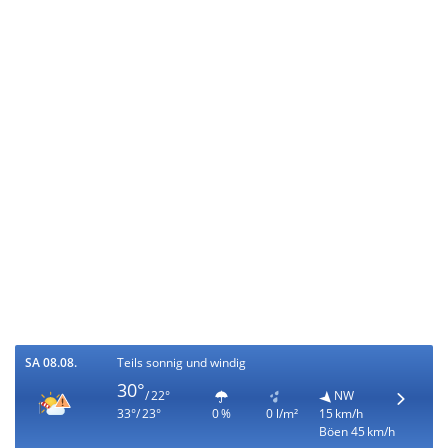
SA 08.08.
Teils sonnig und windig
30°
/ 22°
NW
33°/ 23°
0 %
0 l/m²
15 km/h
Böen 45 km/h