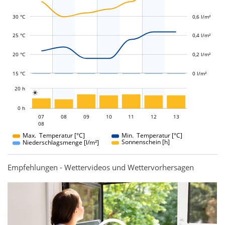
30 °C
0,6 l/m²
L
L
25 °C
0,4 l/m²
20 °C
0,2 l/m²
15 °C
0 l/m²
L
20 h

L
0 h
07
08
09
07
10
11
12
13
08
08
Max. Temperatur [°C]
Min. Temperatur [°C]
Sonnenschein [h]
Niederschlagsmenge [l/m²]
Empfehlungen - Wettervideos und Wettervorhersagen