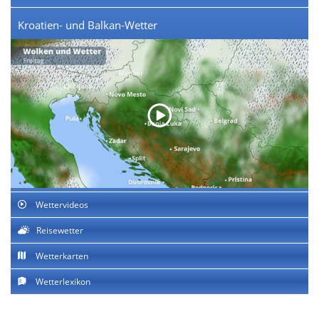
Kroatien- und Balkan-Wetter
Wettervideos
Reisewetter
Wetterkarten
Wetterlexikon