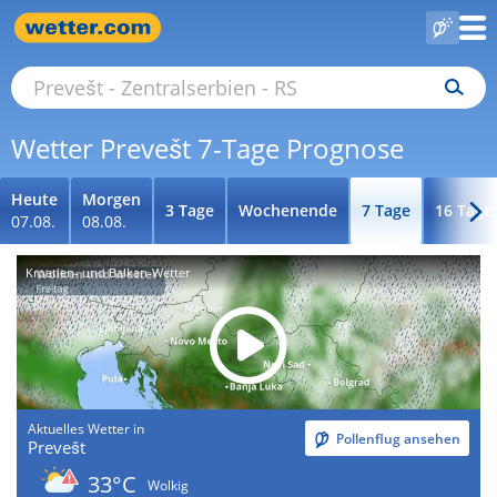
Wetter Prevešt 7-Tage Prognose
Heute
Morgen
3 Tage
Wochenende
7 Tage
16 Tage
07.08.
08.08.
Kroatien- und Balkan-Wetter
Aktuelles Wetter in
Pollenflug ansehen
Prevešt
33°C
Wolkig