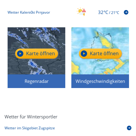
32°C
Wetter Kalenićki Prnjavor
/
21°C
Karte öffnen
Karte öffnen
Regenradar
Windgeschwindigkeiten
Wetter für Wintersportler
Wetter im Skigebiet Zugspitze