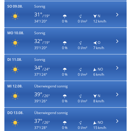
SO 09.08.
Sonnig
31°
/ 19°
N
34°/ 20°
0 %
0 l/m²
12 km/h
MO 10.08.
Sonnig
32°
/ 19°
O
35°/ 20°
0 %
0 l/m²
7 km/h
DI 11.08.
Sonnig
34°
/ 24°
NO
37°/ 24°
0 %
0 l/m²
6 km/h
MI 12.08.
Überwiegend sonnig
39°
/ 26°
N
39°/ 26°
0 %
0 l/m²
8 km/h
DO 13.08.
Überwiegend sonnig
37°
/ 26°
NO
37°/ 28°
0 %
0 l/m²
15 km/h