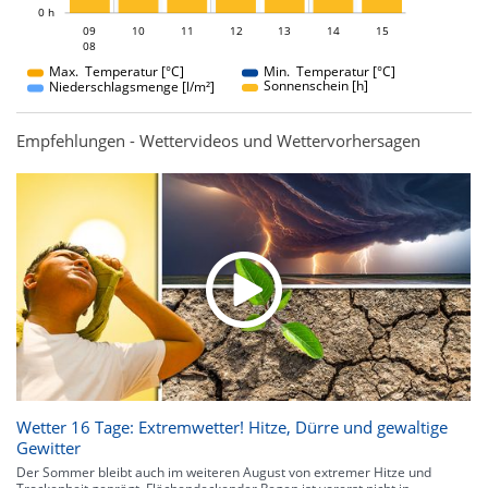
0 h
09
10
11
09
12
13
14
15
08
08
Max. Temperatur [°C]
Min. Temperatur [°C]
Sonnenschein [h]
Niederschlagsmenge [l/m²]
Empfehlungen - Wettervideos und Wettervorhersagen
Wetter 16 Tage: Extremwetter! Hitze, Dürre und gewaltige
Gewitter
Der Sommer bleibt auch im weiteren August von extremer Hitze und