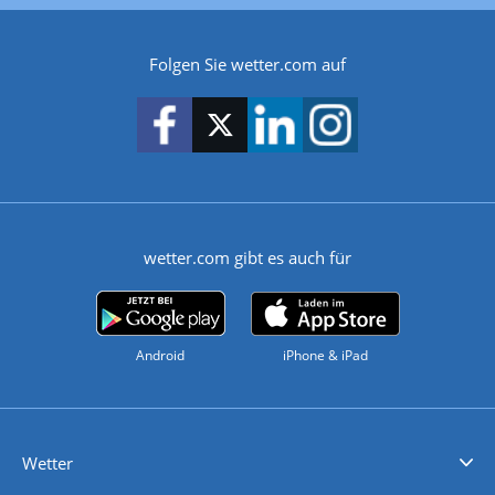
Folgen Sie wetter.com auf
wetter.com gibt es auch für
Android
iPhone & iPad
Wetter
Videovorhersagen
Kolumnen
Unwetterwarnungen
wetter.com Deutschland
wetter.com Schweiz
wetter.com Österreich
Werben
Homepage Widget
Wetter API
Wetter- und Geodaten - meteonomiqs.com
tiempo.es
meteos24.fr
ilmeteo24.it
pogoda24.pl
weather24.co.uk