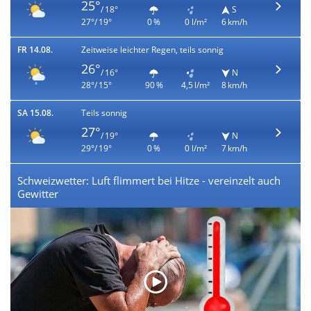
25°
/ 18°
S
27°/ 19°
0 %
0 l/m²
6 km/h
FR 14.08.
Zeitweise leichter Regen, teils sonnig
26°
/ 16°
N
28°/ 15°
90 %
4,5 l/m²
8 km/h
SA 15.08.
Teils sonnig
27°
/ 19°
N
29°/ 19°
0 %
0 l/m²
7 km/h
Schweizwetter: Luft flimmert bei Hitze - vereinzelt auch
Gewitter