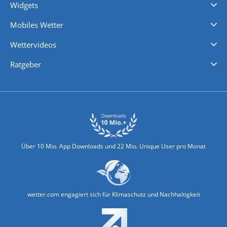
Widgets
Regenradar
Windgeschwindigkeiten
Temperatur
Sonnenschein
Wassertemperatur
Mobiles Wetter
iPhone Wetter
iPad Wetter
Android Wetter
Wettervideos
Nachrichten
Deutschlandwetter
Schweizwetter
Österreichwetter
Regionalwetter
Wetter in Europa
Wetter Weltweit
Wetterlexikon
Promi-News
Ratgeber
Biowetter
Glätteindex
Reiseziel Finder
Erkältungswetter
Klima & Umwelt
Über 10 Mio. App Downloads und 22 Mio. Unique User pro Monat
wetter.com engagiert sich für Klimaschutz und Nachhaltigkeit