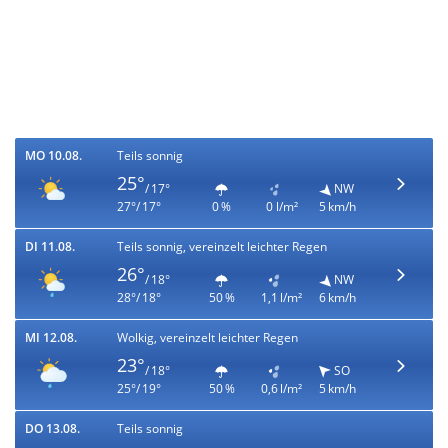
MO 10.08.
Teils sonnig
25°
/ 17°
NW
27°/ 17°
0 %
0 l/m²
5 km/h
DI 11.08.
Teils sonnig, vereinzelt leichter Regen
26°
/ 18°
NW
28°/ 18°
50 %
1,1 l/m²
6 km/h
MI 12.08.
Wolkig, vereinzelt leichter Regen
23°
/ 18°
SO
25°/ 19°
50 %
0,6 l/m²
5 km/h
DO 13.08.
Teils sonnig