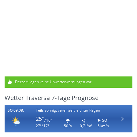
Derzeit liegen keine Unwetterwarnungen vor
Wetter Traversa 7-Tage Prognose
SO 09.08.
Teils sonnig, vereinzelt leichter Regen
25°
/ 16°
SO
27°/ 17°
50 %
0,7 l/m²
5 km/h