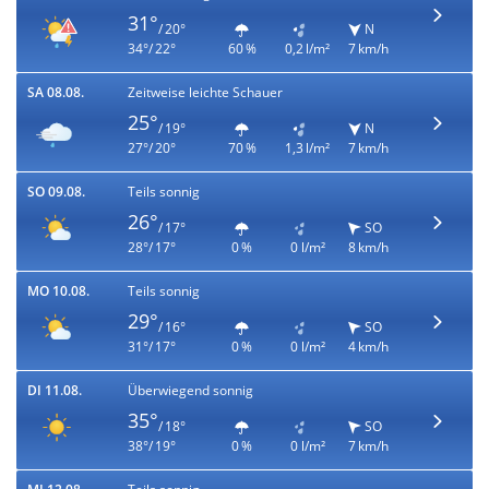
31°
/ 20°
N
34°/ 22°
60 %
0,2 l/m²
7 km/h
SA 08.08.
Zeitweise leichte Schauer
25°
/ 19°
N
27°/ 20°
70 %
1,3 l/m²
7 km/h
SO 09.08.
Teils sonnig
26°
/ 17°
SO
28°/ 17°
0 %
0 l/m²
8 km/h
MO 10.08.
Teils sonnig
29°
/ 16°
SO
31°/ 17°
0 %
0 l/m²
4 km/h
DI 11.08.
Überwiegend sonnig
35°
/ 18°
SO
38°/ 19°
0 %
0 l/m²
7 km/h