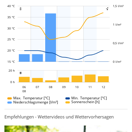
40 °C
-0,4 l/m²
-0,2 l/m²
0,2 l/m²
2 l/m²
1,5 l/m²
-0,5 l/m²
-1 l/m²


35 °C
1 l/m²
30 °C
L
L
25 °C
0,5 l/m²
20 °C
15 °C
0 l/m²
L
20 h

L
0 h
06
07
08
06
09
10
11
12
08
08
Max. Temperatur [°C]
Min. Temperatur [°C]
Sonnenschein [h]
Niederschlagsmenge [l/m²]
Empfehlungen - Wettervideos und Wettervorhersagen