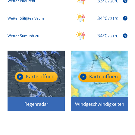
33°C
Wetter Pădureni
/
20°C
34°C
Wetter Săliștea Veche
/
21°C
34°C
Wetter Sumurducu
/
21°C
Karte öffnen
Karte öffnen
Regenradar
Windgeschwindigkeiten