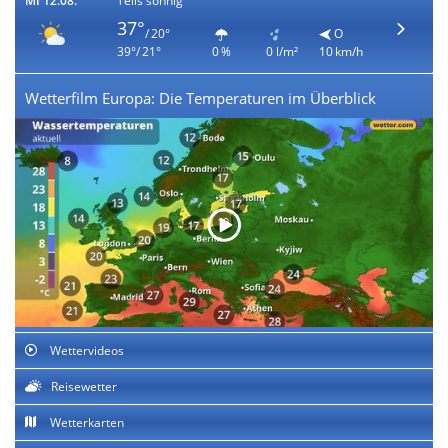
MI 12.08.
Teils sonnig
37°
/ 20°
O
39°/ 21°
0 %
0 l/m²
10 km/h
Wetterfilm Europa: Die Temperaturen im Überblick
Wettervideos
Reisewetter
Wetterkarten