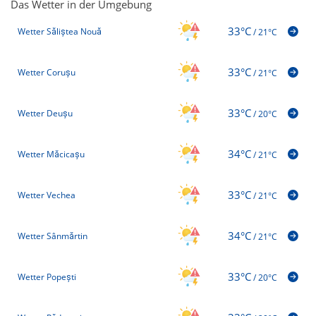
Das Wetter in der Umgebung
33°C
Wetter Săliștea Nouă
/
21°C
33°C
Wetter Corușu
/
21°C
33°C
Wetter Deușu
/
20°C
34°C
Wetter Măcicașu
/
21°C
33°C
Wetter Vechea
/
21°C
34°C
Wetter Sânmărtin
/
21°C
33°C
Wetter Popești
/
20°C