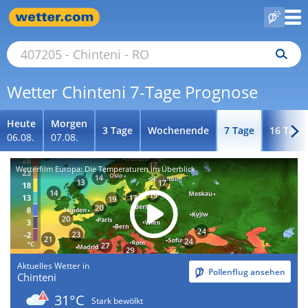
Wetter Chinteni 7-Tage Prognose
Heute
Morgen
3 Tage
Wochenende
7 Tage
16 Tage
06.08.
07.08.
Wetterfilm Europa: Die Temperaturen im Überblick
Aktuelles Wetter in
Pollenflug ansehen
Chinteni
31°C
Stark bewölkt