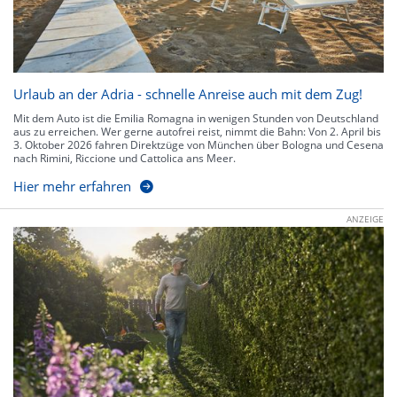
Urlaub an der Adria - schnelle Anreise auch mit dem Zug!
Mit dem Auto ist die Emilia Romagna in wenigen Stunden von Deutschland
aus zu erreichen. Wer gerne autofrei reist, nimmt die Bahn: Von 2. April bis
3. Oktober 2026 fahren Direktzüge von München über Bologna und Cesena
nach Rimini, Riccione und Cattolica ans Meer.
Hier mehr erfahren
ANZEIGE