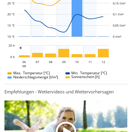
25 °C
0,15 l/m²
L
0,05 l/m²
20 °C
0,1 l/m²
15 °C
0,05 l/m²
10 °C
0 l/m²
L
20 h

L
0 h
06
07
08
06
09
10
11
12
08
08
Max. Temperatur [°C]
Min. Temperatur [°C]
Sonnenschein [h]
Niederschlagsmenge [l/m²]
Empfehlungen - Wettervideos und Wettervorhersagen