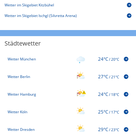
Wetter im Skigebiet Kitzbühel
Wetter im Skigebiet Ischgl (Silvretta Arena)
Städtewetter
24°C
Wetter München
/
20°C
27°C
Wetter Berlin
/
21°C
24°C
Wetter Hamburg
/
18°C
25°C
Wetter Köln
/
17°C
29°C
Wetter Dresden
/
23°C