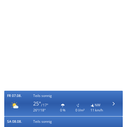
FR 07.08.
Teils sonnig
25°
/ 17°
NW
26°/ 18°
0 %
0 l/m²
11 km/h
SA 08.08.
Teils sonnig