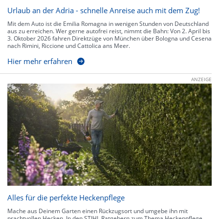
Urlaub an der Adria - schnelle Anreise auch mit dem Zug!
Mit dem Auto ist die Emilia Romagna in wenigen Stunden von Deutschland
aus zu erreichen. Wer gerne autofrei reist, nimmt die Bahn: Von 2. April bis
3. Oktober 2026 fahren Direktzüge von München über Bologna und Cesena
nach Rimini, Riccione und Cattolica ans Meer.
Hier mehr erfahren
ANZEIGE
Alles für die perfekte Heckenpflege
Mache aus Deinem Garten einen Rückzugsort und umgebe ihn mit
prachtvollen Hecken. In den STIHL Ratgebern zum Thema Heckenpflege