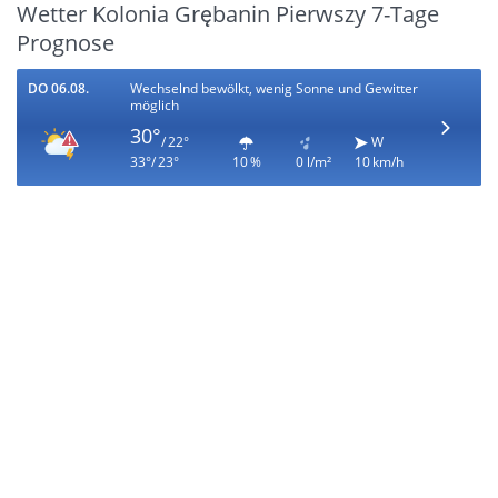
Wetter Kolonia Grębanin Pierwszy 7-Tage
Prognose
DO 06.08.
Wechselnd bewölkt, wenig Sonne und Gewitter
möglich
30°
/ 22°
W
33°/ 23°
10 %
0 l/m²
10 km/h