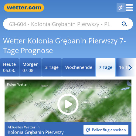
Wetter Kolonia Grębanin Pierwszy 7-
Tage Prognose
Heute
Morgen
3 Tage
Wochenende
7 Tage
16 Tage
06.08.
07.08.
Polen-Wetter
Aktuelles Wetter in
Pollenflug ansehen
Kolonia Grębanin Pierwszy