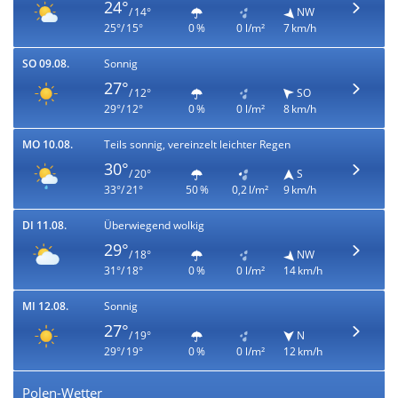
24°
/ 14°
NW
25°/ 15°
0 %
0 l/m²
7 km/h
SO 09.08.
Sonnig
27°
/ 12°
SO
29°/ 12°
0 %
0 l/m²
8 km/h
MO 10.08.
Teils sonnig, vereinzelt leichter Regen
30°
/ 20°
S
33°/ 21°
50 %
0,2 l/m²
9 km/h
DI 11.08.
Überwiegend wolkig
29°
/ 18°
NW
31°/ 18°
0 %
0 l/m²
14 km/h
MI 12.08.
Sonnig
27°
/ 19°
N
29°/ 19°
0 %
0 l/m²
12 km/h
Polen-Wetter