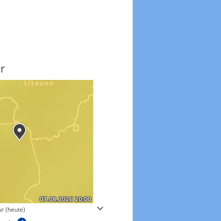
r
Windgeschwindigkeite
r (heute)
Windgeschwindigkeiten in 3h