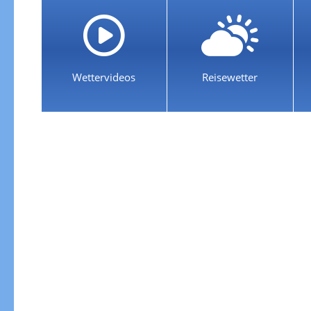
Wettervideos
Reisewetter