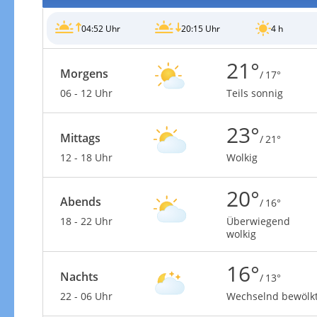
04:52 Uhr
20:15 Uhr
4 h
21°
Morgens
/ 17°
06 - 12 Uhr
Teils sonnig
Gewitterrisiko
23°
Mittags
/ 21°
12 - 18 Uhr
Wolkig
20°
Abends
/ 16°
18 - 22 Uhr
Überwiegend
wolkig
16°
Nachts
/ 13°
22 - 06 Uhr
Wechselnd bewölk
Gewitterrisiko in 3h