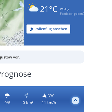
21°C
Wolkig
Feedback geben
Pollenflug ansehen
gustów vor.
Prognose
NW
0 %
0 l/m²
11 km/h