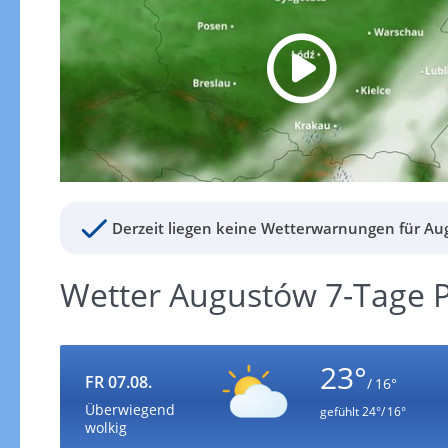
Derzeit liegen keine Wetterwarnungen für Au
Wetter Augustów 7-Tage 
23°
FR 07.08.
/ 16°
Überwiegend
gefühlt
24°/ 16°
wolkig