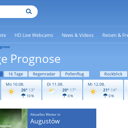
ete
HD Live Webcams
News & Videos
Reisen & Fre
ognose
ge Prognose
16 Tage
Regenradar
Pollenflug
Rückblick
Mo 10.08.
Di 11.08.
Mi 12.08.
26°
13°
20°
17°
21°
14°
10 %
0 %
0 %
Aktuelles Wetter in
Augustów