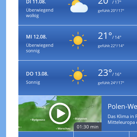
20°
DI 11.08.
/ 17°
Überwiegend
gefühlt
20°/ 17°
wolkig
21°
MI 12.08.
/ 14°
Überwiegend
gefühlt
22°/ 14°
sonnig
23°
DO 13.08.
/ 16°
Sonnig
gefühlt
24°/ 17°
Polen-We
Das Klima in P
Mitteleuropa 
01:30 min