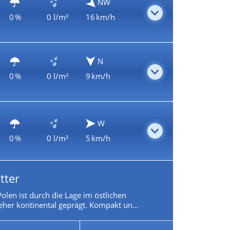
NW
0 %
0 l/m²
16 km/h
N
0 %
0 l/m²
9 km/h
W
0 %
0 l/m²
5 km/h
tter
olen ist durch die Lage im östlichen
eher kontinental geprägt. Kompakt un...