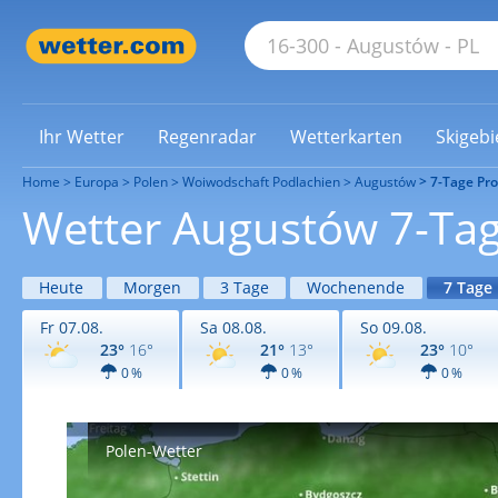
Ihr Wetter
Regenradar
Wetterkarten
Skigebi
Home
Europa
Polen
Woiwodschaft Podlachien
Augustów
7-Tage Pr
Wetter Augustów 7-Ta
Heute
Morgen
3 Tage
Wochenende
7 Tage
Fr 07.08.
Sa 08.08.
So 09.08.
23°
16°
21°
13°
23°
10°
0 %
0 %
0 %
Polen-Wetter