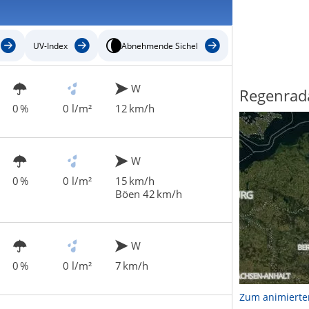
UV-Index
Abnehmende Sichel
W
Regenrad
0 %
0 l/m²
12 km/h
W
0 %
0 l/m²
15 km/h
Böen 42 km/h
W
0 %
0 l/m²
7 km/h
Zum animierte