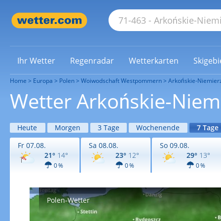
Ihr Wetter
Regenradar
Wetterkarten
Skigebi
Home
Europa
Polen
Woiwodschaft Westpommern
Arkońskie-Niemier
Wetter Arkońskie-Niem
Heute
Morgen
3 Tage
Wochenende
7 Tage
Fr 07.08.
Sa 08.08.
So 09.08.
21°
14°
23°
12°
29°
13°
0 %
0 %
0 %
Polen-Wetter