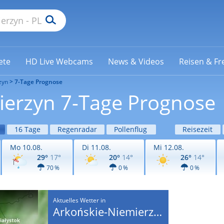
ete
HD Live Webcams
News & Videos
Reisen & Fre
zyn
7-Tage Prognose
ierzyn 7-Tage Prognose
16 Tage
Regenradar
Pollenflug
Reisezeit
Mo 10.08.
Di 11.08.
Mi 12.08.
29°
17°
20°
14°
26°
14°
70 %
0 %
0 %
Aktuelles Wetter in
Arkońskie-Niemierzyn