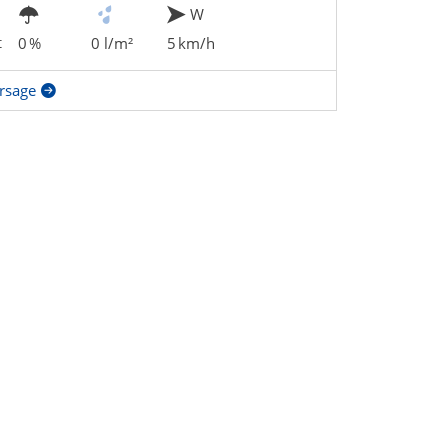
W
t
0 %
0 l/m²
5 km/h
rsage