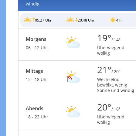
windig
05:27 Uhr
20:48 Uhr
4 h
19°
Morgens
/ 14°
06 - 12 Uhr
Überwiegend
wolkig
21°
Mittags
/ 20°
12 - 18 Uhr
Wechselnd
bewölkt, wenig
Sonne und windig
20°
Abends
/ 16°
18 - 22 Uhr
Überwiegend
wolkig