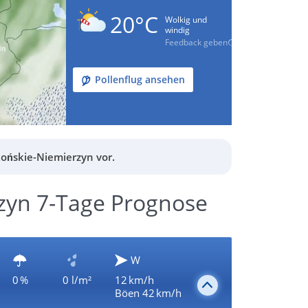
20°C
Wolkig und
windig
Feedback geben
Pollenflug ansehen
ońskie-Niemierzyn vor.
zyn 7-Tage Prognose
W
0 %
0 l/m²
12 km/h
Böen 42 km/h