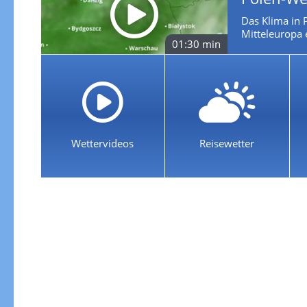
Das Klima in P
Mitteleuropa 
01:30 min
Wettervideos
Reisewetter