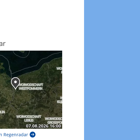
ar
n Regenradar