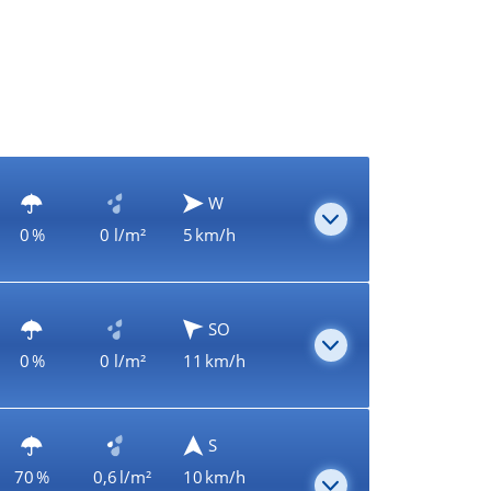
W
0 %
0 l/m²
5 km/h
SO
0 %
0 l/m²
11 km/h
S
70 %
0,6 l/m²
10 km/h