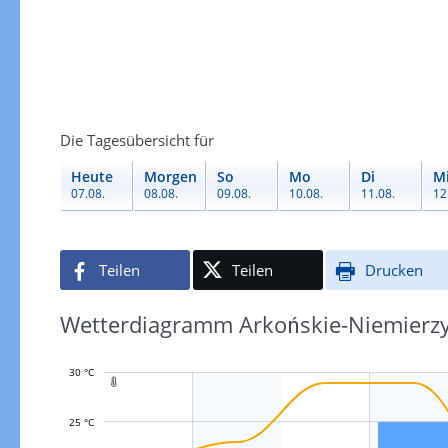
Die Tagesübersicht für
Heute
Morgen
So
Mo
Di
M
07.08.
08.08.
09.08.
10.08.
11.08.
12
Teilen
Teilen
Drucken
Wetterdiagramm Arkońskie-Niemierzyn
30 °C

25 °C