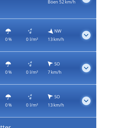
Böen 52 km/h
NW
0 %
0 l/m²
13 km/h
SO
0 %
0 l/m²
7 km/h
SO
0 %
0 l/m²
13 km/h
tter