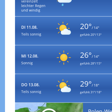
vereinzelt
leichter Regen
und windig
20°
DI 11.08.
/ 14°
Teils sonnig
gefühlt
20°/ 13°
26°
MI 12.08.
/ 14°
Sonnig
gefühlt
28°/ 15°
29°
DO 13.08.
/ 18°
Teils sonnig
gefühlt
31°/ 18°
Polen-We