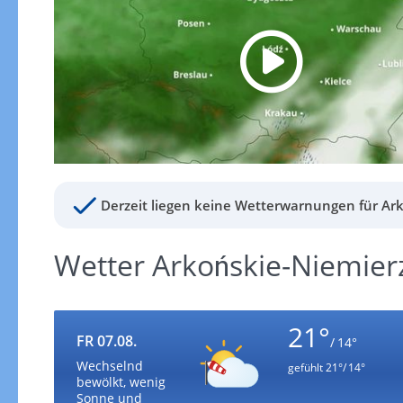
Derzeit liegen keine Wetterwarnungen für Ark
Wetter Arkońskie-Niemier
21°
FR 07.08.
/ 14°
Wechselnd
gefühlt
21°/ 14°
bewölkt, wenig
Sonne und